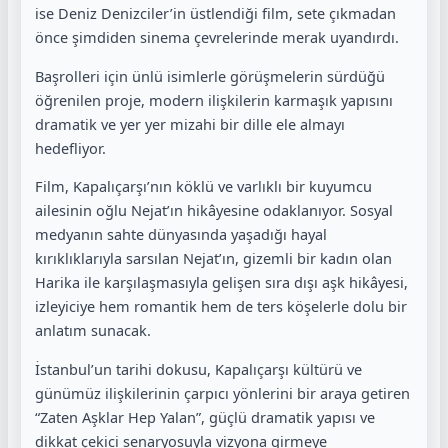
ise Deniz Denizciler’in üstlendiği film, sete çıkmadan
önce şimdiden sinema çevrelerinde merak uyandırdı.
Başrolleri için ünlü isimlerle görüşmelerin sürdüğü
öğrenilen proje, modern ilişkilerin karmaşık yapısını
dramatik ve yer yer mizahi bir dille ele almayı
hedefliyor.
Film, Kapalıçarşı’nın köklü ve varlıklı bir kuyumcu
ailesinin oğlu Nejat’ın hikâyesine odaklanıyor. Sosyal
medyanın sahte dünyasında yaşadığı hayal
kırıklıklarıyla sarsılan Nejat’ın, gizemli bir kadın olan
Harika ile karşılaşmasıyla gelişen sıra dışı aşk hikâyesi,
izleyiciye hem romantik hem de ters köşelerle dolu bir
anlatım sunacak.
İstanbul’un tarihi dokusu, Kapalıçarşı kültürü ve
günümüz ilişkilerinin çarpıcı yönlerini bir araya getiren
“Zaten Aşklar Hep Yalan”, güçlü dramatik yapısı ve
dikkat çekici senaryosuyla vizyona girmeye