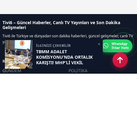
Tivi6 – Güncel Haberler, Canlı TV Yayınları ve Son Dakika
Gelişmeleri
Tivi6 ile Türkiye ve dünyadan son dakika haberleri, güncel gelişmeler, canlı TV
yayınları, ekonomi, spor, magazin ve daha fazlası tek adreste.
×
WhatsApp
İLGİNİZİ ÇEKEBİLİR
İhbar Hattı
TBMM ADALET
KOMİSYONU’NDA ORTALIK
Kategoriler
KARIŞTI! MHP’Lİ VEKİL
MASAYI YUMRUKLADI, İYİ
GÜNDEM
POLİTİKA
PARTİLİ VEKİLİN ÜZERİNE
YÜRÜDÜ
ASAYİŞ
EKONOMİ
DÜNYA
YAZARLAR
YEREL YÖNETİMLER
Yavuz Selim Demirağ
SPOR
Hakan SÖNMEZ
EĞİTİM
PROF DR İPEK ÖZKAL SAYAN
SAĞLIK
YAŞAM