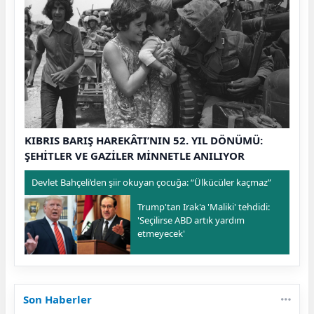
KIBRIS BARIŞ HAREKÂTI’NIN 52. YIL DÖNÜMÜ:
ŞEHİTLER VE GAZİLER MİNNETLE ANILIYOR
Devlet Bahçeli’den şiir okuyan çocuğa: “Ülkücüler kaçmaz”
Trump'tan Irak'a 'Maliki' tehdidi:
'Seçilirse ABD artık yardım
etmeyecek'
Son Haberler