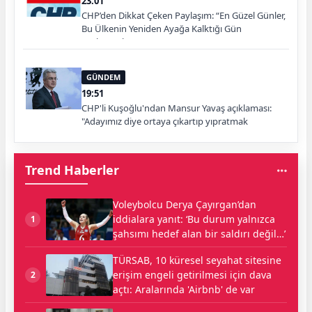
23:01
CHP’den Dikkat Çeken Paylaşım: “En Güzel Günler,
Bu Ülkenin Yeniden Ayağa Kalktığı Gün
Başlayacak”
GÜNDEM
19:51
CHP'li Kuşoğlu'ndan Mansur Yavaş açıklaması:
"Adayımız diye ortaya çıkartıp yıpratmak
istemiyoruz, halkın teveccühü devam ederse tabii
ki olur"
Trend Haberler
Voleybolcu Derya Çayırgan’dan
iddialara yanıt: ‘Bu durum yalnızca
1
şahsımı hedef alan bir saldırı değil…’
TÜRSAB, 10 küresel seyahat sitesine
erişim engeli getirilmesi için dava
2
açtı: Aralarında 'Airbnb' de var