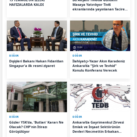
HAFIZALARDA KALDI
Masaya Yatırılıyor Tivi6
ekranlarında yayınlanan Tacire
Baktaş ile Söz Hakkı Var
programında bu akşam
Türkiye’nin gündemindeki
önemli siyasi gelişmeler
değerlendirilecek.
DİĞER
DİĞER
Dışişleri Bakanı Hakan Fidan’dan
İlahiyatçı-Yazar Akın Karadeniz
Singapur'a ilk resmi ziyaret
Ankara’da “Şirk ve Tevhid”
Konulu Konferans Verecek
DİĞER
DİĞER
Gözler YSK'da, 'Butlan' Kararı Ne
Ankara’da Gayrimenkul Zirvesi
Olacak? CHP'nin İtirazı
Emlak ve İnşaat Sektörünün
Görüşülüyor
Devleri Necmettin Erbakan
Kongre Merkezi’nde Buluştu