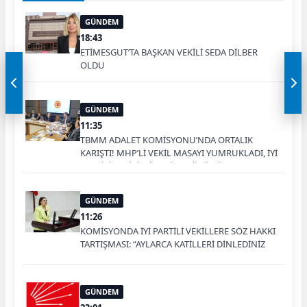
GÜNDEM
18:43
ETİMESGUT’TA BAŞKAN VEKİLİ SEDA DİLBER
OLDU
GÜNDEM
11:35
TBMM ADALET KOMİSYONU’NDA ORTALIK
KARIŞTI! MHP’Lİ VEKİL MASAYI YUMRUKLADI, İYİ
PARTİLİ VEKİLİN ÜZERİNE YÜRÜDÜ
GÜNDEM
11:26
KOMİSYONDA İYİ PARTİLİ VEKİLLERE SÖZ HAKKI
TARTIŞMASI: “AYLARCA KATİLLERİ DİNLEDİNİZ
YA!”
GÜNDEM