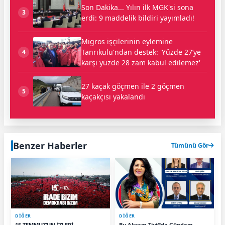
Son Dakika... Yılın ilk MGK'si sona
3
erdi: 9 maddelik bildiri yayımladı!
Migros işçilerinin eylemine
Tanrıkulu'ndan destek: 'Yüzde 27’ye
4
karşı yüzde 28 zam kabul edilemez'
27 kaçak göçmen ile 2 göçmen
5
kaçakçısı yakalandı
Benzer Haberler
Tümünü Gör
DİĞER
DİĞER
15 TEMMUZ’UN İZLERİ
Bu Akşam Tivi6’da Gündem