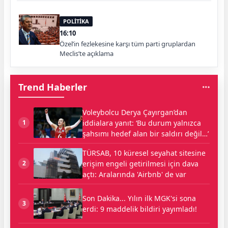
POLİTİKA
16:10
Özel’in fezlekesine karşı tüm parti gruplardan
Meclis’te açıklama
Trend Haberler
Voleybolcu Derya Çayırgan’dan
iddialara yanıt: ‘Bu durum yalnızca
1
şahsımı hedef alan bir saldırı değil…’
TÜRSAB, 10 küresel seyahat sitesine
erişim engeli getirilmesi için dava
2
açtı: Aralarında 'Airbnb' de var
Son Dakika... Yılın ilk MGK'si sona
3
erdi: 9 maddelik bildiri yayımladı!