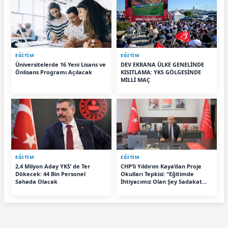
EĞİTİM
EĞİTİM
Üniversitelerde 16 Yeni Lisans ve
DEV EKRANA ÜLKE GENELİNDE
Önlisans Programı Açılacak
KISITLAMA: YKS GÖLGESİNDE
MİLLİ MAÇ
EĞİTİM
EĞİTİM
2,4 Milyon Aday YKS’ de Ter
CHP’li Yıldırım Kaya’dan Proje
Dökecek: 44 Bin Personel
Okulları Tepkisi: “Eğitimde
Sahada Olacak
İhtiyacımız Olan Şey Sadakat
Değil, Liyakat”