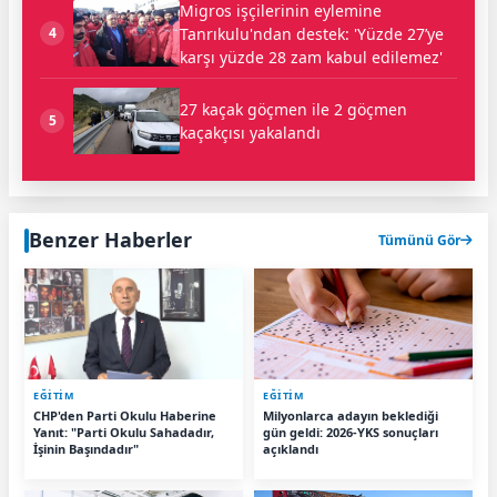
Migros işçilerinin eylemine
Tanrıkulu'ndan destek: 'Yüzde 27’ye
4
karşı yüzde 28 zam kabul edilemez'
27 kaçak göçmen ile 2 göçmen
5
kaçakçısı yakalandı
Benzer Haberler
Tümünü Gör
EĞİTİM
EĞİTİM
CHP'den Parti Okulu Haberine
Milyonlarca adayın beklediği
Yanıt: "Parti Okulu Sahadadır,
gün geldi: 2026-YKS sonuçları
İşinin Başındadır"
açıklandı