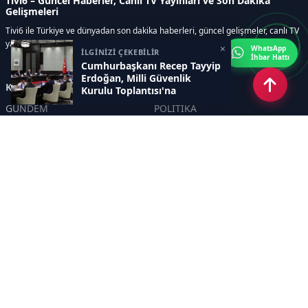
Tivi6 – Güncel Haberler, Canlı TV Yayınları ve Son Dakika
Gelişmeleri
Tivi6 ile Türkiye ve dünyadan son dakika haberleri, güncel gelişmeler, canlı TV
yayınları, ekonomi, spor, magazin ve daha fazlası tek adreste.
×
WhatsApp
İLGİNİZİ ÇEKEBİLİR
İhbar Hattı
Cumhurbaşkanı Recep Tayyip
Erdoğan, Milli Güvenlik
Kategoriler
Kurulu Toplantısı'na
başkanlık etti.
GÜNDEM
POLİTİKA
ASAYİŞ
EKONOMİ
DÜNYA
YAZARLAR
YEREL YÖNETİMLER
Yavuz Selim Demirağ
SPOR
Hakan SÖNMEZ
EĞİTİM
PROF DR İPEK ÖZKAL SAYAN
SAĞLIK
YAŞAM
İNSAN
TEKNOLOJİ
MAGAZİN
DİĞER
YAZARLAR