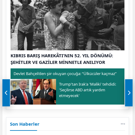
KIBRIS BARIŞ HAREKÂTI’NIN 52. YIL DÖNÜMÜ:
ŞEHİTLER VE GAZİLER MİNNETLE ANILIYOR
Devlet Bahçeli’den şiir okuyan çocuğa: “Ülkücüler kaçmaz”
Trump'tan Irak'a 'Maliki' tehdidi:
'Seçilirse ABD artık yardım
etmeyecek'
Son Haberler