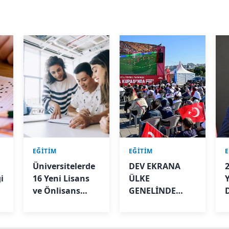
EĞİTİM
EĞİTİM
Üniversitelerde
DEV EKRANA
i
16 Yeni Lisans
ÜLKE
Y
-
ve Önlisans
GENELİNDE
Programı
KISITLAMA: YKS
Açılacak
GÖLGESİNDE
MİLLİ MAÇ