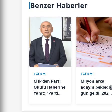
Benzer Haberler
EĞİTİM
EĞİTİM
CHP'den Parti
Milyonlarca
Okulu Haberine
adayın beklediğ
Yanıt: "Parti
gün geldi: 2026
Okulu
YKS sonuçları
Sahadadır,
açıklandı
İşinin