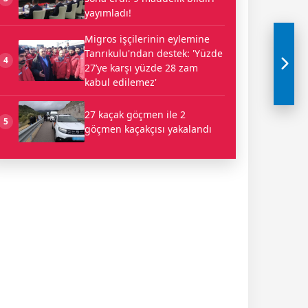
yayımladı!
Migros işçilerinin eylemine
Tanrıkulu'ndan destek: 'Yüzde
4
27’ye karşı yüzde 28 zam
kabul edilemez'
27 kaçak göçmen ile 2
5
göçmen kaçakçısı yakalandı