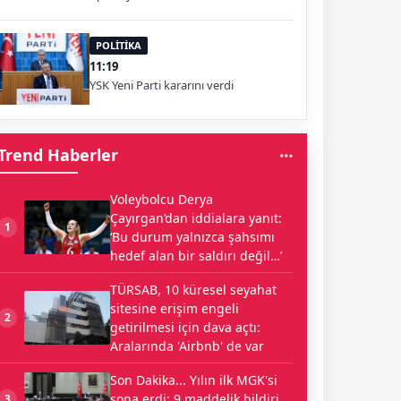
kızı ve damadı da aralarında
POLİTİKA
11:19
YSK Yeni Parti kararını verdi
Trend Haberler
Voleybolcu Derya
Çayırgan’dan iddialara yanıt:
1
‘Bu durum yalnızca şahsımı
hedef alan bir saldırı değil…’
TÜRSAB, 10 küresel seyahat
sitesine erişim engeli
2
getirilmesi için dava açtı:
Aralarında 'Airbnb' de var
Son Dakika... Yılın ilk MGK'si
sona erdi: 9 maddelik bildiri
3