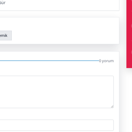
Gür
emik
0 yorum