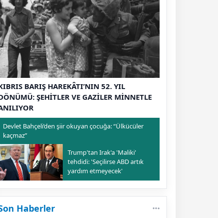
KIBRIS BARIŞ HAREKÂTI’NIN 52. YIL
DÖNÜMÜ: ŞEHİTLER VE GAZİLER MİNNETLE
ANILIYOR
Devlet Bahçeli’den şiir okuyan çocuğa: “Ülkücüler
kaçmaz”
Trump'tan Irak'a 'Maliki'
tehdidi: 'Seçilirse ABD artık
yardım etmeyecek'
Son Haberler