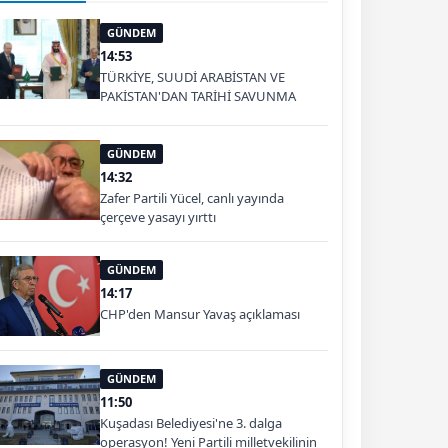
GÜNDEM
14:53
TÜRKİYE, SUUDİ ARABİSTAN VE
PAKİSTAN'DAN TARİHİ SAVUNMA
ADIMI: MEKKE ORTAK SAVUNMA
ANLAŞMASI İMZALANDI
GÜNDEM
14:32
Zafer Partili Yücel, canlı yayında
çerçeve yasayı yırttı
GÜNDEM
14:17
CHP'den Mansur Yavaş açıklaması
GÜNDEM
11:50
Kuşadası Belediyesi'ne 3. dalga
operasyon! Yeni Partili milletvekilinin