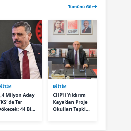
Tümünü Gör
EĞİTİM
EĞİTİM
2,4 Milyon Aday
CHP’li Yıldırım
KS’ de Ter
Kaya’dan Proje
Dökecek: 44 Bin
Okulları Tepkisi:
Personel
“Eğitimde
Sahada Olacak
İhtiyacımız
Olan Şey