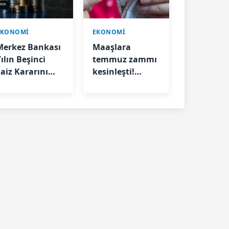
EKONOMİ
EKONOMİ
Merkez Bankası
Maaşlara
ılın Beşinci
temmuz zammı
Faiz Kararını
kesinleşti!
Duyurdu
Memur ve
emeklilerin yeni
zam oranları
belli oldu