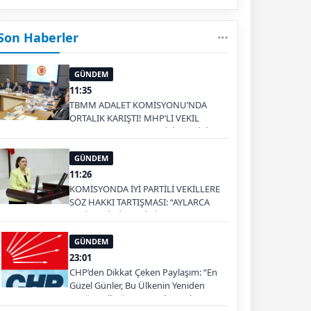
Son Haberler
GÜNDEM
11:35
TBMM ADALET KOMİSYONU’NDA
ORTALIK KARIŞTI! MHP’Lİ VEKİL
MASAYI YUMRUKLADI, İYİ PARTİLİ
VEKİLİN ÜZERİNE YÜRÜDÜ
GÜNDEM
11:26
KOMİSYONDA İYİ PARTİLİ VEKİLLERE
SÖZ HAKKI TARTIŞMASI: “AYLARCA
KATİLLERİ DİNLEDİNİZ YA!”
GÜNDEM
23:01
CHP’den Dikkat Çeken Paylaşım: “En
Güzel Günler, Bu Ülkenin Yeniden
Ayağa Kalktığı Gün Başlayacak”