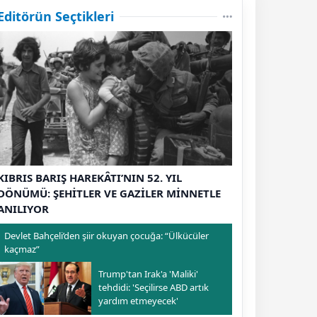
Editörün Seçtikleri
KIBRIS BARIŞ HAREKÂTI’NIN 52. YIL
DÖNÜMÜ: ŞEHİTLER VE GAZİLER MİNNETLE
ANILIYOR
Devlet Bahçeli’den şiir okuyan çocuğa: “Ülkücüler
kaçmaz”
Trump'tan Irak'a 'Maliki'
tehdidi: 'Seçilirse ABD artık
yardım etmeyecek'