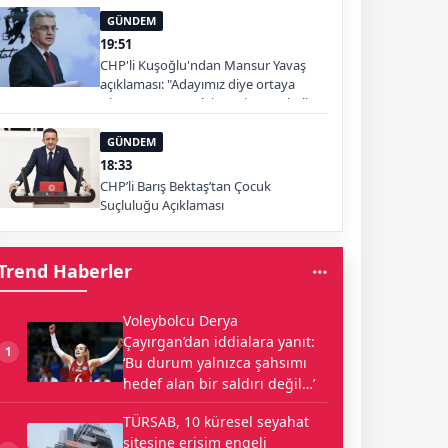
GÜNDEM
19:51
CHP'li Kuşoğlu'ndan Mansur Yavaş
açıklaması: "Adayımız diye ortaya
çıkartıp yıpratmak istemiyoruz, halkın
teveccühü devam ederse tabii ki olur"
GÜNDEM
18:33
CHP’li Barış Bektaş’tan Çocuk
Suçluluğu Açıklaması
Trend Haberler
Voleybolcu Derya
Çayırgan’dan iddialara yanıt:
1
‘Bu durum yalnızca şahsımı
hedef alan bir saldırı değil…’
TÜRSAB, 10 küresel seyahat
sitesine erişim engeli