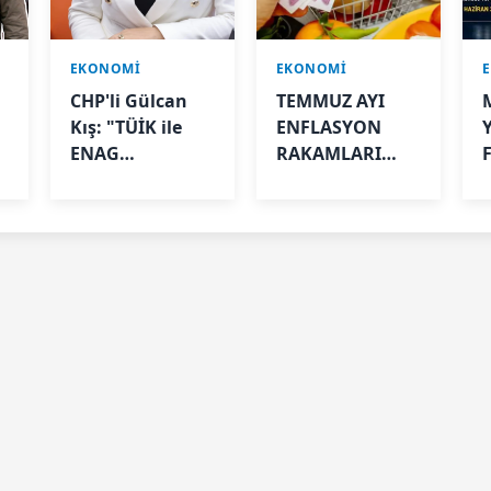
EKONOMİ
EKONOMİ
CHP'li Gülcan
TEMMUZ AYI
Kış: "TÜİK ile
ENFLASYON
Y
ENAG
RAKAMLARI
arasındaki fark
AÇIKLANDI
vatandaşın
yaşadığı hayat
pahalılığını
gözler önüne
seriyor"