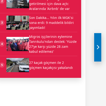
2
getirilmesi için dava açtı:
Aralarında 'Airbnb' de var
Son Dakika... Yılın ilk MGK'si
sona erdi: 9 maddelik bildiri
3
yayımladı!
Migros işçilerinin eylemine
Tanrıkulu'ndan destek: 'Yüzde
4
27’ye karşı yüzde 28 zam
kabul edilemez'
27 kaçak göçmen ile 2
5
göçmen kaçakçısı yakalandı