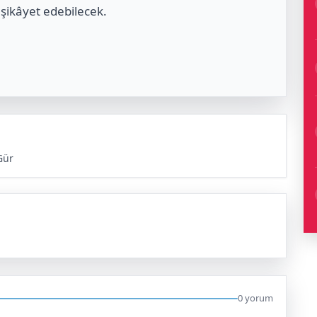
 şikâyet edebilecek.
Gür
0 yorum