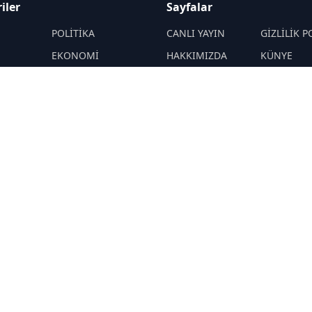
iler
Sayfalar
M
POLİTİKA
CANLI YAYIN
GİZLİLİK P
EKONOMİ
HAKKIMIZDA
KÜNYE
YAZARLAR
ÇEREZ POLİTİKASI
İletişim
ÖNETİMLER
Yavuz Selim
RSS
Sitemap
Demirağ
Hakan SÖNMEZ
PROF DR İPEK
ÖZKAL SAYAN
YAŞAM
TEKNOLOJİ
N
DİĞER
R