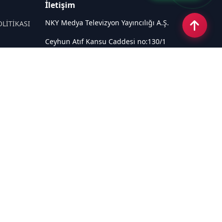
İletişim
NKY Medya Televizyon Yayıncılığı A.Ş.
OLİTİKASI
Ceyhun Atıf Kansu Caddesi no:130/1
Çankaya ANKARA
Email:
info@tivi6.com.tr
Tel:
+90 530 440 82 91
Sosyal Medya