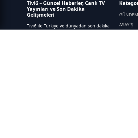
Tivi6 – Güncel Haberler, Canlı TV
Kategor
Yayınları ve Son Dakika
Gelişmeleri
GÜNDE
ASAYİŞ
Tivi6 ile Türkiye ve dünyadan son dakika
haberleri, güncel gelişmeler, canlı TV
DÜNYA
yayınları, ekonomi, spor, magazin ve
YEREL Y
daha fazlası tek adreste.
SPOR
EĞİTİM
SAĞLIK
İNSAN
MAGAZİ
YAZARLA