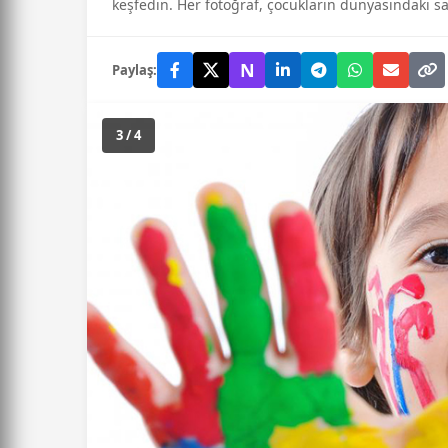
keşfedin. Her fotoğraf, çocukların dünyasındaki saf
N
Paylaş:
3 / 4