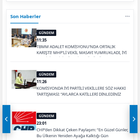
Son Haberler
GÜNDEM
11:35
TBMM ADALET KOMİSYONU’NDA ORTALIK
KARIŞTI! MHP’Lİ VEKİL MASAYI YUMRUKLADI, İYİ
PARTİLİ VEKİLİN ÜZERİNE YÜRÜDÜ
GÜNDEM
11:26
KOMİSYONDA İYİ PARTİLİ VEKİLLERE SÖZ HAKKI
TARTIŞMASI: “AYLARCA KATİLLERİ DİNLEDİNİZ
YA!”
GÜNDEM
23:01
CHP’den Dikkat Çeken Paylaşım: “En Güzel Günler,
Bu Ülkenin Yeniden Ayağa Kalktığı Gün