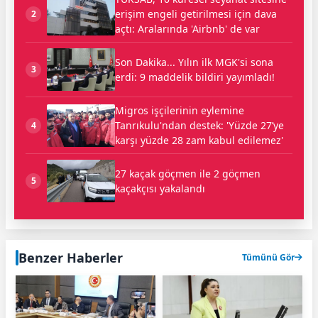
erişim engeli getirilmesi için dava
2
açtı: Aralarında 'Airbnb' de var
Son Dakika... Yılın ilk MGK'si sona
3
erdi: 9 maddelik bildiri yayımladı!
Migros işçilerinin eylemine
Tanrıkulu'ndan destek: 'Yüzde 27’ye
4
karşı yüzde 28 zam kabul edilemez'
27 kaçak göçmen ile 2 göçmen
5
kaçakçısı yakalandı
Benzer Haberler
Tümünü Gör