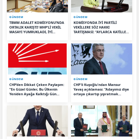
GÜNDEM
GÜNDEM
TBMM ADALET KOMİSYONU’NDA
KOMİSYONDA İYİ PARTİLİ
ORTALIK KARIŞTI! MHP’Lİ VEKİL
VEKİLLERE SÖZ HAKKI
MASAYI YUMRUKLADI, İYİ
TARTIŞMASI: “AYLARCA KATİLLERİ
PARTİLİ VEKİLİN ÜZERİNE
DİNLEDİNİZ YA!”
YÜRÜDÜ
GÜNDEM
GÜNDEM
CHP’den Dikkat Çeken Paylaşım:
CHP'li Kuşoğlu'ndan Mansur
“En Güzel Günler, Bu Ülkenin
Yavaş açıklaması: "Adayımız diye
Yeniden Ayağa Kalktığı Gün
ortaya çıkartıp yıpratmak
Başlayacak”
istemiyoruz, halkın teveccühü
devam ederse tabii ki olur"