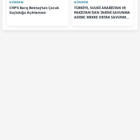
GÜNDEM
GÜNDEM
CHP’li Barış Bektaş’tan Çocuk
TÜRKİYE, SUUDİ ARABİSTAN VE
Suçluluğu Açıklaması
PAKİSTAN'DAN TARİHİ SAVUNMA
ADIMI: MEKKE ORTAK SAVUNMA
ANLAŞMASI İMZALANDI