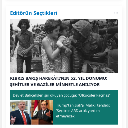
Editörün Seçtikleri
KIBRIS BARIŞ HAREKÂTI’NIN 52. YIL DÖNÜMÜ:
ŞEHİTLER VE GAZİLER MİNNETLE ANILIYOR
Devlet Bahçeli’den şiir okuyan çocuğa: “Ülkücüler kaçmaz”
Trump'tan Irak'a 'Maliki' tehdidi:
'Seçilirse ABD artık yardım
etmeyecek'