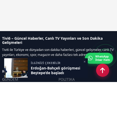
Tivi6 – Güncel Haberler, Canlı TV Yayınları ve Son Dakika
Gelişmeleri
Tivi6 ile Türkiye ve dünyadan son dakika haberleri, güncel gelişmeler, canlı TV
yayınları, ekonomi, spor, magazin ve daha fazlası tek adreste.
WhatsApp
İhbar Hattı
×
İLGİNİZİ ÇEKEBİLİR
Erdoğan-Bahçeli görüşmesi
Kategoriler
Beştepe’de başladı
GÜNDEM
POLİTİKA
ASAYİŞ
EKONOMİ
DÜNYA
YAZARLAR
YEREL YÖNETİMLER
Yavuz Selim Demirağ
SPOR
Hakan SÖNMEZ