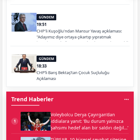
Başlayacak”
GÜNDEM
19:51
CHP'li Kuşoğlu'ndan Mansur Yavaş açıklaması:
"Adayımız diye ortaya çıkartıp yıpratmak
istemiyoruz, halkın teveccühü devam ederse tabii
ki olur"
GÜNDEM
18:33
CHP’li Barış Bektaş’tan Çocuk Suçluluğu
Açıklaması
Trend Haberler
Voleybolcu Derya Çayırgan’dan
iddialara yanıt: ‘Bu durum yalnızca
1
şahsımı hedef alan bir saldırı değil…’
TÜRSAB, 10 küresel seyahat sitesine