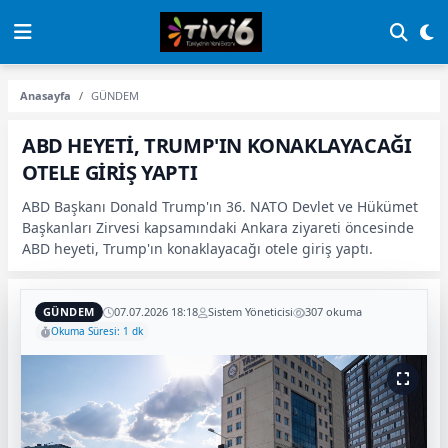
Anasayfa
GÜNDEM
ABD HEYETİ, TRUMP'IN KONAKLAYACAĞI
OTELE GİRİŞ YAPTI
ABD Başkanı Donald Trump'ın 36. NATO Devlet ve Hükümet
Başkanları Zirvesi kapsamındaki Ankara ziyareti öncesinde
ABD heyeti, Trump'ın konaklayacağı otele giriş yaptı.
GÜNDEM
07.07.2026 18:18
Sistem Yöneticisi
307 okuma
Okuma Süresi: 1 dk