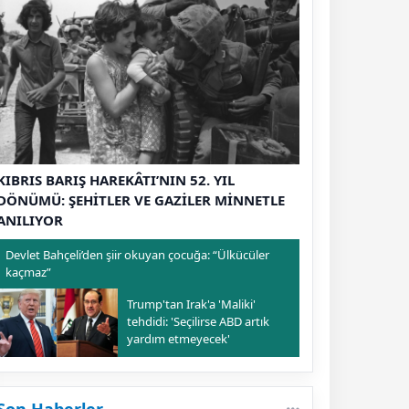
KIBRIS BARIŞ HAREKÂTI’NIN 52. YIL
DÖNÜMÜ: ŞEHİTLER VE GAZİLER MİNNETLE
ANILIYOR
Devlet Bahçeli’den şiir okuyan çocuğa: “Ülkücüler
kaçmaz”
Trump'tan Irak'a 'Maliki'
tehdidi: 'Seçilirse ABD artık
yardım etmeyecek'
Son Haberler