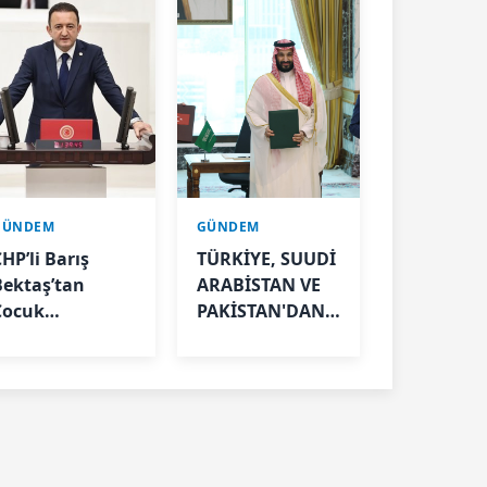
GÜNDEM
GÜNDEM
HP’li Barış
TÜRKİYE, SUUDİ
Bektaş’tan
ARABİSTAN VE
Çocuk
PAKİSTAN'DAN
Suçluluğu
TARİHİ
Açıklaması
SAVUNMA
ADIMI: MEKKE
ORTAK
SAVUNMA
ANLAŞMASI