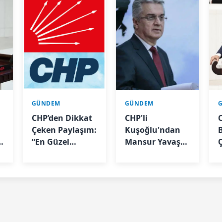
GÜNDEM
GÜNDEM
CHP’den Dikkat
CHP'li
C
Çeken Paylaşım:
Kuşoğlu'ndan
“En Güzel
Mansur Yavaş
Günler, Bu
açıklaması:
Ülkenin Yeniden
"Adayımız diye
Ayağa Kalktığı
ortaya çıkartıp
Gün
yıpratmak
”
Başlayacak”
istemiyoruz,
halkın