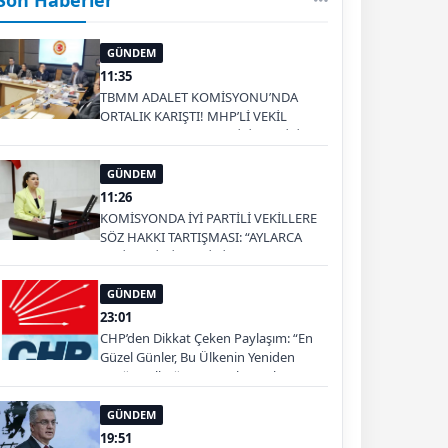
GÜNDEM
11:35
TBMM ADALET KOMİSYONU’NDA
ORTALIK KARIŞTI! MHP’Lİ VEKİL
MASAYI YUMRUKLADI, İYİ PARTİLİ
VEKİLİN ÜZERİNE YÜRÜDÜ
GÜNDEM
11:26
KOMİSYONDA İYİ PARTİLİ VEKİLLERE
SÖZ HAKKI TARTIŞMASI: “AYLARCA
KATİLLERİ DİNLEDİNİZ YA!”
GÜNDEM
23:01
CHP’den Dikkat Çeken Paylaşım: “En
Güzel Günler, Bu Ülkenin Yeniden
Ayağa Kalktığı Gün Başlayacak”
GÜNDEM
19:51