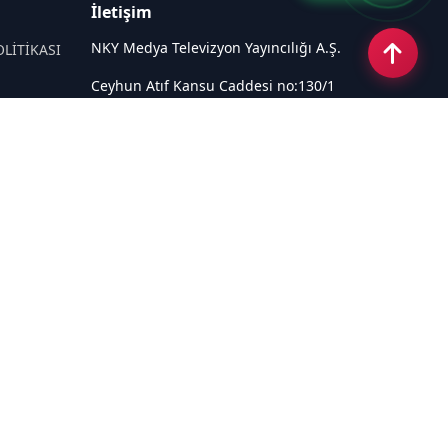
İletişim
NKY Medya Televizyon Yayıncılığı A.Ş.
OLİTİKASI
Ceyhun Atıf Kansu Caddesi no:130/1
Çankaya ANKARA
Email:
info@tivi6.com.tr
Tel:
+90 530 440 82 91
Sosyal Medya