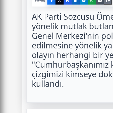
N
Paylaş:
AK Parti Sözcüsü Ömer
yönelik mutlak butla
Genel Merkezi'nin pol
edilmesine yönelik ya
olayın herhangi bir ye
"Cumhurbaşkanımız kır
çizgimizi kimseye dok
kullandı.