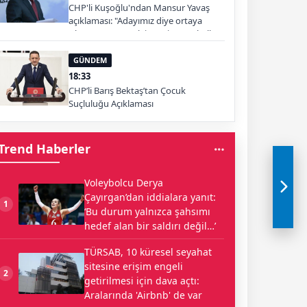
CHP'li Kuşoğlu'ndan Mansur Yavaş
açıklaması: "Adayımız diye ortaya
çıkartıp yıpratmak istemiyoruz, halkın
teveccühü devam ederse tabii ki olur"
GÜNDEM
18:33
CHP’li Barış Bektaş’tan Çocuk
Suçluluğu Açıklaması
Trend Haberler
Voleybolcu Derya
Çayırgan’dan iddialara yanıt:
1
‘Bu durum yalnızca şahsımı
hedef alan bir saldırı değil…’
TÜRSAB, 10 küresel seyahat
sitesine erişim engeli
2
getirilmesi için dava açtı:
Aralarında 'Airbnb' de var