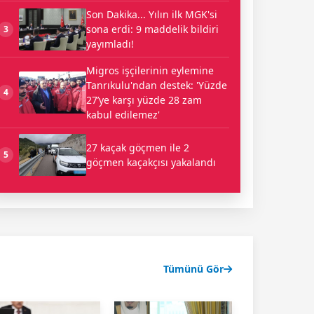
Son Dakika... Yılın ilk MGK'si
sona erdi: 9 maddelik bildiri
3
yayımladı!
Migros işçilerinin eylemine
Tanrıkulu'ndan destek: 'Yüzde
4
27’ye karşı yüzde 28 zam
kabul edilemez'
27 kaçak göçmen ile 2
5
göçmen kaçakçısı yakalandı
Tümünü Gör