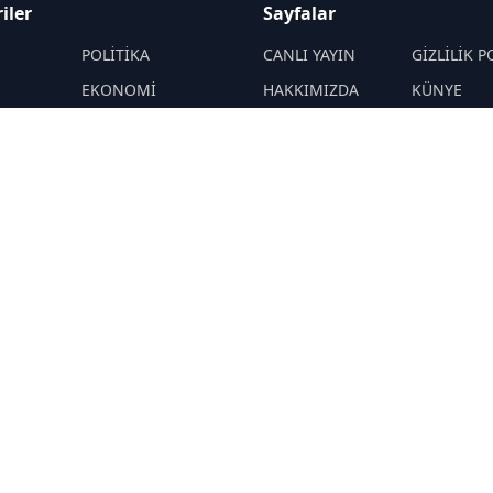
iler
Sayfalar
M
POLİTİKA
CANLI YAYIN
GİZLİLİK P
EKONOMİ
HAKKIMIZDA
KÜNYE
YAZARLAR
ÇEREZ POLİTİKASI
İletişim
ÖNETİMLER
Yavuz Selim
RSS
Sitemap
Demirağ
Hakan SÖNMEZ
PROF DR İPEK
ÖZKAL SAYAN
YAŞAM
TEKNOLOJİ
N
DİĞER
R