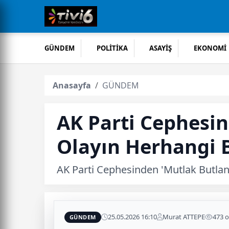
GÜNDEM
POLİTİKA
ASAYİŞ
EKONOMİ
Anasayfa
GÜNDEM
AK Parti Cephesin
Olayın Herhangi B
AK Parti Cephesinden 'Mutlak Butlan'
25.05.2026 16:10
Murat ATTEPE
473 
GÜNDEM