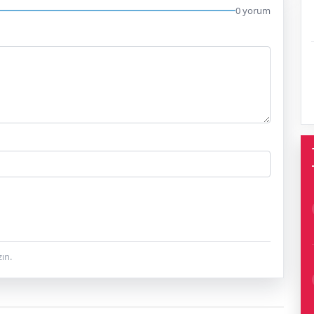
0 yorum
ın.