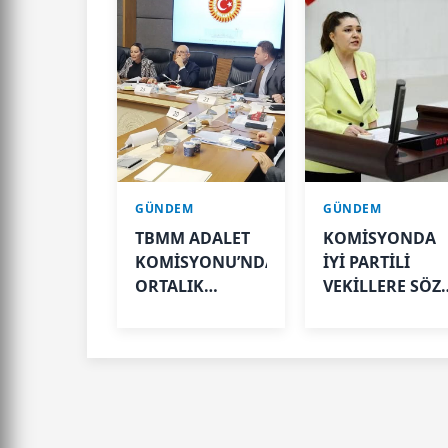
GÜNDEM
GÜNDEM
TBMM ADALET
KOMİSYONDA
KOMİSYONU’NDA
İYİ PARTİLİ
ORTALIK
VEKİLLERE SÖZ
KARIŞTI! MHP’Lİ
HAKKI
VEKİL MASAYI
TARTIŞMASI:
YUMRUKLADI,
“AYLARCA
İYİ PARTİLİ
KATİLLERİ
VEKİLİN
DİNLEDİNİZ YA!
ÜZERİNE