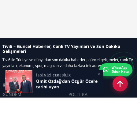
Tivi6 – Güncel Haberler, Canlı TV Yayınları ve Son Dakika
Gelişmeleri
Tivi6 ile Türkiye ve dünyadan son dakika haberleri, güncel gelişmeler, canlı TV
yayınları, ekonomi, spor, magazin ve daha fazlası tek adreste.
WhatsApp
İhbar Hattı
×
İLGİNİZİ ÇEKEBİLİR
Ümit Özdağ’dan Özgür Özel’e
Kategoriler
tarihi uyarı
GÜNDEM
POLİTİKA
ASAYİŞ
EKONOMİ
DÜNYA
YAZARLAR
YEREL YÖNETİMLER
Yavuz Selim Demirağ
SPOR
Hakan SÖNMEZ