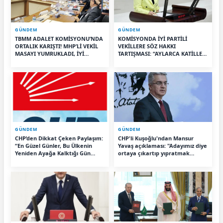
GÜNDEM
GÜNDEM
TBMM ADALET KOMİSYONU’NDA
KOMİSYONDA İYİ PARTİLİ
ORTALIK KARIŞTI! MHP’Lİ VEKİL
VEKİLLERE SÖZ HAKKI
MASAYI YUMRUKLADI, İYİ
TARTIŞMASI: “AYLARCA KATİLLERİ
PARTİLİ VEKİLİN ÜZERİNE
DİNLEDİNİZ YA!”
YÜRÜDÜ
GÜNDEM
GÜNDEM
CHP’den Dikkat Çeken Paylaşım:
CHP'li Kuşoğlu'ndan Mansur
“En Güzel Günler, Bu Ülkenin
Yavaş açıklaması: "Adayımız diye
Yeniden Ayağa Kalktığı Gün
ortaya çıkartıp yıpratmak
Başlayacak”
istemiyoruz, halkın teveccühü
devam ederse tabii ki olur"