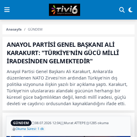
Anasayfa
GÜNDEM
ANAYOL PARTİSİ GENEL BAŞKANI ALİ
KARAKURT: "TÜRKİYE'NİN GÜCÜ MİLLÎ
İRADESİNDEN GELMEKTEDİR"
Anayol Partisi Genel Başkanı Ali Karakurt, Ankara'da
düzenlenen NATO Zirvesi'nin ardından Türkiye'nin dış
politika vizyonuna ilişkin yazılı bir açıklama yaptı. Karakurt,
Türkiye'nin uluslararası alandaki gücünün herhangi bir
küresel güce bağımlılıktan değil, kendi millî iradesi, güçlü
devleti ve caydırıcı ordusundan kaynaklandığını ifade etti.
GÜNDEM
08.07.2026 12:04
Murat ATTEPE
1285 okuma
Okuma Süresi: 1 dk