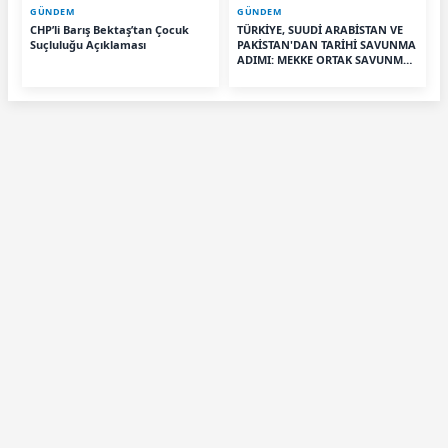
GÜNDEM
GÜNDEM
CHP’li Barış Bektaş’tan Çocuk
TÜRKİYE, SUUDİ ARABİSTAN VE
Suçluluğu Açıklaması
PAKİSTAN'DAN TARİHİ SAVUNMA
ADIMI: MEKKE ORTAK SAVUNMA
ANLAŞMASI İMZALANDI