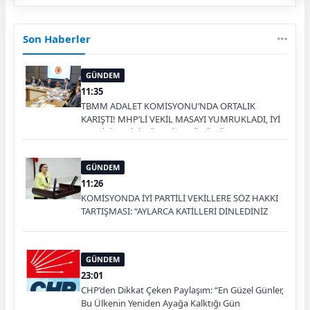
Son Haberler
GÜNDEM
11:35
TBMM ADALET KOMİSYONU’NDA ORTALIK
KARIŞTI! MHP’Lİ VEKİL MASAYI YUMRUKLADI, İYİ
PARTİLİ VEKİLİN ÜZERİNE YÜRÜDÜ
GÜNDEM
11:26
KOMİSYONDA İYİ PARTİLİ VEKİLLERE SÖZ HAKKI
TARTIŞMASI: “AYLARCA KATİLLERİ DİNLEDİNİZ
YA!”
GÜNDEM
23:01
CHP’den Dikkat Çeken Paylaşım: “En Güzel Günler,
Bu Ülkenin Yeniden Ayağa Kalktığı Gün