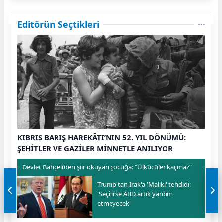
Editörün Seçtikleri
KIBRIS BARIŞ HAREKÂTI’NIN 52. YIL DÖNÜMÜ:
ŞEHİTLER VE GAZİLER MİNNETLE ANILIYOR
Devlet Bahçeli’den şiir okuyan çocuğa: “Ülkücüler kaçmaz”
Trump'tan Irak'a 'Maliki' tehdidi:
'Seçilirse ABD artık yardım
etmeyecek'