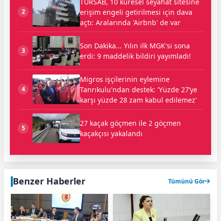
TÜRSAB, 10 küresel seyahat sitesine
erişim engeli getirilmesi için dava
2
açtı: Aralarında 'Airbnb' de var
Son Dakika... Yılın ilk MGK'si sona
3
erdi: 9 maddelik bildiri yayımladı!
Migros işçilerinin eylemine
Tanrıkulu'ndan destek: 'Yüzde 27’ye
4
karşı yüzde 28 zam kabul edilemez'
27 kaçak göçmen ile 2 göçmen
5
kaçakçısı yakalandı
Benzer Haberler
Tümünü Gör