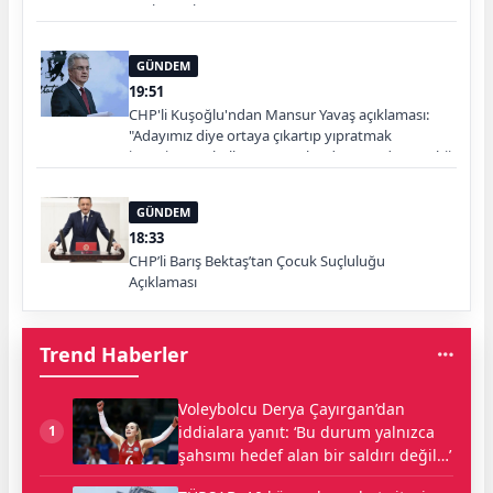
Başlayacak”
GÜNDEM
19:51
CHP'li Kuşoğlu'ndan Mansur Yavaş açıklaması:
"Adayımız diye ortaya çıkartıp yıpratmak
istemiyoruz, halkın teveccühü devam ederse tabii
ki olur"
GÜNDEM
18:33
CHP’li Barış Bektaş’tan Çocuk Suçluluğu
Açıklaması
Trend Haberler
Voleybolcu Derya Çayırgan’dan
iddialara yanıt: ‘Bu durum yalnızca
1
şahsımı hedef alan bir saldırı değil…’