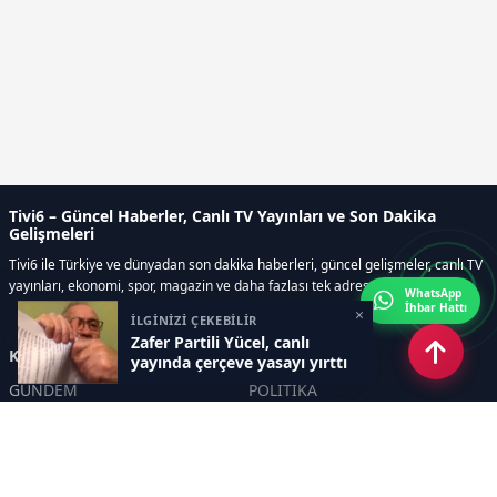
Tivi6 – Güncel Haberler, Canlı TV Yayınları ve Son Dakika
Gelişmeleri
Tivi6 ile Türkiye ve dünyadan son dakika haberleri, güncel gelişmeler, canlı TV
yayınları, ekonomi, spor, magazin ve daha fazlası tek adreste.
WhatsApp
İhbar Hattı
×
İLGİNİZİ ÇEKEBİLİR
Zafer Partili Yücel, canlı
Kategoriler
yayında çerçeve yasayı yırttı
GÜNDEM
POLİTİKA
ASAYİŞ
EKONOMİ
DÜNYA
YAZARLAR
YEREL YÖNETİMLER
Yavuz Selim Demirağ