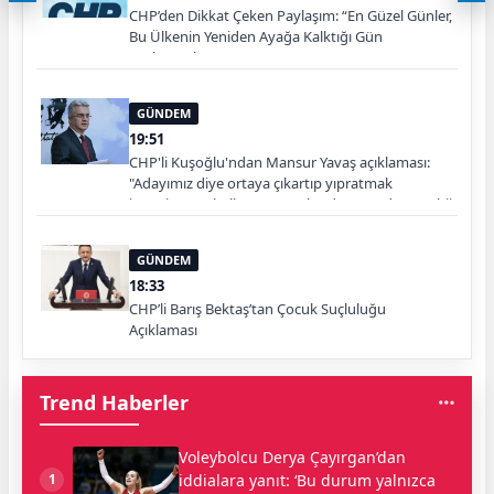
CHP’den Dikkat Çeken Paylaşım: “En Güzel Günler,
Bu Ülkenin Yeniden Ayağa Kalktığı Gün
Başlayacak”
GÜNDEM
19:51
CHP'li Kuşoğlu'ndan Mansur Yavaş açıklaması:
"Adayımız diye ortaya çıkartıp yıpratmak
istemiyoruz, halkın teveccühü devam ederse tabii
ki olur"
GÜNDEM
18:33
CHP’li Barış Bektaş’tan Çocuk Suçluluğu
Açıklaması
Trend Haberler
Voleybolcu Derya Çayırgan’dan
iddialara yanıt: ‘Bu durum yalnızca
1