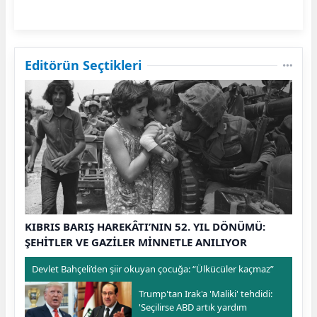
Yoksa Militan mı?"
Editörün Seçtikleri
KIBRIS BARIŞ HAREKÂTI’NIN 52. YIL DÖNÜMÜ:
ŞEHİTLER VE GAZİLER MİNNETLE ANILIYOR
Devlet Bahçeli’den şiir okuyan çocuğa: “Ülkücüler kaçmaz”
Trump'tan Irak'a 'Maliki' tehdidi:
'Seçilirse ABD artık yardım