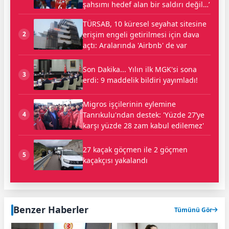
şahsımı hedef alan bir saldırı değil…’
TÜRSAB, 10 küresel seyahat sitesine
erişim engeli getirilmesi için dava
2
açtı: Aralarında 'Airbnb' de var
Son Dakika... Yılın ilk MGK'si sona
3
erdi: 9 maddelik bildiri yayımladı!
Migros işçilerinin eylemine
Tanrıkulu'ndan destek: 'Yüzde 27’ye
4
karşı yüzde 28 zam kabul edilemez'
27 kaçak göçmen ile 2 göçmen
5
kaçakçısı yakalandı
Benzer Haberler
Tümünü Gör