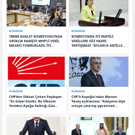
GÜNDEM
GÜNDEM
TBMM ADALET KOMİSYONU’NDA
KOMİSYONDA İYİ PARTİLİ
ORTALIK KARIŞTI! MHP’Lİ VEKİL
VEKİLLERE SÖZ HAKKI
MASAYI YUMRUKLADI, İYİ
TARTIŞMASI: “AYLARCA KATİLLERİ
PARTİLİ VEKİLİN ÜZERİNE
DİNLEDİNİZ YA!”
YÜRÜDÜ
GÜNDEM
GÜNDEM
CHP’den Dikkat Çeken Paylaşım:
CHP'li Kuşoğlu'ndan Mansur
“En Güzel Günler, Bu Ülkenin
Yavaş açıklaması: "Adayımız diye
Yeniden Ayağa Kalktığı Gün
ortaya çıkartıp yıpratmak
Başlayacak”
istemiyoruz, halkın teveccühü
devam ederse tabii ki olur"