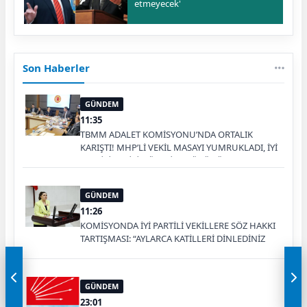
etmeyecek'
Son Haberler
GÜNDEM
11:35
TBMM ADALET KOMİSYONU’NDA ORTALIK
KARIŞTI! MHP’Lİ VEKİL MASAYI YUMRUKLADI, İYİ
PARTİLİ VEKİLİN ÜZERİNE YÜRÜDÜ
GÜNDEM
11:26
KOMİSYONDA İYİ PARTİLİ VEKİLLERE SÖZ HAKKI
TARTIŞMASI: “AYLARCA KATİLLERİ DİNLEDİNİZ
YA!”
GÜNDEM
23:01