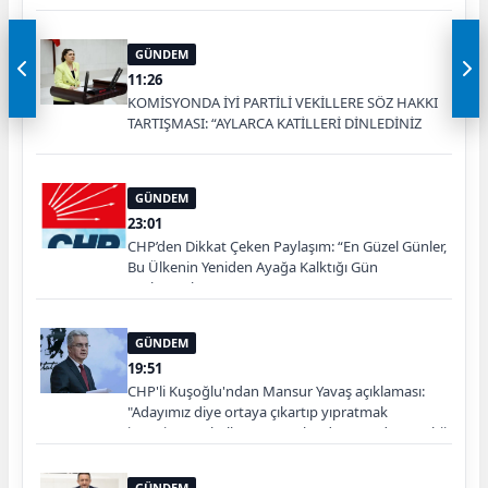
GÜNDEM
11:26
KOMİSYONDA İYİ PARTİLİ VEKİLLERE SÖZ HAKKI
TARTIŞMASI: “AYLARCA KATİLLERİ DİNLEDİNİZ
YA!”
GÜNDEM
23:01
CHP’den Dikkat Çeken Paylaşım: “En Güzel Günler,
Bu Ülkenin Yeniden Ayağa Kalktığı Gün
Başlayacak”
GÜNDEM
19:51
CHP'li Kuşoğlu'ndan Mansur Yavaş açıklaması:
"Adayımız diye ortaya çıkartıp yıpratmak
istemiyoruz, halkın teveccühü devam ederse tabii
ki olur"
GÜNDEM