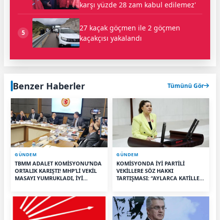
karşı yüzde 28 zam kabul edilemez'
27 kaçak göçmen ile 2 göçmen
5
kaçakçısı yakalandı
Benzer Haberler
Tümünü Gör
GÜNDEM
GÜNDEM
TBMM ADALET KOMİSYONU’NDA
KOMİSYONDA İYİ PARTİLİ
ORTALIK KARIŞTI! MHP’Lİ VEKİL
VEKİLLERE SÖZ HAKKI
MASAYI YUMRUKLADI, İYİ
TARTIŞMASI: “AYLARCA KATİLLERİ
PARTİLİ VEKİLİN ÜZERİNE
DİNLEDİNİZ YA!”
YÜRÜDÜ