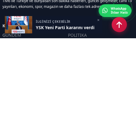
Tivi6 ile Türkiye ve dünyadan son dakika haberleri, güncel gelişmeler, canlı TV
yayınları, ekonomi, spor, magazin ve daha fazlası tek adreste.
WhatsApp
İhbar Hattı
×
İLGİNİZİ ÇEKEBİLİR
Kategoriler
YSK Yeni Parti kararını verdi
GÜNDEM
POLİTİKA
ASAYİŞ
EKONOMİ
DÜNYA
YAZARLAR
YEREL YÖNETİMLER
Yavuz Selim Demirağ
SPOR
Hakan SÖNMEZ
EĞİTİM
PROF DR İPEK ÖZKAL SAYAN
SAĞLIK
YAŞAM
İNSAN
TEKNOLOJİ
MAGAZİN
DİĞER
YAZARLAR