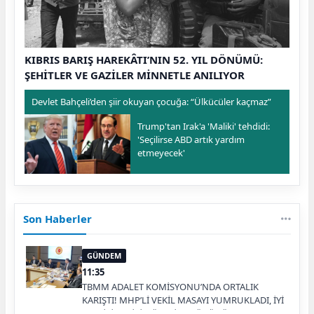
KIBRIS BARIŞ HAREKÂTI’NIN 52. YIL DÖNÜMÜ:
ŞEHİTLER VE GAZİLER MİNNETLE ANILIYOR
Devlet Bahçeli’den şiir okuyan çocuğa: “Ülkücüler kaçmaz”
Trump'tan Irak'a 'Maliki' tehdidi:
'Seçilirse ABD artık yardım
etmeyecek'
Son Haberler
GÜNDEM
11:35
TBMM ADALET KOMİSYONU’NDA ORTALIK
KARIŞTI! MHP’Lİ VEKİL MASAYI YUMRUKLADI, İYİ
PARTİLİ VEKİLİN ÜZERİNE YÜRÜDÜ