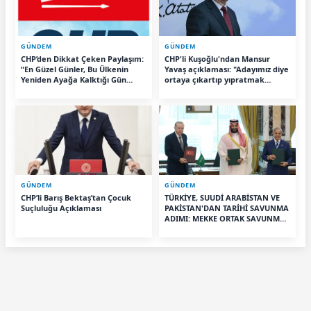
GÜNDEM
GÜNDEM
CHP’den Dikkat Çeken Paylaşım:
CHP'li Kuşoğlu'ndan Mansur
“En Güzel Günler, Bu Ülkenin
Yavaş açıklaması: "Adayımız diye
Yeniden Ayağa Kalktığı Gün
ortaya çıkartıp yıpratmak
Başlayacak”
istemiyoruz, halkın teveccühü
devam ederse tabii ki olur"
GÜNDEM
GÜNDEM
CHP’li Barış Bektaş’tan Çocuk
TÜRKİYE, SUUDİ ARABİSTAN VE
Suçluluğu Açıklaması
PAKİSTAN'DAN TARİHİ SAVUNMA
ADIMI: MEKKE ORTAK SAVUNMA
ANLAŞMASI İMZALANDI