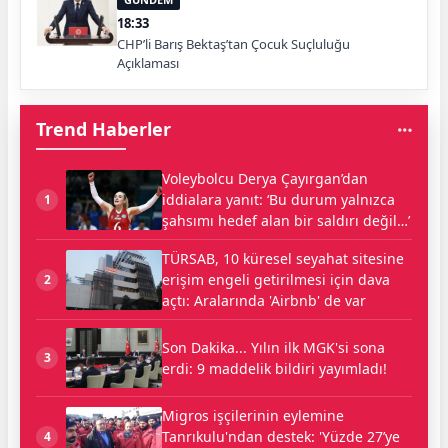
18:33
CHP’li Barış Bektaş’tan Çocuk Suçluluğu
Açıklaması
Trend Haberler
Voleybolcu Derya Çayırgan’dan
iddialara yanıt: ‘Bu durum yalnızca
1
şahsımı hedef alan bir saldırı değil…’
TÜRSAB, 10 küresel seyahat sitesine
erişim engeli getirilmesi için dava
2
açtı: Aralarında 'Airbnb' de var
Son Dakika... Yılın ilk MGK'si sona
3
erdi: 9 maddelik bildiri yayımladı!
Migros işçilerinin eylemine
Tanrıkulu'ndan destek: 'Yüzde 27’ye
4