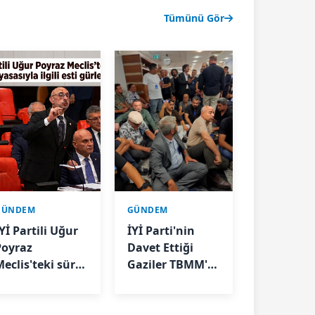
Tümünü Gör
GÜNDEM
GÜNDEM
Yİ Partili Uğur
İYİ Parti'nin
Poyraz
Davet Ettiği
Meclis'teki süreç
Gaziler TBMM'ye
asasıyla ilgili
Girişte
sti gürledi
Engellendi: