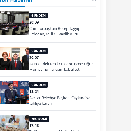
GÜNDEM
20:09
Cumhurbaşkanı Recep Tayyip
Erdoğan, Milli Güvenlik Kurulu
Toplantısı'na başkanlık etti.
GÜNDEM
20:07
Akın Gürlek'ten kritik görüşme: Uğur
Mumcu'nun ailesini kabul etti
GÜNDEM
18:24
Avcılar Belediye Başkanı Çaykara'ya
tahliye kararı
EKONOMİ
17:48