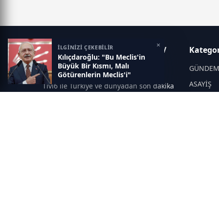
×
İLGİNİZİ ÇEKEBİLİR
Tivi6 – Güncel Haberler, Canlı TV
Kategor
Kılıçdaroğlu: "Bu Meclis'in
Yayınları ve Son Dakika
Büyük Bir Kısmı, Malı
Gelişmeleri
GÜNDE
Götürenlerin Meclis'i"
ASAYİŞ
Tivi6 ile Türkiye ve dünyadan son dakika
haberleri, güncel gelişmeler, canlı TV
DÜNYA
yayınları, ekonomi, spor, magazin ve
YEREL Y
daha fazlası tek adreste.
SPOR
EĞİTİM
SAĞLIK
İNSAN
MAGAZİ