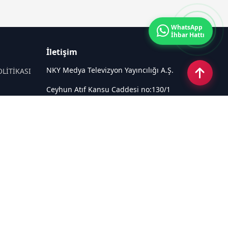
WhatsApp
İhbar Hattı
İletişim
NKY Medya Televizyon Yayıncılığı A.Ş.
OLİTİKASI
Ceyhun Atıf Kansu Caddesi no:130/1
Çankaya ANKARA
Email:
info@tivi6.com.tr
Tel:
+90 530 440 82 91
Sosyal Medya