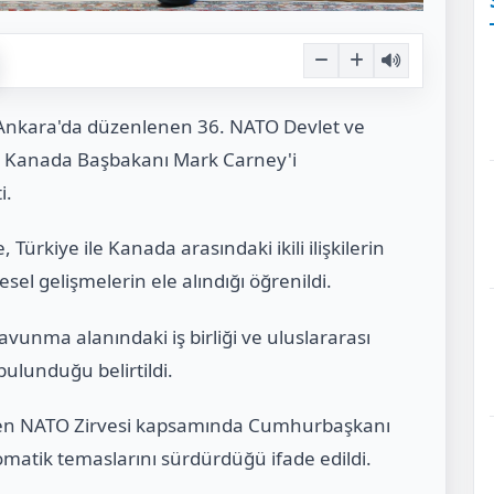
Ankara'da düzenlenen 36. NATO Devlet ve
 Kanada Başbakanı Mark Carney'i
i.
Türkiye ile Kanada arasındaki ikili ilişkilerin
el gelişmelerin ele alındığı öğrenildi.
 savunma alanındaki iş birliği ve uluslararası
ulunduğu belirtildi.
rilen NATO Zirvesi kapsamında Cumhurbaşkanı
lomatik temaslarını sürdürdüğü ifade edildi.