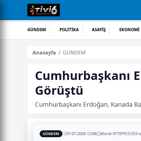
GÜNDEM
POLİTİKA
ASAYİŞ
EKONOMİ
Anasayfa
GÜNDEM
Cumhurbaşkanı Er
Görüştü
Cumhurbaşkanı Erdoğan, Kanada Baş
07.07.2026 12:08
Murat ATTEPE
253 
GÜNDEM