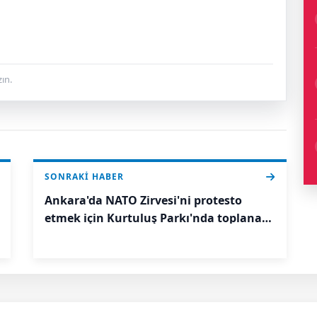
ın.
SONRAKI HABER
Ankara'da NATO Zirvesi'ni protesto
etmek için Kurtuluş Parkı'nda toplanan
gruba polis müdahale etti.