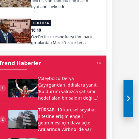
TMO, sezon kabuklu fındık alım
fiyatlarını belirledi
POLİTİKA
16:10
Özel’in fezlekesine karşı tüm parti
gruplardan Meclis’te açıklama
Trend Haberler
Voleybolcu Derya
Çayırgan’dan iddialara yanıt:
1
‘Bu durum yalnızca şahsımı
hedef alan bir saldırı değil…’
TÜRSAB, 10 küresel seyahat
sitesine erişim engeli
2
getirilmesi için dava açtı:
Aralarında 'Airbnb' de var