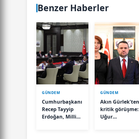
Benzer Haberler
GÜNDEM
GÜNDEM
Cumhurbaşkanı
Akın Gürlek'te
Recep Tayyip
kritik görüşme:
Erdoğan, Milli
Uğur
Güvenlik Kurulu
Mumcu'nun
Toplantısı'na
ailesini kabul