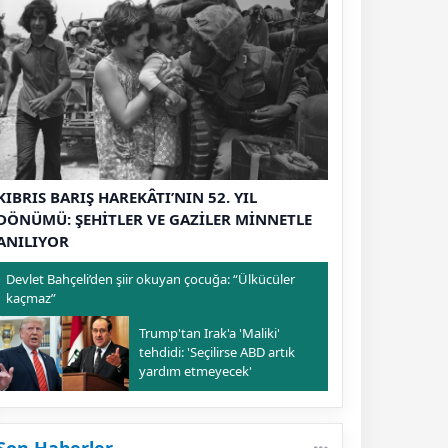
KIBRIS BARIŞ HAREKÂTI’NIN 52. YIL
DÖNÜMÜ: ŞEHİTLER VE GAZİLER MİNNETLE
ANILIYOR
Devlet Bahçeli’den şiir okuyan çocuğa: “Ülkücüler
kaçmaz”
Trump'tan Irak'a 'Maliki'
tehdidi: 'Seçilirse ABD artık
yardım etmeyecek'
Son Haberler