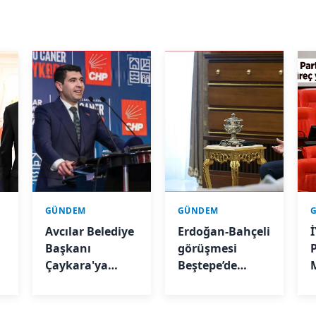
GÜNDEM
GÜNDEM
n
Avcılar Belediye
Erdoğan-Bahçeli
İ
Başkanı
görüşmesi
Çaykara'ya
Beştepe’de
tahliye kararı
başladı
y
e