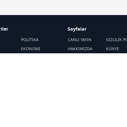
iler
Sayfalar
M
POLİTİKA
CANLI YAYIN
GİZLİLİK P
EKONOMİ
HAKKIMIZDA
KÜNYE
YAZARLAR
ÇEREZ POLİTİKASI
İletişim
ÖNETİMLER
Yavuz Selim
RSS
Sitemap
Demirağ
Hakan SÖNMEZ
PROF DR İPEK
ÖZKAL SAYAN
YAŞAM
TEKNOLOJİ
N
DİĞER