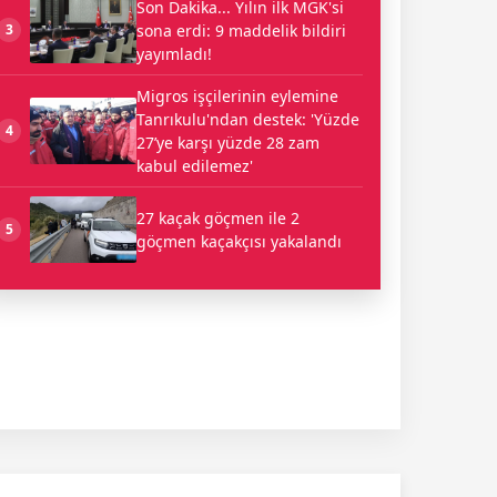
Son Dakika... Yılın ilk MGK'si
sona erdi: 9 maddelik bildiri
3
yayımladı!
Migros işçilerinin eylemine
Tanrıkulu'ndan destek: 'Yüzde
4
27’ye karşı yüzde 28 zam
kabul edilemez'
27 kaçak göçmen ile 2
5
göçmen kaçakçısı yakalandı