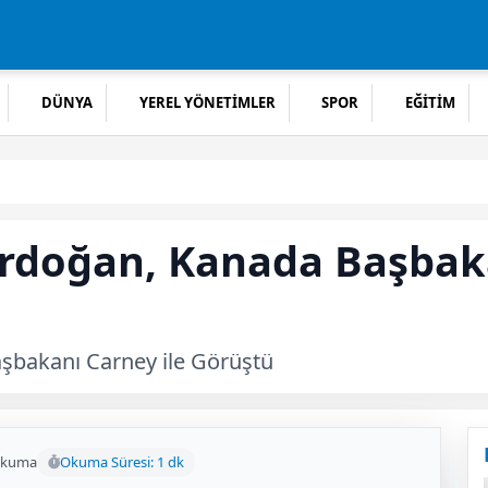
DÜNYA
YEREL YÖNETİMLER
SPOR
EĞİTİM
doğan, Kanada Başbaka
bakanı Carney ile Görüştü
okuma
Okuma Süresi: 1 dk