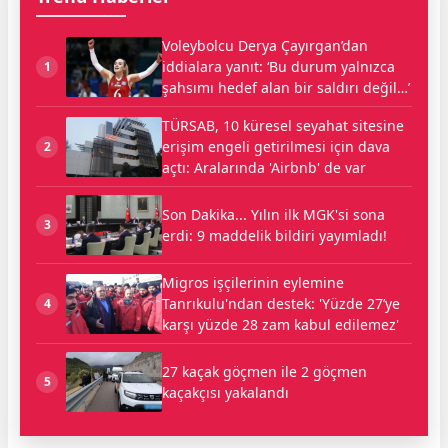
Voleybolcu Derya Çayırgan’dan
iddialara yanıt: ‘Bu durum yalnızca
1
şahsımı hedef alan bir saldırı değil…’
TÜRSAB, 10 küresel seyahat sitesine
erişim engeli getirilmesi için dava
2
açtı: Aralarında 'Airbnb' de var
Son Dakika... Yılın ilk MGK'si sona
3
erdi: 9 maddelik bildiri yayımladı!
Migros işçilerinin eylemine
Tanrıkulu'ndan destek: 'Yüzde 27’ye
4
karşı yüzde 28 zam kabul edilemez'
27 kaçak göçmen ile 2 göçmen
5
kaçakçısı yakalandı