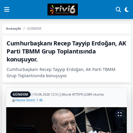
Anasayfa
GÜNDEM
Cumhurbaşkanı Recep Tayyip Erdoğan, AK
Parti TBMM Grup Toplantısında
konuşuyor.
Cumhurbaşkanı Recep Tayyip Erdoğan, AK Parti TBMM
Grup Toplantısında konuşuyor.
GÜNDEM
10.06.2026 12:51
Murat ATTEPE
389 okuma
Okuma Süresi: 1 dk