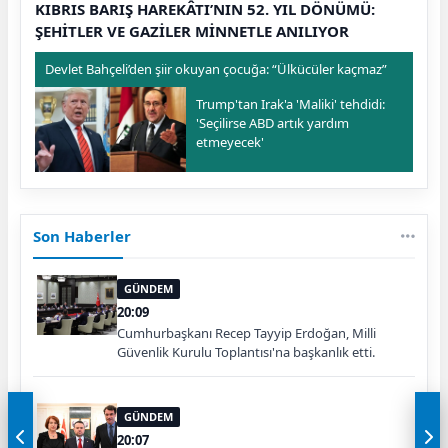
KIBRIS BARIŞ HAREKÂTI’NIN 52. YIL DÖNÜMÜ:
ŞEHİTLER VE GAZİLER MİNNETLE ANILIYOR
Devlet Bahçeli’den şiir okuyan çocuğa: “Ülkücüler kaçmaz”
Trump'tan Irak'a 'Maliki' tehdidi:
'Seçilirse ABD artık yardım
etmeyecek'
Son Haberler
GÜNDEM
20:09
Cumhurbaşkanı Recep Tayyip Erdoğan, Milli
Güvenlik Kurulu Toplantısı'na başkanlık etti.
GÜNDEM
20:07