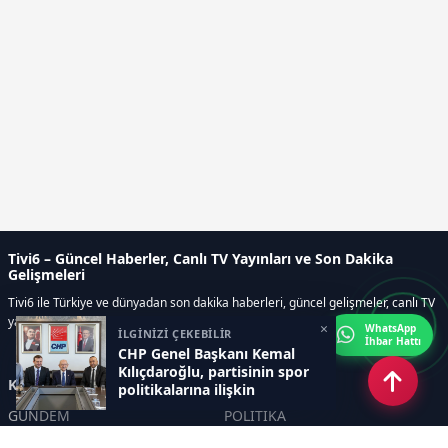
Tivi6 – Güncel Haberler, Canlı TV Yayınları ve Son Dakika
Gelişmeleri
Tivi6 ile Türkiye ve dünyadan son dakika haberleri, güncel gelişmeler, canlı TV
yayınları, ekonomi, spor, magazin ve daha fazlası tek adreste.
×
WhatsApp
İLGİNİZİ ÇEKEBİLİR
İhbar Hattı
CHP Genel Başkanı Kemal
Kılıçdaroğlu, partisinin spor
Kategoriler
politikalarına ilişkin
yürütülen çalışmaları
GÜNDEM
POLİTİKA
değerlendirmek üzere CHP
Spor Kurulu Yönetim Kurulu
ASAYİŞ
EKONOMİ