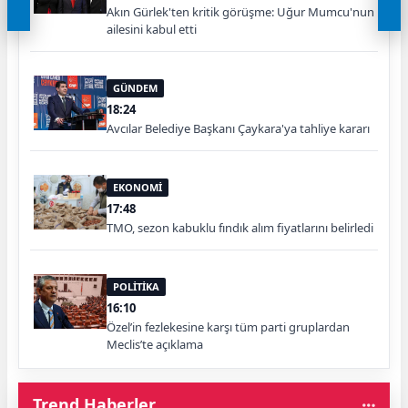
Akın Gürlek'ten kritik görüşme: Uğur Mumcu'nun
ailesini kabul etti
GÜNDEM
18:24
Avcılar Belediye Başkanı Çaykara'ya tahliye kararı
EKONOMİ
17:48
TMO, sezon kabuklu fındık alım fiyatlarını belirledi
POLİTİKA
16:10
Özel’in fezlekesine karşı tüm parti gruplardan
Meclis’te açıklama
Trend Haberler