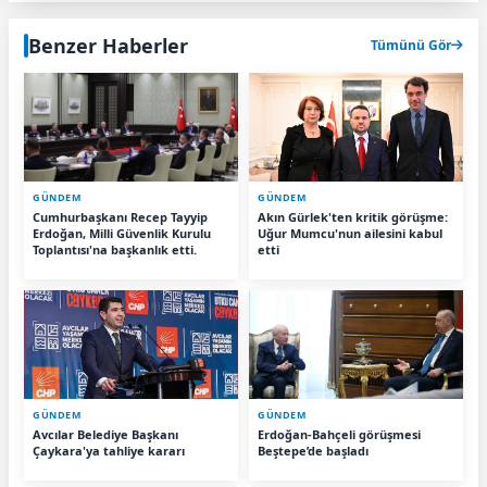
Benzer Haberler
Tümünü Gör
GÜNDEM
GÜNDEM
Cumhurbaşkanı Recep Tayyip
Akın Gürlek'ten kritik görüşme:
Erdoğan, Milli Güvenlik Kurulu
Uğur Mumcu'nun ailesini kabul
Toplantısı'na başkanlık etti.
etti
GÜNDEM
GÜNDEM
Avcılar Belediye Başkanı
Erdoğan-Bahçeli görüşmesi
Çaykara'ya tahliye kararı
Beştepe’de başladı