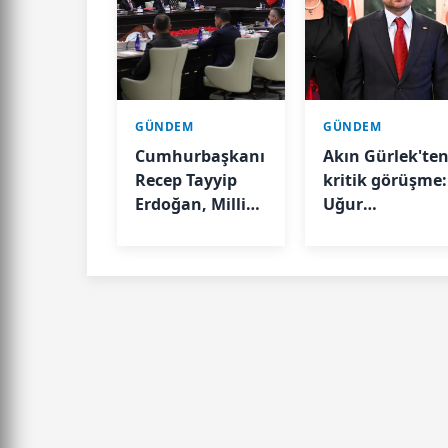
GÜNDEM
GÜNDEM
Cumhurbaşkanı
Akın Gürlek'te
Recep Tayyip
kritik görüşme:
Erdoğan, Milli
Uğur
Güvenlik Kurulu
Mumcu'nun
Toplantısı'na
ailesini kabul
başkanlık etti.
etti