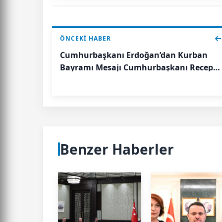
ÖNCEKI HABER
Cumhurbaşkanı Erdoğan’dan Kurban
Bayramı Mesajı Cumhurbaşkanı Recep
Tayyip Erdoğan, Kurban Bayramı
dolayısıyla bir mesaj yayımladı.
Benzer Haberler