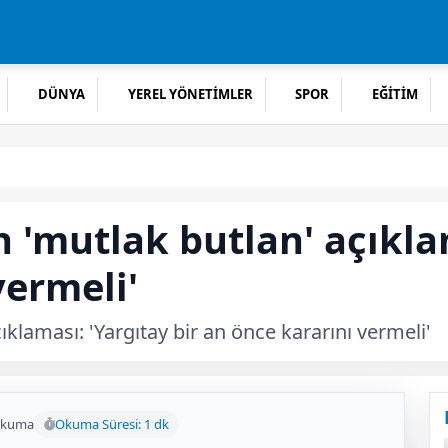
DÜNYA
YEREL YÖNETİMLER
SPOR
EĞİTİM
 'mutlak butlan' açıklam
vermeli'
ıklaması: 'Yargıtay bir an önce kararını vermeli'
okuma
Okuma Süresi: 1 dk