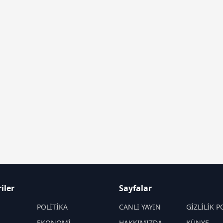
iler
Sayfalar
M
POLİTİKA
CANLI YAYIN
GİZLİLİK P
EKONOMİ
HAKKIMIZDA
KÜNYE