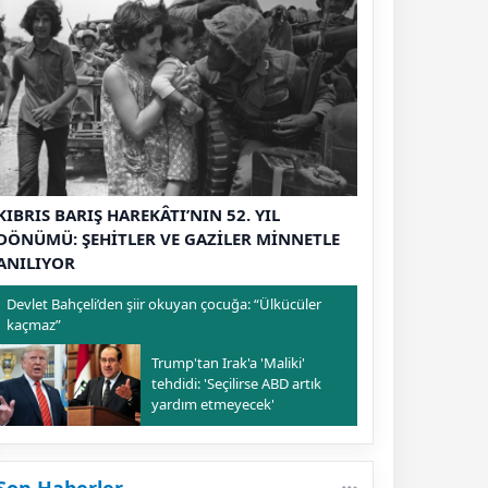
KIBRIS BARIŞ HAREKÂTI’NIN 52. YIL
DÖNÜMÜ: ŞEHİTLER VE GAZİLER MİNNETLE
ANILIYOR
Devlet Bahçeli’den şiir okuyan çocuğa: “Ülkücüler
kaçmaz”
Trump'tan Irak'a 'Maliki'
tehdidi: 'Seçilirse ABD artık
yardım etmeyecek'
Son Haberler