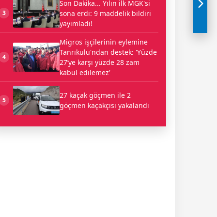
Son Dakika... Yılın ilk MGK'si
sona erdi: 9 maddelik bildiri
3
yayımladı!
Migros işçilerinin eylemine
Tanrıkulu'ndan destek: 'Yüzde
4
27’ye karşı yüzde 28 zam
kabul edilemez'
27 kaçak göçmen ile 2
5
göçmen kaçakçısı yakalandı