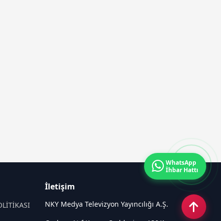
WhatsApp
İhbar Hattı
İletişim
NKY Medya Televizyon Yayıncılığı A.Ş.
OLİTİKASI