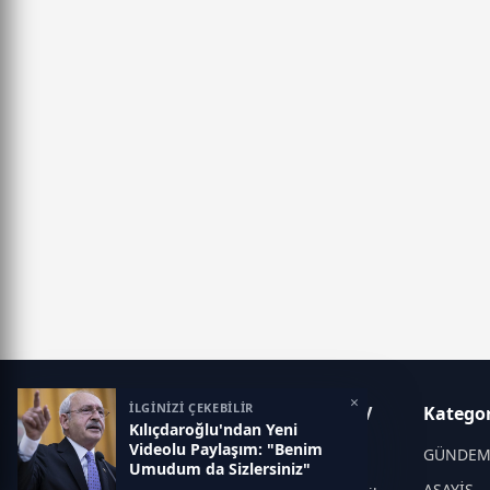
×
İLGİNİZİ ÇEKEBİLİR
Tivi6 – Güncel Haberler, Canlı TV
Kategor
Kılıçdaroğlu'ndan Yeni
Yayınları ve Son Dakika
Videolu Paylaşım: "Benim
Gelişmeleri
GÜNDE
Umudum da Sizlersiniz"
ASAYİŞ