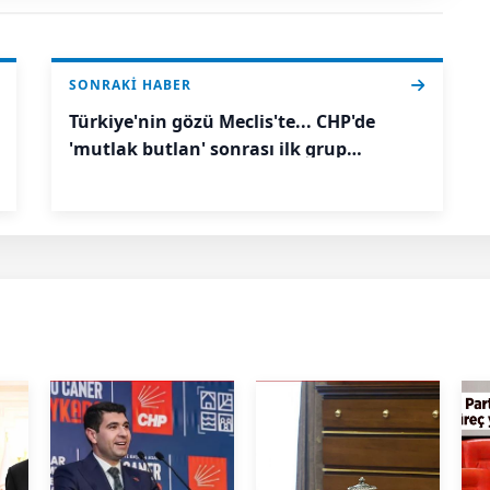
SONRAKI HABER
Türkiye'nin gözü Meclis'te... CHP'de
'mutlak butlan' sonrası ilk grup
toplantısı: Özgür Özel ne mesaj verecek?