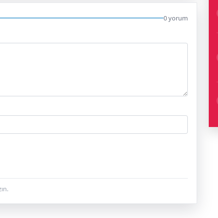
0 yorum
ın.