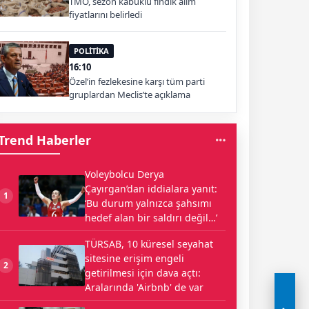
TMO, sezon kabuklu fındık alım
fiyatlarını belirledi
POLİTİKA
16:10
Özel’in fezlekesine karşı tüm parti
gruplardan Meclis’te açıklama
Trend Haberler
Voleybolcu Derya
Çayırgan’dan iddialara yanıt:
1
‘Bu durum yalnızca şahsımı
hedef alan bir saldırı değil…’
TÜRSAB, 10 küresel seyahat
sitesine erişim engeli
2
getirilmesi için dava açtı:
Aralarında 'Airbnb' de var