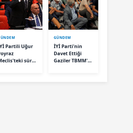
GÜNDEM
GÜNDEM
Yİ Partili Uğur
İYİ Parti'nin
Poyraz
Davet Ettiği
Meclis'teki süreç
Gaziler TBMM'ye
asasıyla ilgili
Girişte
sti gürledi
Engellendi: