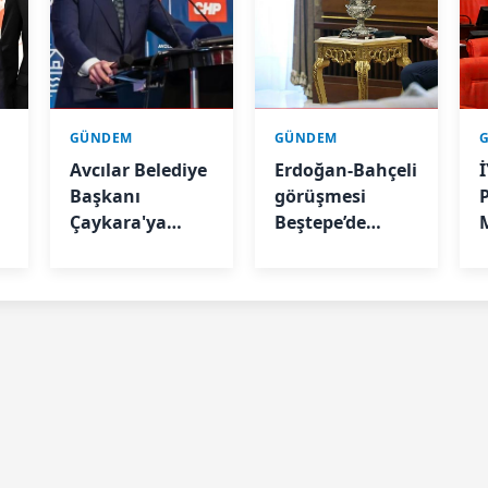
GÜNDEM
GÜNDEM
n
Avcılar Belediye
Erdoğan-Bahçeli
İ
Başkanı
görüşmesi
Çaykara'ya
Beştepe’de
tahliye kararı
başladı
y
e