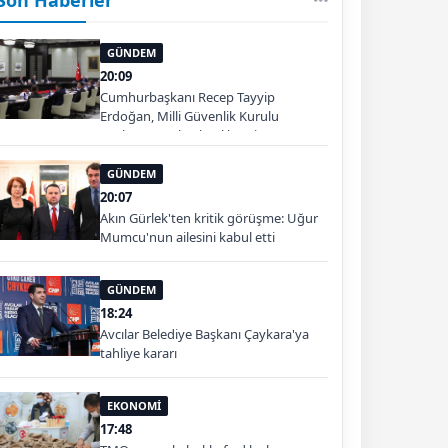
GÜNDEM
20:09
Cumhurbaşkanı Recep Tayyip
Erdoğan, Milli Güvenlik Kurulu
Toplantısı'na başkanlık etti.
GÜNDEM
20:07
Akın Gürlek'ten kritik görüşme: Uğur
Mumcu'nun ailesini kabul etti
GÜNDEM
18:24
Avcılar Belediye Başkanı Çaykara'ya
tahliye kararı
EKONOMİ
17:48