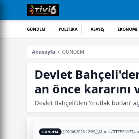
GÜNDEM
POLİTİKA
ASAYİŞ
EKONOMİ
Anasayfa
GÜNDEM
Devlet Bahçeli'den
an önce kararını 
Devlet Bahçeli'den 'mutlak butlan' aç
02.06.2026 12:39
Murat ATTEPE
374 
GÜNDEM