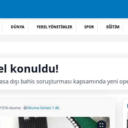
DÜNYA
YEREL YÖNETİMLER
SPOR
EĞİTİM
el konuldu!
sa dışı bahis soruşturması kapsamında yeni oper
1574 okuma
Okuma Süresi: 1 dk