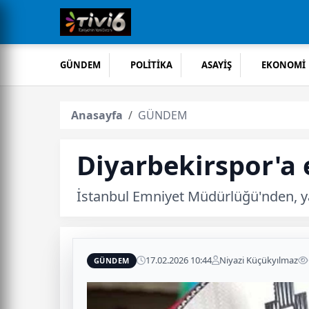
GÜNDEM
POLİTİKA
ASAYİŞ
EKONOMİ
Anasayfa
GÜNDEM
Diyarbekirspor'a 
İstanbul Emniyet Müdürlüğü'nden, ya
17.02.2026 10:44
Niyazi Küçükyılmaz
GÜNDEM