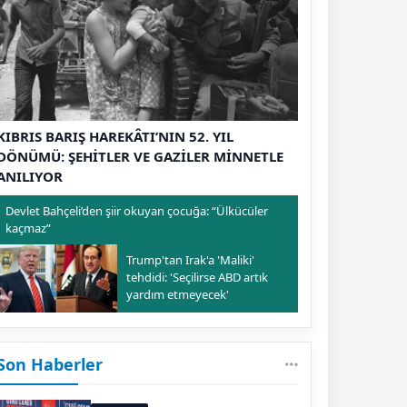
KIBRIS BARIŞ HAREKÂTI’NIN 52. YIL
DÖNÜMÜ: ŞEHİTLER VE GAZİLER MİNNETLE
ANILIYOR
Devlet Bahçeli’den şiir okuyan çocuğa: “Ülkücüler
kaçmaz”
Trump'tan Irak'a 'Maliki'
tehdidi: 'Seçilirse ABD artık
yardım etmeyecek'
Son Haberler