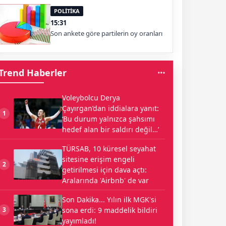
POLİTİKA
15:31
Son ankete göre partilerin oy oranları
Trend Haberler
Voleybolcu Derya
Çayırgan’dan iddialara yanıt:
1
‘Bu durum yalnızca şahsımı
hedef alan bir saldırı değil…’
TÜRSAB, 10 küresel seyahat
sitesine erişim engeli
2
getirilmesi için dava açtı:
Aralarında 'Airbnb' de var
Son Dakika... Yılın ilk MGK'si
sona erdi: 9 maddelik bildiri
3
yayımladı!