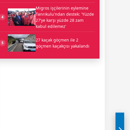
Migros işçilerinin eylemine
Tanrıkulu'ndan destek: 'Yüzde
4
27’ye karşı yüzde 28 zam
kabul edilemez'
27 kaçak göçmen ile 2
5
göçmen kaçakçısı yakalandı