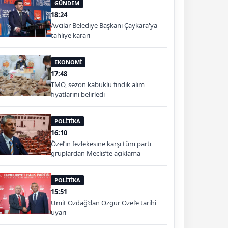
GÜNDEM
18:24
Avcılar Belediye Başkanı Çaykara'ya
tahliye kararı
EKONOMİ
17:48
TMO, sezon kabuklu fındık alım
fiyatlarını belirledi
POLİTİKA
16:10
Özel’in fezlekesine karşı tüm parti
gruplardan Meclis’te açıklama
POLİTİKA
15:51
Ümit Özdağ’dan Özgür Özel’e tarihi
uyarı