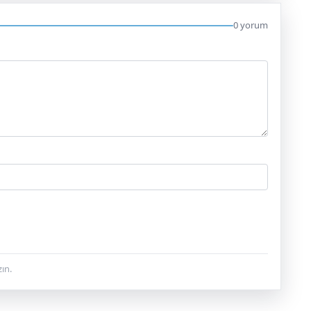
0 yorum
ın.