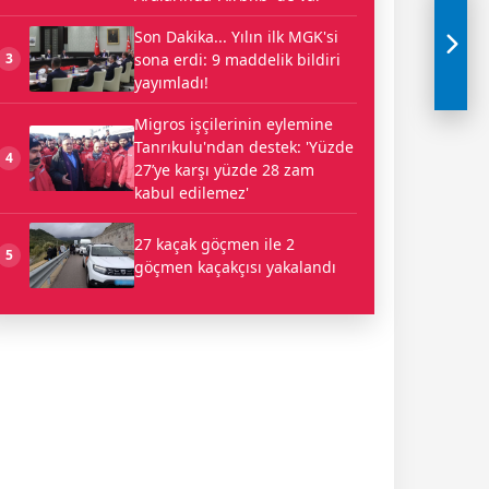
Son Dakika... Yılın ilk MGK'si
sona erdi: 9 maddelik bildiri
3
yayımladı!
Migros işçilerinin eylemine
Tanrıkulu'ndan destek: 'Yüzde
4
27’ye karşı yüzde 28 zam
kabul edilemez'
27 kaçak göçmen ile 2
5
göçmen kaçakçısı yakalandı