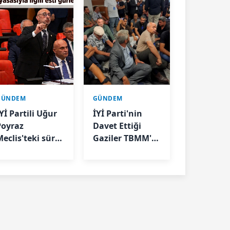
GÜNDEM
GÜNDEM
Yİ Partili Uğur
İYİ Parti'nin
Poyraz
Davet Ettiği
Meclis'teki süreç
Gaziler TBMM'ye
asasıyla ilgili
Girişte
sti gürledi
Engellendi: