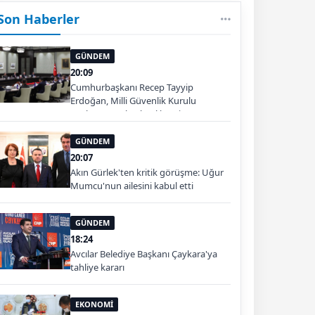
Son Haberler
GÜNDEM
20:09
Cumhurbaşkanı Recep Tayyip
Erdoğan, Milli Güvenlik Kurulu
Toplantısı'na başkanlık etti.
GÜNDEM
20:07
Akın Gürlek'ten kritik görüşme: Uğur
Mumcu'nun ailesini kabul etti
GÜNDEM
18:24
Avcılar Belediye Başkanı Çaykara'ya
tahliye kararı
EKONOMİ