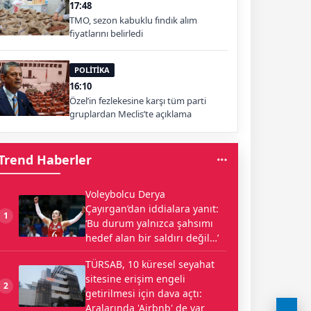
17:48
TMO, sezon kabuklu fındık alım
fiyatlarını belirledi
POLİTİKA
16:10
Özel’in fezlekesine karşı tüm parti
gruplardan Meclis’te açıklama
Trend Haberler
Voleybolcu Derya
Çayırgan’dan iddialara yanıt:
1
‘Bu durum yalnızca şahsımı
hedef alan bir saldırı değil…’
TÜRSAB, 10 küresel seyahat
sitesine erişim engeli
2
getirilmesi için dava açtı:
Aralarında 'Airbnb' de var