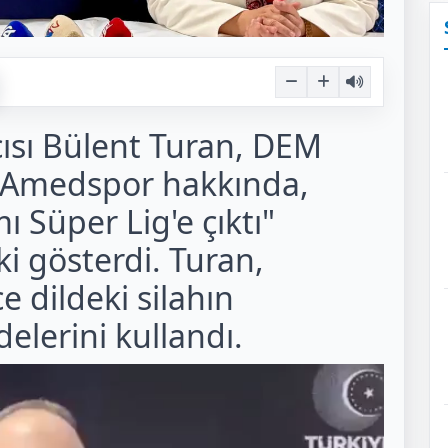
cısı Bülent Turan, DEM
n Amedspor hakkında,
ı Süper Lig'e çıktı"
ki gösterdi. Turan,
 dildeki silahın
delerini kullandı.