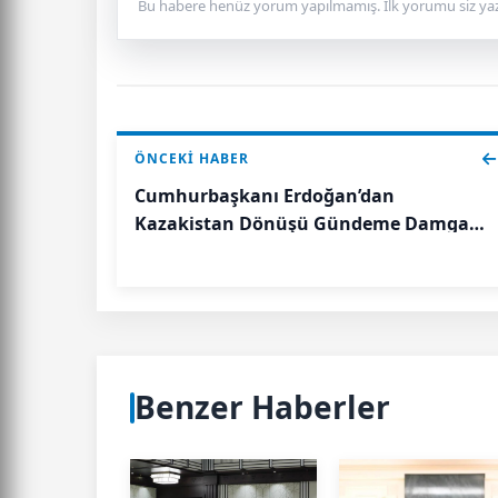
Bu habere henüz yorum yapılmamış. İlk yorumu siz yaz
ÖNCEKI HABER
Cumhurbaşkanı Erdoğan’dan
Kazakistan Dönüşü Gündeme Damga
Vuran Açıklamalar
Benzer Haberler