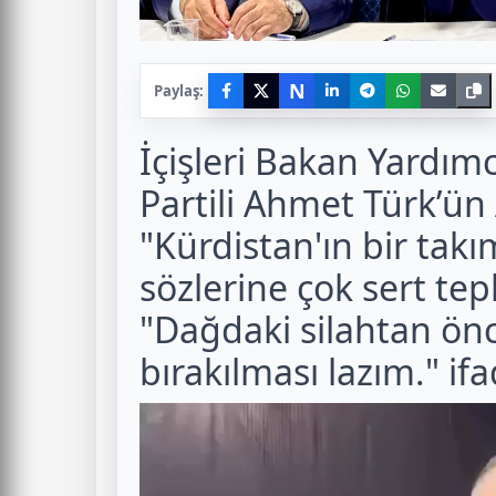
N
Paylaş:
İçişleri Bakan Yardım
Partili Ahmet Türk’ü
"Kürdistan'ın bir takım
sözlerine çok sert tep
"Dağdaki silahtan önce
bırakılması lazım." ifa