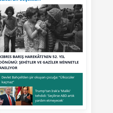
KIBRIS BARIŞ HAREKÂTI’NIN 52. YIL
DÖNÜMÜ: ŞEHİTLER VE GAZİLER MİNNETLE
ANILIYOR
Devlet Bahçeli’den şiir okuyan çocuğa: “Ülkücüler
kaçmaz”
Trump'tan Irak'a 'Maliki'
tehdidi: 'Seçilirse ABD artık
yardım etmeyecek'