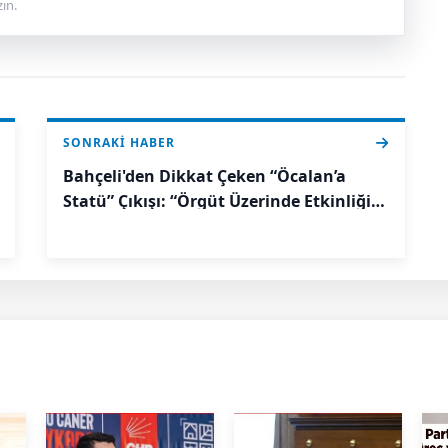
ın.
SONRAKI HABER
Bahçeli'den Dikkat Çeken “Öcalan’a
Statü” Çıkışı: “Örgüt Üzerinde Etkinliğini
Sürdürebileceği Yapı İnşa Edilmeli”