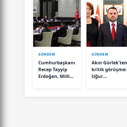
GÜNDEM
GÜNDEM
Cumhurbaşkanı
Akın Gürlek'te
Recep Tayyip
kritik görüşme:
Erdoğan, Milli
Uğur
Güvenlik Kurulu
Mumcu'nun
Toplantısı'na
ailesini kabul
başkanlık etti.
etti