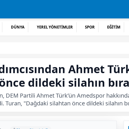
DÜNYA
YEREL YÖNETİMLER
SPOR
EĞİTİM
rdımcısından Ahmet Türk’
önce dildeki silahın bır
an, DEM Partili Ahmet Türk’ün Amedspor hakkında,
di. Turan, "Dağdaki silahtan önce dildeki silahın bı