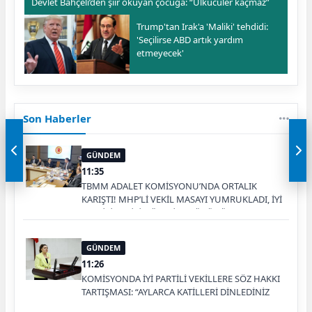
Devlet Bahçeli’den şiir okuyan çocuğa: “Ülkücüler kaçmaz”
Trump'tan Irak'a 'Maliki' tehdidi:
'Seçilirse ABD artık yardım
etmeyecek'
Son Haberler
GÜNDEM
11:35
TBMM ADALET KOMİSYONU’NDA ORTALIK
KARIŞTI! MHP’Lİ VEKİL MASAYI YUMRUKLADI, İYİ
PARTİLİ VEKİLİN ÜZERİNE YÜRÜDÜ
GÜNDEM
11:26
KOMİSYONDA İYİ PARTİLİ VEKİLLERE SÖZ HAKKI
TARTIŞMASI: “AYLARCA KATİLLERİ DİNLEDİNİZ
YA!”