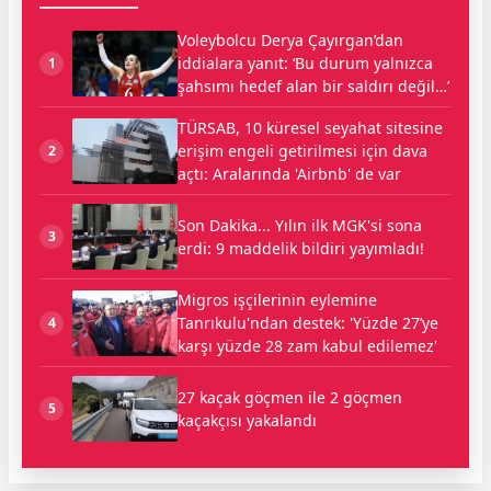
Voleybolcu Derya Çayırgan’dan
iddialara yanıt: ‘Bu durum yalnızca
1
şahsımı hedef alan bir saldırı değil…’
TÜRSAB, 10 küresel seyahat sitesine
erişim engeli getirilmesi için dava
2
açtı: Aralarında 'Airbnb' de var
Son Dakika... Yılın ilk MGK'si sona
3
erdi: 9 maddelik bildiri yayımladı!
Migros işçilerinin eylemine
Tanrıkulu'ndan destek: 'Yüzde 27’ye
4
karşı yüzde 28 zam kabul edilemez'
27 kaçak göçmen ile 2 göçmen
5
kaçakçısı yakalandı