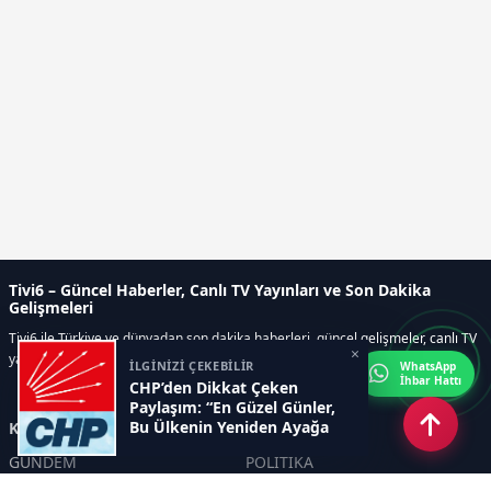
Tivi6 – Güncel Haberler, Canlı TV Yayınları ve Son Dakika
Gelişmeleri
Tivi6 ile Türkiye ve dünyadan son dakika haberleri, güncel gelişmeler, canlı TV
×
yayınları, ekonomi, spor, magazin ve daha fazlası tek adreste.
İLGİNİZİ ÇEKEBİLİR
WhatsApp
İhbar Hattı
CHP’den Dikkat Çeken
Paylaşım: “En Güzel Günler,
Bu Ülkenin Yeniden Ayağa
Kategoriler
Kalktığı Gün Başlayacak”
GÜNDEM
POLİTİKA