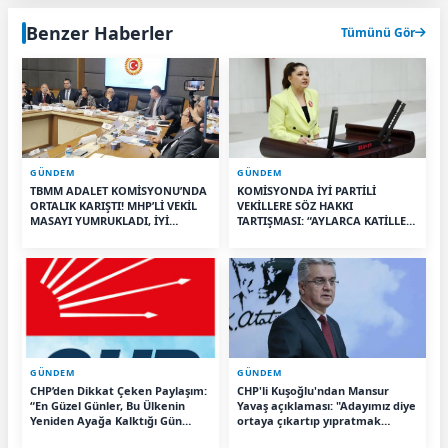
Benzer Haberler
Tümünü Gör
GÜNDEM
GÜNDEM
TBMM ADALET KOMİSYONU’NDA
KOMİSYONDA İYİ PARTİLİ
ORTALIK KARIŞTI! MHP’Lİ VEKİL
VEKİLLERE SÖZ HAKKI
MASAYI YUMRUKLADI, İYİ
TARTIŞMASI: “AYLARCA KATİLLERİ
PARTİLİ VEKİLİN ÜZERİNE
DİNLEDİNİZ YA!”
YÜRÜDÜ
GÜNDEM
GÜNDEM
CHP’den Dikkat Çeken Paylaşım:
CHP'li Kuşoğlu'ndan Mansur
“En Güzel Günler, Bu Ülkenin
Yavaş açıklaması: "Adayımız diye
Yeniden Ayağa Kalktığı Gün
ortaya çıkartıp yıpratmak
Başlayacak”
istemiyoruz, halkın teveccühü