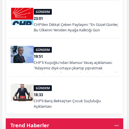
GÜNDEM
23:01
CHP’den Dikkat Çeken Paylaşım: “En Güzel Günler,
Bu Ülkenin Yeniden Ayağa Kalktığı Gün
Başlayacak”
GÜNDEM
19:51
CHP'li Kuşoğlu'ndan Mansur Yavaş açıklaması:
"Adayımız diye ortaya çıkartıp yıpratmak
istemiyoruz, halkın teveccühü devam ederse tabii
ki olur"
GÜNDEM
18:33
CHP’li Barış Bektaş’tan Çocuk Suçluluğu
Açıklaması
Trend Haberler