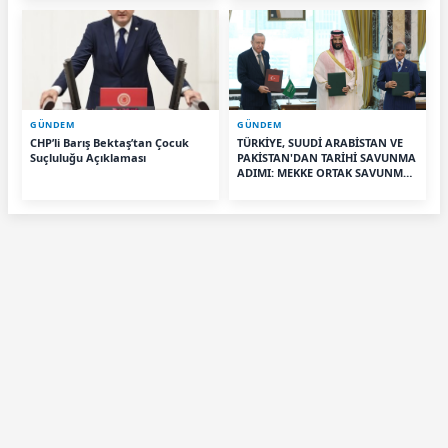
devam ederse tabii ki olur"
GÜNDEM
GÜNDEM
CHP’li Barış Bektaş’tan Çocuk
TÜRKİYE, SUUDİ ARABİSTAN VE
Suçluluğu Açıklaması
PAKİSTAN'DAN TARİHİ SAVUNMA
ADIMI: MEKKE ORTAK SAVUNMA
ANLAŞMASI İMZALANDI