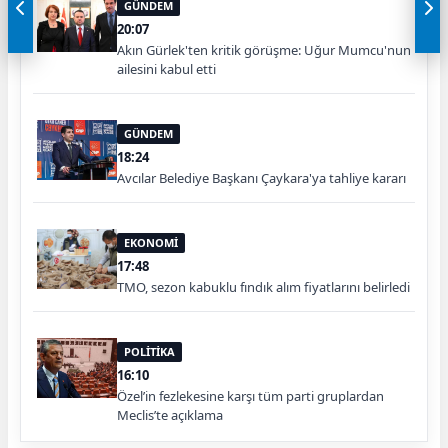
GÜNDEM
20:07
Akın Gürlek'ten kritik görüşme: Uğur Mumcu'nun
ailesini kabul etti
GÜNDEM
18:24
Avcılar Belediye Başkanı Çaykara'ya tahliye kararı
EKONOMİ
17:48
TMO, sezon kabuklu fındık alım fiyatlarını belirledi
POLİTİKA
16:10
Özel’in fezlekesine karşı tüm parti gruplardan
Meclis’te açıklama