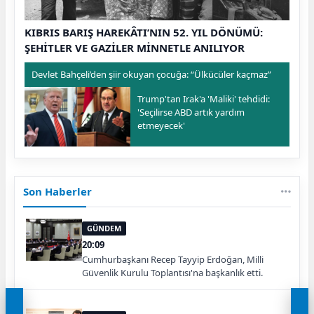
KIBRIS BARIŞ HAREKÂTI’NIN 52. YIL DÖNÜMÜ:
ŞEHİTLER VE GAZİLER MİNNETLE ANILIYOR
Devlet Bahçeli’den şiir okuyan çocuğa: “Ülkücüler kaçmaz”
Trump'tan Irak'a 'Maliki' tehdidi:
'Seçilirse ABD artık yardım
etmeyecek'
Son Haberler
GÜNDEM
20:09
Cumhurbaşkanı Recep Tayyip Erdoğan, Milli
Güvenlik Kurulu Toplantısı'na başkanlık etti.