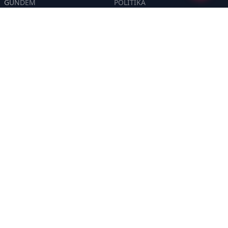
GÜNDEM
POLİTİKA
ASAYİŞ
EKONOMİ
DÜNYA
YAZARLAR
YEREL YÖNETİMLER
Yavuz Selim Demirağ
SPOR
Hakan SÖNMEZ
EĞİTİM
PROF DR İPEK ÖZKAL SAYAN
SAĞLIK
YAŞAM
İNSAN
TEKNOLOJİ
MAGAZİN
DİĞER
YAZARLAR
Sayfalar
CANLI YAYIN
GİZLİLİK POLİTİKASI
HAKKIMIZDA
KÜNYE
ÇEREZ POLİTİKASI
İletişim