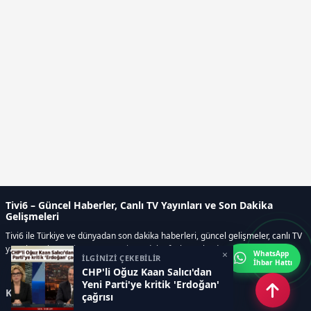
Tivi6 – Güncel Haberler, Canlı TV Yayınları ve Son Dakika
Gelişmeleri
Tivi6 ile Türkiye ve dünyadan son dakika haberleri, güncel gelişmeler, canlı TV
yayınları, ekonomi, spor, magazin ve daha fazlası tek adreste.
×
WhatsApp
İLGİNİZİ ÇEKEBİLİR
İhbar Hattı
CHP'li Oğuz Kaan Salıcı'dan
Yeni Parti'ye kritik 'Erdoğan'
Kategoriler
çağrısı