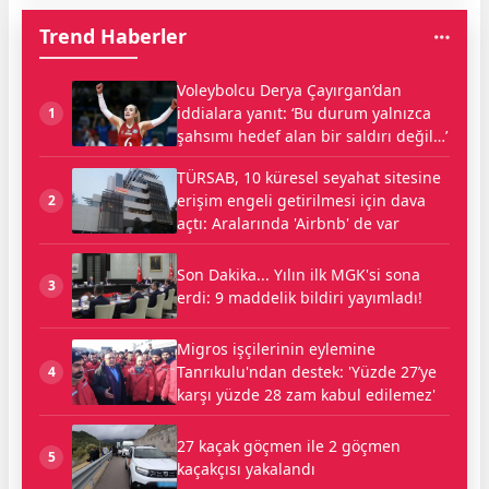
Trend Haberler
Voleybolcu Derya Çayırgan’dan
iddialara yanıt: ‘Bu durum yalnızca
1
şahsımı hedef alan bir saldırı değil…’
TÜRSAB, 10 küresel seyahat sitesine
erişim engeli getirilmesi için dava
2
açtı: Aralarında 'Airbnb' de var
Son Dakika... Yılın ilk MGK'si sona
3
erdi: 9 maddelik bildiri yayımladı!
Migros işçilerinin eylemine
Tanrıkulu'ndan destek: 'Yüzde 27’ye
4
karşı yüzde 28 zam kabul edilemez'
27 kaçak göçmen ile 2 göçmen
5
kaçakçısı yakalandı