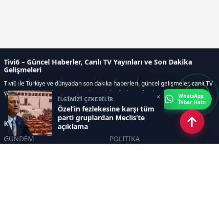
Tivi6 – Güncel Haberler, Canlı TV Yayınları ve Son Dakika
Gelişmeleri
Tivi6 ile Türkiye ve dünyadan son dakika haberleri, güncel gelişmeler, canlı TV
yayınları, ekonomi, spor, magazin ve daha fazlası tek adreste.
×
WhatsApp
İLGİNİZİ ÇEKEBİLİR
İhbar Hattı
Özel’in fezlekesine karşı tüm
parti gruplardan Meclis’te
Kategoriler
açıklama
GÜNDEM
POLİTİKA
ASAYİŞ
EKONOMİ
DÜNYA
YAZARLAR
YEREL YÖNETİMLER
Yavuz Selim Demirağ
SPOR
Hakan SÖNMEZ
EĞİTİM
PROF DR İPEK ÖZKAL SAYAN