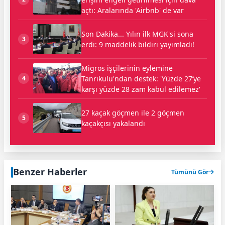
açtı: Aralarında 'Airbnb' de var
Son Dakika... Yılın ilk MGK'si sona
3
erdi: 9 maddelik bildiri yayımladı!
Migros işçilerinin eylemine
Tanrıkulu'ndan destek: 'Yüzde 27’ye
4
karşı yüzde 28 zam kabul edilemez'
27 kaçak göçmen ile 2 göçmen
5
kaçakçısı yakalandı
Benzer Haberler
Tümünü Gör