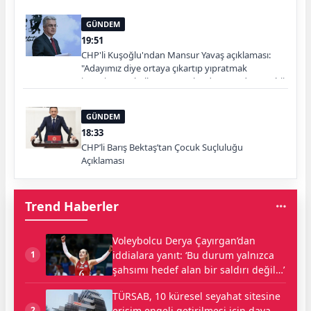
GÜNDEM
19:51
CHP'li Kuşoğlu'ndan Mansur Yavaş açıklaması:
"Adayımız diye ortaya çıkartıp yıpratmak
istemiyoruz, halkın teveccühü devam ederse tabii
ki olur"
GÜNDEM
18:33
CHP’li Barış Bektaş’tan Çocuk Suçluluğu
Açıklaması
Trend Haberler
Voleybolcu Derya Çayırgan’dan
iddialara yanıt: ‘Bu durum yalnızca
1
şahsımı hedef alan bir saldırı değil…’
TÜRSAB, 10 küresel seyahat sitesine
erişim engeli getirilmesi için dava
2