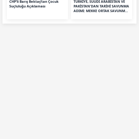
CHP’li Barış Bektaş’tan Çocuk
TÜRKİYE, SUUDİ ARABİSTAN VE
Suçluluğu Açıklaması
PAKİSTAN'DAN TARİHİ SAVUNMA
ADIMI: MEKKE ORTAK SAVUNMA
ANLAŞMASI İMZALANDI