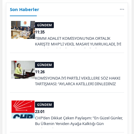
Son Haberler
GÜNDEM
11:35
TBMM ADALET KOMİSYONU’NDA ORTALIK
KARIŞTI! MHP’Lİ VEKİL MASAYI YUMRUKLADI, İYİ
PARTİLİ VEKİLİN ÜZERİNE YÜRÜDÜ
GÜNDEM
11:26
KOMİSYONDA İYİ PARTİLİ VEKİLLERE SÖZ HAKKI
TARTIŞMASI: “AYLARCA KATİLLERİ DİNLEDİNİZ
YA!”
GÜNDEM
23:01
CHP’den Dikkat Çeken Paylaşım: “En Güzel Günler,
Bu Ülkenin Yeniden Ayağa Kalktığı Gün
Başlayacak”