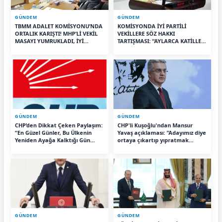
GÜNDEM
GÜNDEM
TBMM ADALET KOMİSYONU’NDA
KOMİSYONDA İYİ PARTİLİ
ORTALIK KARIŞTI! MHP’Lİ VEKİL
VEKİLLERE SÖZ HAKKI
MASAYI YUMRUKLADI, İYİ
TARTIŞMASI: “AYLARCA KATİLLERİ
PARTİLİ VEKİLİN ÜZERİNE
DİNLEDİNİZ YA!”
YÜRÜDÜ
GÜNDEM
GÜNDEM
CHP’den Dikkat Çeken Paylaşım:
CHP'li Kuşoğlu'ndan Mansur
“En Güzel Günler, Bu Ülkenin
Yavaş açıklaması: "Adayımız diye
Yeniden Ayağa Kalktığı Gün
ortaya çıkartıp yıpratmak
Başlayacak”
istemiyoruz, halkın teveccühü
devam ederse tabii ki olur"
GÜNDEM
GÜNDEM