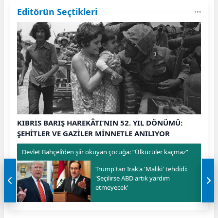
Editörün Seçtikleri
KIBRIS BARIŞ HAREKÂTI’NIN 52. YIL DÖNÜMÜ:
ŞEHİTLER VE GAZİLER MİNNETLE ANILIYOR
Devlet Bahçeli’den şiir okuyan çocuğa: “Ülkücüler kaçmaz”
Trump'tan Irak'a 'Maliki' tehdidi:
'Seçilirse ABD artık yardım
etmeyecek'