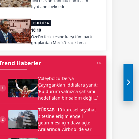
TMO, sezon kabuklu fındık alım
fiyatlarını belirledi
POLİTİKA
16:10
Özel’in fezlekesine karşı tüm parti
gruplardan Meclis’te açıklama
Trend Haberler
Voleybolcu Derya
Çayırgan’dan iddialara yanıt:
1
‘Bu durum yalnızca şahsımı
hedef alan bir saldırı değil…’
TÜRSAB, 10 küresel seyahat
sitesine erişim engeli
2
getirilmesi için dava açtı:
Aralarında 'Airbnb' de var