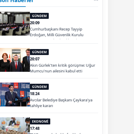
GÜNDEM
20:09
Cumhurbaşkanı Recep Tayyip
Erdoğan, Milli Güvenlik Kurulu
Toplantısı'na başkanlık etti.
GÜNDEM
20:07
Akın Gürlek'ten kritik görüşme: Uğur
Mumcu'nun ailesini kabul etti
GÜNDEM
18:24
Avcılar Belediye Başkanı Çaykara'ya
tahliye kararı
EKONOMİ
17:48