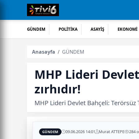
GÜNDEM
POLİTİKA
ASAYİŞ
EKONOMİ
Anasayfa
GÜNDEM
MHP Lideri Devlet 
zırhıdır!
MHP Lideri Devlet Bahçeli: Terörsüz Tü
09.06.2026 14:01
Murat ATTEPE
284 
GÜNDEM