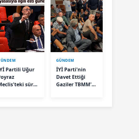
GÜNDEM
GÜNDEM
Yİ Partili Uğur
İYİ Parti'nin
Poyraz
Davet Ettiği
Meclis'teki süreç
Gaziler TBMM'ye
asasıyla ilgili
Girişte
sti gürledi
Engellendi: