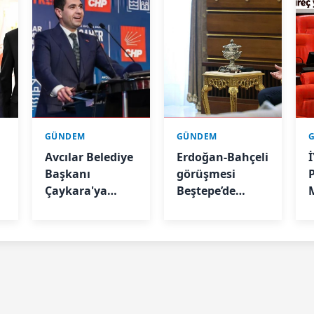
GÜNDEM
GÜNDEM
n
Avcılar Belediye
Erdoğan-Bahçeli
İ
Başkanı
görüşmesi
Çaykara'ya
Beştepe’de
tahliye kararı
başladı
y
e