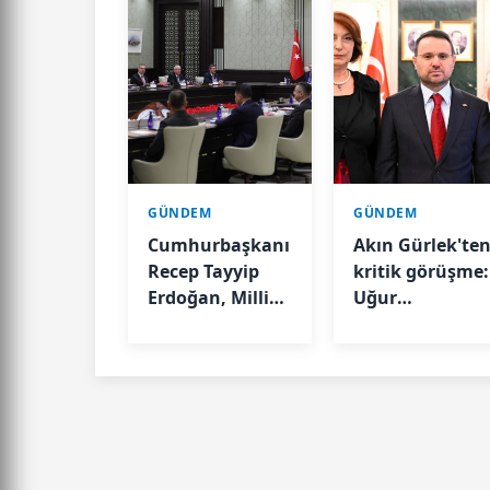
GÜNDEM
GÜNDEM
Cumhurbaşkanı
Akın Gürlek'te
Recep Tayyip
kritik görüşme:
Erdoğan, Milli
Uğur
Güvenlik Kurulu
Mumcu'nun
Toplantısı'na
ailesini kabul
başkanlık etti.
etti