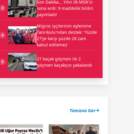
Son Dakika... Yılın ilk MGK'si
sona erdi: 9 maddelik bildiri
3
yayımladı!
Migros işçilerinin eylemine
Tanrıkulu'ndan destek: 'Yüzde
4
27’ye karşı yüzde 28 zam
kabul edilemez'
27 kaçak göçmen ile 2
5
göçmen kaçakçısı yakalandı
Tümünü Gör