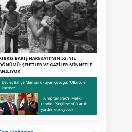
KIBRIS BARIŞ HAREKÂTI’NIN 52. YIL
DÖNÜMÜ: ŞEHİTLER VE GAZİLER MİNNETLE
ANILIYOR
Devlet Bahçeli’den şiir okuyan çocuğa: “Ülkücüler
kaçmaz”
Trump'tan Irak'a 'Maliki'
tehdidi: 'Seçilirse ABD artık
yardım etmeyecek'
Son Haberler