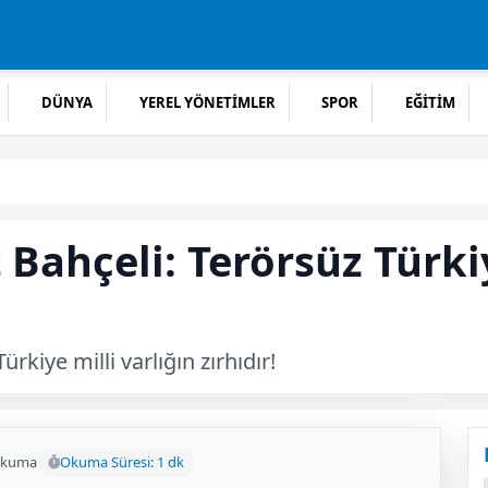
DÜNYA
YEREL YÖNETİMLER
SPOR
EĞİTİM
Bahçeli: Terörsüz Türkiy
rkiye milli varlığın zırhıdır!
okuma
Okuma Süresi: 1 dk