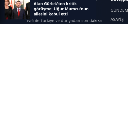
Akın Gürlek'ten kritik
Yayınları ve Son Dakika
görüşme: Uğur Mumcu'nun
Gelişmeleri
GÜNDE
ailesini kabul etti
ASAYİŞ
Tivi6 ile Türkiye ve dünyadan son dakika
haberleri, güncel gelişmeler, canlı TV
DÜNYA
yayınları, ekonomi, spor, magazin ve
YEREL Y
daha fazlası tek adreste.
SPOR
EĞİTİM
SAĞLIK
İNSAN
MAGAZİ
YAZARLA