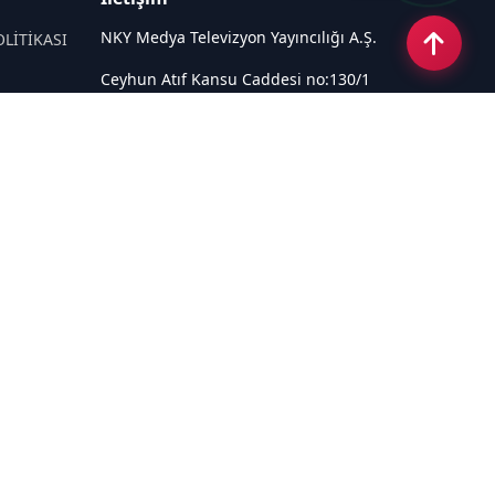
NKY Medya Televizyon Yayıncılığı A.Ş.
OLİTİKASI
Ceyhun Atıf Kansu Caddesi no:130/1
Çankaya ANKARA
Email:
info@tivi6.com.tr
Tel:
+90 530 440 82 91
Sosyal Medya