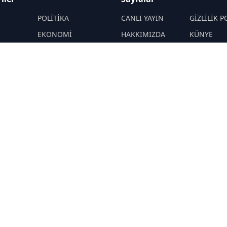
M
POLİTİKA
CANLI YAYIN
GİZLİLİK P
EKONOMİ
HAKKIMIZDA
KÜNYE
YAZARLAR
ÇEREZ POLİTİKASI
İletişim
ÖNETİMLER
Yavuz Selim
RSS
Sitemap
Demirağ
Hakan SÖNMEZ
PROF DR İPEK
ÖZKAL SAYAN
YAŞAM
TEKNOLOJİ
N
DİĞER
R