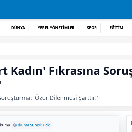
DÜNYA
YEREL YÖNETİMLER
SPOR
EĞİTİM
t Kadın' Fıkrasına Soru
'
Soruşturma: 'Özür Dilenmesi Şarttır!'
okuma
Okuma Süresi: 1 dk