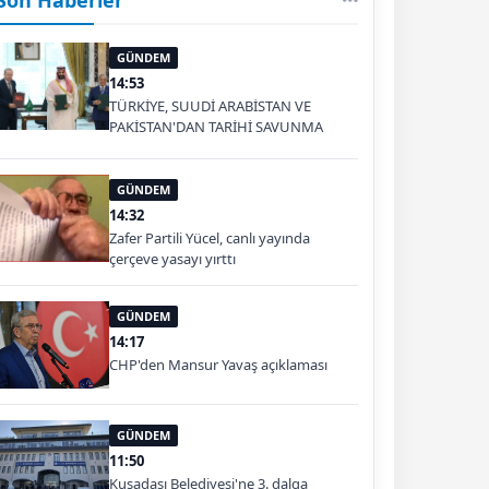
GÜNDEM
14:53
TÜRKİYE, SUUDİ ARABİSTAN VE
PAKİSTAN'DAN TARİHİ SAVUNMA
ADIMI: MEKKE ORTAK SAVUNMA
ANLAŞMASI İMZALANDI
GÜNDEM
14:32
Zafer Partili Yücel, canlı yayında
çerçeve yasayı yırttı
GÜNDEM
14:17
CHP'den Mansur Yavaş açıklaması
GÜNDEM
11:50
Kuşadası Belediyesi'ne 3. dalga