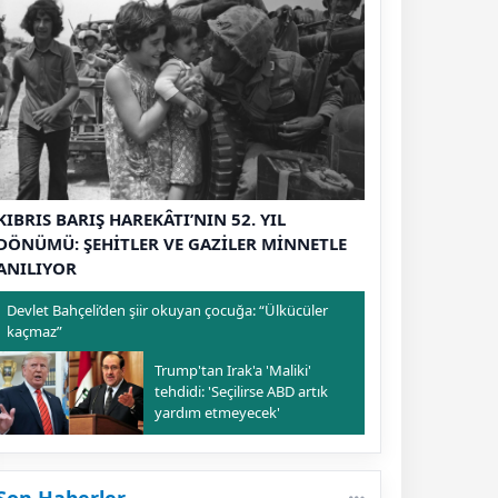
KIBRIS BARIŞ HAREKÂTI’NIN 52. YIL
DÖNÜMÜ: ŞEHİTLER VE GAZİLER MİNNETLE
ANILIYOR
Devlet Bahçeli’den şiir okuyan çocuğa: “Ülkücüler
kaçmaz”
Trump'tan Irak'a 'Maliki'
tehdidi: 'Seçilirse ABD artık
yardım etmeyecek'
Son Haberler