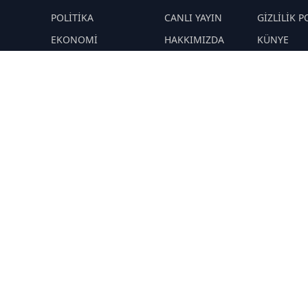
M
POLİTİKA
CANLI YAYIN
GİZLİLİK P
EKONOMİ
HAKKIMIZDA
KÜNYE
YAZARLAR
ÇEREZ POLİTİKASI
İletişim
ÖNETİMLER
Yavuz Selim
RSS
Sitemap
Demirağ
Hakan SÖNMEZ
PROF DR İPEK
ÖZKAL SAYAN
YAŞAM
TEKNOLOJİ
N
DİĞER
R