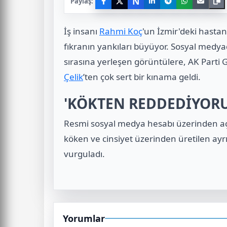
N
Paylaş:
İş insanı
Rahmi Koç
'un İzmir'deki hastane
fıkranın yankıları büyüyor. Sosyal medy
sırasına yerleşen görüntülere, AK Parti 
Çelik
’ten çok sert bir kınama geldi.
'KÖKTEN REDDEDİYORU
Resmi sosyal medya hesabı üzerinden aç
köken ve cinsiyet üzerinden üretilen ayr
vurguladı.
Yorumlar