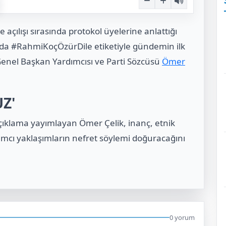
 açılışı sırasında protokol üyelerine anlattığı
ada #RahmiKoçÖzürDile etiketiyle gündemin ilk
Genel Başkan Yardımcısı ve Parti Sözcüsü
Ömer
Z'
ıklama yayımlayan Ömer Çelik, inanç, etnik
ımcı yaklaşımların nefret söylemi doğuracağını
0 yorum