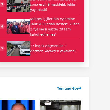
sona erdi: 9 maddelik bildiri
3
yayımladı!
Migros işçilerinin eylemine
Tanrıkulu'ndan destek: 'Yüzde
4
27’ye karşı yüzde 28 zam
kabul edilemez'
27 kaçak göçmen ile 2
5
göçmen kaçakçısı yakalandı
Tümünü Gör