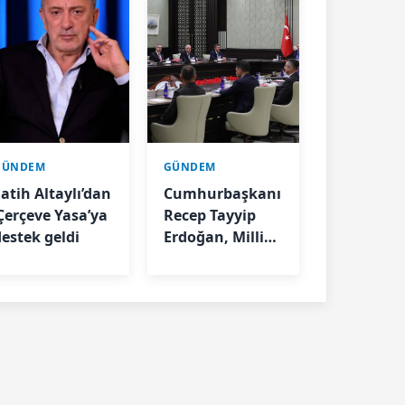
GÜNDEM
GÜNDEM
Fatih Altaylı’dan
Cumhurbaşkanı
‘Çerçeve Yasa’ya
Recep Tayyip
destek geldi
Erdoğan, Milli
Güvenlik Kurulu
Toplantısı'na
başkanlık etti.