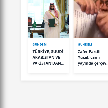
GÜNDEM
GÜNDEM
TÜRKİYE, SUUDİ
Zafer Partili
ARABİSTAN VE
Yücel, canlı
PAKİSTAN'DAN
yayında çerçev
TARİHİ
yasayı yırttı
SAVUNMA
ADIMI: MEKKE
ORTAK
SAVUNMA
ANLAŞMASI
İMZALANDI