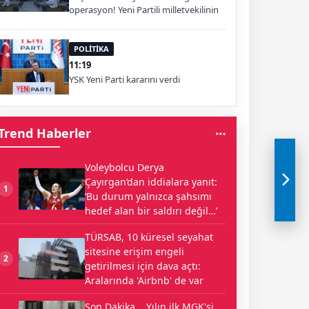
operasyon! Yeni Partili milletvekilinin
kızı ve damadı da aralarında
POLİTİKA
11:19
YSK Yeni Parti kararını verdi
Trend Haberler
Voleybolcu Derya
Çayırgan’dan iddialara yanıt:
1
‘Bu durum yalnızca şahsımı
hedef alan bir saldırı değil…’
TÜRSAB, 10 küresel seyahat
sitesine erişim engeli
2
getirilmesi için dava açtı:
Aralarında 'Airbnb' de var
Son Dakika... Yılın ilk MGK'si