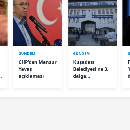
GÜNDEM
GÜNDEM
CHP'den Mansur
Kuşadası
Yavaş
Belediyesi'ne 3.
e
açıklaması
dalga
operasyon! Yeni
Partili
milletvekilinin
kızı ve damadı
da aralarında