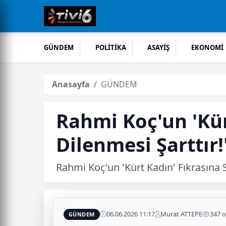
GÜNDEM
POLİTİKA
ASAYİŞ
EKONOMİ
Anasayfa
GÜNDEM
Rahmi Koç'un 'Kür
Dilenmesi Şarttır!
Rahmi Koç'un 'Kürt Kadın' Fıkrasına 
06.06.2026 11:17
Murat ATTEPE
347 
GÜNDEM