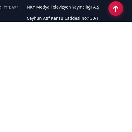
NKY Medya Televizyon Yayıncılığı A.Ş.
OLİTİKASI
Ceyhun Atıf Kansu Caddesi no:130/1
Çankaya ANKARA
Email:
info@tivi6.com.tr
Tel:
+90 530 440 82 91
Sosyal Medya