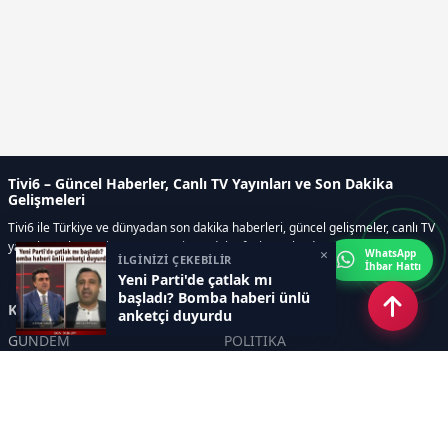
Tivi6 – Güncel Haberler, Canlı TV Yayınları ve Son Dakika
Gelişmeleri
Tivi6 ile Türkiye ve dünyadan son dakika haberleri, güncel gelişmeler, canlı TV
yayınları, ekonomi, spor, magazin ve daha fazlası tek adreste.
×
WhatsApp
İLGİNİZİ ÇEKEBİLİR
İhbar Hattı
Yeni Parti'de çatlak mı
başladı? Bomba haberi ünlü
Kategoriler
anketçi duyurdu
GÜNDEM
POLİTİKA
ASAYİŞ
EKONOMİ
DÜNYA
YAZARLAR
YEREL YÖNETİMLER
Yavuz Selim Demirağ