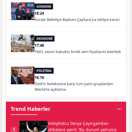
GÜNDEM
18:24
Avcılar Belediye Başkanı Çaykara'ya tahliye kararı
EKONOMİ
17:48
TMO, sezon kabuklu fındık alım fiyatlarını belirledi
POLİTİKA
16:10
Özel’in fezlekesine karşı tüm parti gruplardan
Meclis’te açıklama
Trend Haberler
Voleybolcu Derya Çayırgan’dan
iddialara yanıt: ‘Bu durum yalnızca
1