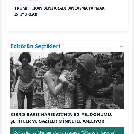
TRUMP: "İRAN BENİ ARADI, ANLAŞMA YAPMAK
İSTİYORLAR"
Editörün Seçtikleri
KIBRIS BARIŞ HAREKÂTI’NIN 52. YIL DÖNÜMÜ:
ŞEHİTLER VE GAZİLER MİNNETLE ANILIYOR
Devlet Bahçeli’den şiir okuyan çocuğa: “Ülkücüler kaçmaz”