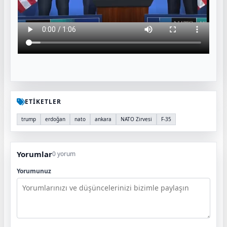
ETİKETLER
trump
erdoğan
nato
ankara
NATO Zirvesi
F-35
Yorumlar
0 yorum
Yorumunuz