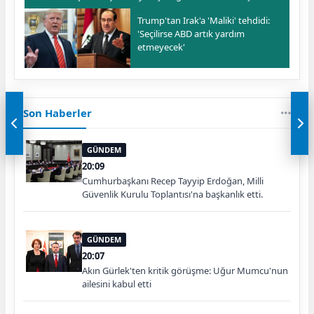
Trump'tan Irak'a 'Maliki' tehdidi:
'Seçilirse ABD artık yardım
etmeyecek'
Son Haberler
GÜNDEM
20:09
Cumhurbaşkanı Recep Tayyip Erdoğan, Milli
Güvenlik Kurulu Toplantısı'na başkanlık etti.
GÜNDEM
20:07
Akın Gürlek'ten kritik görüşme: Uğur Mumcu'nun
ailesini kabul etti