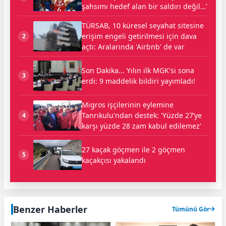
şahsımı hedef alan bir saldırı değil…’
TÜRSAB, 10 küresel seyahat sitesine
erişim engeli getirilmesi için dava
2
açtı: Aralarında 'Airbnb' de var
Son Dakika... Yılın ilk MGK'si sona
3
erdi: 9 maddelik bildiri yayımladı!
Migros işçilerinin eylemine
Tanrıkulu'ndan destek: 'Yüzde 27’ye
4
karşı yüzde 28 zam kabul edilemez'
27 kaçak göçmen ile 2 göçmen
5
kaçakçısı yakalandı
Benzer Haberler
Tümünü Gör