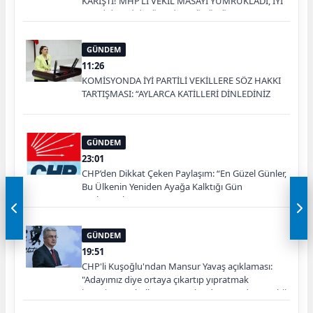
KARIŞTI! MHP’Lİ VEKİL MASAYI YUMRUKLADI, İYİ
PARTİLİ VEKİLİN ÜZERİNE YÜRÜDÜ
GÜNDEM
11:26
KOMİSYONDA İYİ PARTİLİ VEKİLLERE SÖZ HAKKI
TARTIŞMASI: “AYLARCA KATİLLERİ DİNLEDİNİZ
YA!”
GÜNDEM
23:01
CHP’den Dikkat Çeken Paylaşım: “En Güzel Günler,
Bu Ülkenin Yeniden Ayağa Kalktığı Gün
Başlayacak”
GÜNDEM
19:51
CHP'li Kuşoğlu'ndan Mansur Yavaş açıklaması:
"Adayımız diye ortaya çıkartıp yıpratmak
istemiyoruz, halkın teveccühü devam ederse tabii
ki olur"