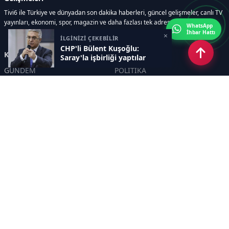
Tivi6 ile Türkiye ve dünyadan son dakika haberleri, güncel gelişmeler, canlı TV
yayınları, ekonomi, spor, magazin ve daha fazlası tek adreste.
WhatsApp
İhbar Hattı
×
İLGİNİZİ ÇEKEBİLİR
CHP'li Bülent Kuşoğlu:
Kategoriler
Saray'la işbirliği yaptılar
GÜNDEM
POLİTİKA
ASAYİŞ
EKONOMİ
DÜNYA
YAZARLAR
YEREL YÖNETİMLER
Yavuz Selim Demirağ
SPOR
Hakan SÖNMEZ
EĞİTİM
PROF DR İPEK ÖZKAL SAYAN
SAĞLIK
YAŞAM
İNSAN
TEKNOLOJİ
MAGAZİN
DİĞER
YAZARLAR