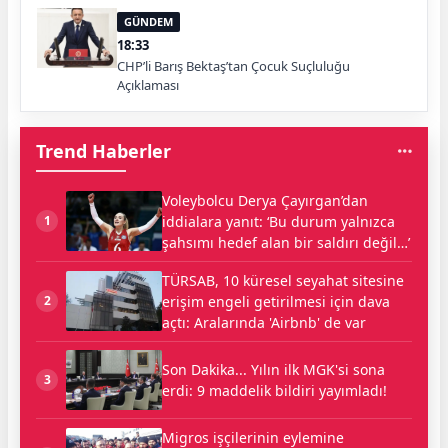
GÜNDEM
18:33
CHP’li Barış Bektaş’tan Çocuk Suçluluğu
Açıklaması
Trend Haberler
Voleybolcu Derya Çayırgan’dan
iddialara yanıt: ‘Bu durum yalnızca
1
şahsımı hedef alan bir saldırı değil…’
TÜRSAB, 10 küresel seyahat sitesine
erişim engeli getirilmesi için dava
2
açtı: Aralarında 'Airbnb' de var
Son Dakika... Yılın ilk MGK'si sona
3
erdi: 9 maddelik bildiri yayımladı!
Migros işçilerinin eylemine