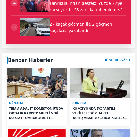
Tanrıkulu'ndan destek: 'Yüzde 27’ye
4
karşı yüzde 28 zam kabul edilemez'
27 kaçak göçmen ile 2 göçmen
5
kaçakçısı yakalandı
Benzer Haberler
Tümünü Gör
GÜNDEM
GÜNDEM
TBMM ADALET KOMİSYONU’NDA
KOMİSYONDA İYİ PARTİLİ
ORTALIK KARIŞTI! MHP’Lİ VEKİL
VEKİLLERE SÖZ HAKKI
MASAYI YUMRUKLADI, İYİ
TARTIŞMASI: “AYLARCA KATİLLERİ
PARTİLİ VEKİLİN ÜZERİNE
DİNLEDİNİZ YA!”
YÜRÜDÜ