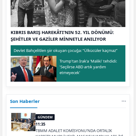
KIBRIS BARIŞ HAREKÂTI’NIN 52. YIL DÖNÜMÜ:
ŞEHİTLER VE GAZİLER MİNNETLE ANILIYOR
Devlet Bahçeli’den şiir okuyan çocuğa: “Ülkücüler kaçmaz”
Trump'tan Irak'a 'Maliki' tehdidi:
'Seçilirse ABD artık yardım
etmeyecek'
Son Haberler
GÜNDEM
11:35
TBMM ADALET KOMİSYONU’NDA ORTALIK