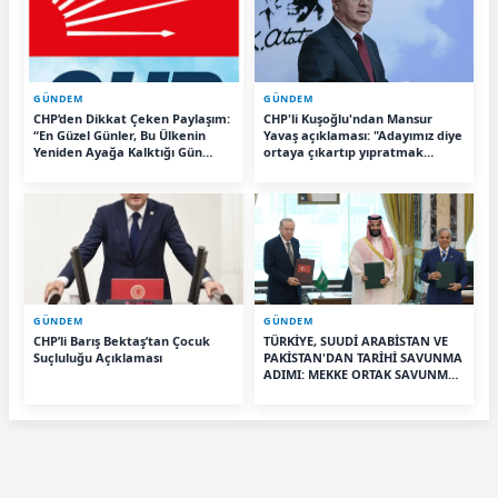
GÜNDEM
GÜNDEM
CHP’den Dikkat Çeken Paylaşım:
CHP'li Kuşoğlu'ndan Mansur
“En Güzel Günler, Bu Ülkenin
Yavaş açıklaması: "Adayımız diye
Yeniden Ayağa Kalktığı Gün
ortaya çıkartıp yıpratmak
Başlayacak”
istemiyoruz, halkın teveccühü
devam ederse tabii ki olur"
GÜNDEM
GÜNDEM
CHP’li Barış Bektaş’tan Çocuk
TÜRKİYE, SUUDİ ARABİSTAN VE
Suçluluğu Açıklaması
PAKİSTAN'DAN TARİHİ SAVUNMA
ADIMI: MEKKE ORTAK SAVUNMA
ANLAŞMASI İMZALANDI