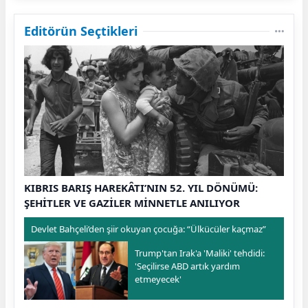
Editörün Seçtikleri
KIBRIS BARIŞ HAREKÂTI’NIN 52. YIL DÖNÜMÜ:
ŞEHİTLER VE GAZİLER MİNNETLE ANILIYOR
Devlet Bahçeli’den şiir okuyan çocuğa: “Ülkücüler kaçmaz”
Trump'tan Irak'a 'Maliki' tehdidi:
'Seçilirse ABD artık yardım
etmeyecek'