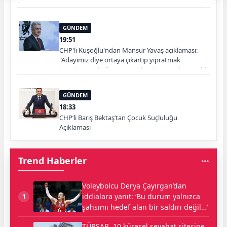
Başlayacak”
GÜNDEM
19:51
CHP'li Kuşoğlu'ndan Mansur Yavaş açıklaması:
"Adayımız diye ortaya çıkartıp yıpratmak
istemiyoruz, halkın teveccühü devam ederse tabii
ki olur"
GÜNDEM
18:33
CHP’li Barış Bektaş’tan Çocuk Suçluluğu
Açıklaması
Trend Haberler
Voleybolcu Derya Çayırgan’dan
iddialara yanıt: ‘Bu durum yalnızca
1
şahsımı hedef alan bir saldırı değil…’
TÜRSAB, 10 küresel seyahat sitesine