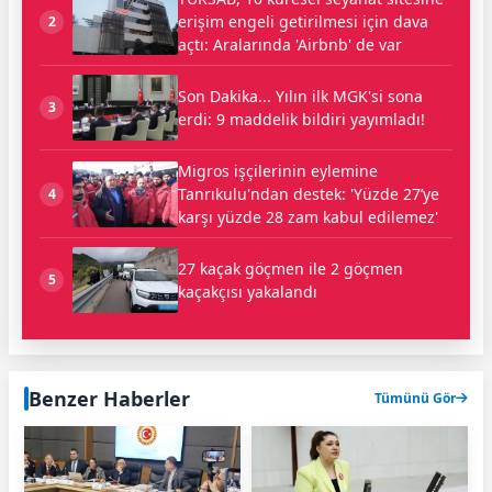
erişim engeli getirilmesi için dava
2
açtı: Aralarında 'Airbnb' de var
Son Dakika... Yılın ilk MGK'si sona
3
erdi: 9 maddelik bildiri yayımladı!
Migros işçilerinin eylemine
Tanrıkulu'ndan destek: 'Yüzde 27’ye
4
karşı yüzde 28 zam kabul edilemez'
27 kaçak göçmen ile 2 göçmen
5
kaçakçısı yakalandı
Benzer Haberler
Tümünü Gör