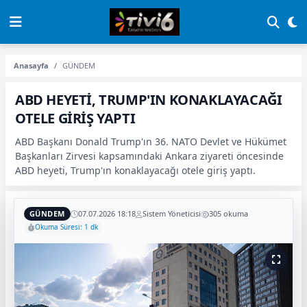
Anasayfa
GÜNDEM
ABD HEYETİ, TRUMP'IN KONAKLAYACAĞI
OTELE GİRİŞ YAPTI
ABD Başkanı Donald Trump'ın 36. NATO Devlet ve Hükümet
Başkanları Zirvesi kapsamındaki Ankara ziyareti öncesinde
ABD heyeti, Trump'ın konaklayacağı otele giriş yaptı.
GÜNDEM
07.07.2026 18:18
Sistem Yöneticisi
305 okuma
Okuma Süresi: 1 dk