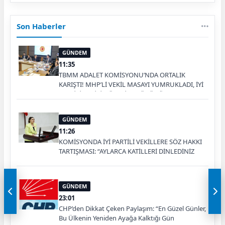
Son Haberler
GÜNDEM
11:35
TBMM ADALET KOMİSYONU’NDA ORTALIK
KARIŞTI! MHP’Lİ VEKİL MASAYI YUMRUKLADI, İYİ
PARTİLİ VEKİLİN ÜZERİNE YÜRÜDÜ
GÜNDEM
11:26
KOMİSYONDA İYİ PARTİLİ VEKİLLERE SÖZ HAKKI
TARTIŞMASI: “AYLARCA KATİLLERİ DİNLEDİNİZ
YA!”
GÜNDEM
23:01
CHP’den Dikkat Çeken Paylaşım: “En Güzel Günler,
Bu Ülkenin Yeniden Ayağa Kalktığı Gün