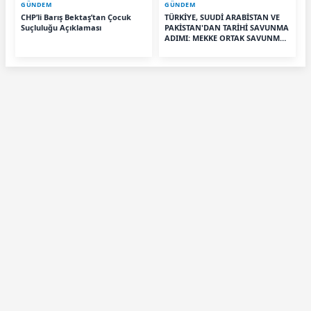
GÜNDEM
GÜNDEM
CHP’li Barış Bektaş’tan Çocuk
TÜRKİYE, SUUDİ ARABİSTAN VE
Suçluluğu Açıklaması
PAKİSTAN'DAN TARİHİ SAVUNMA
ADIMI: MEKKE ORTAK SAVUNMA
ANLAŞMASI İMZALANDI