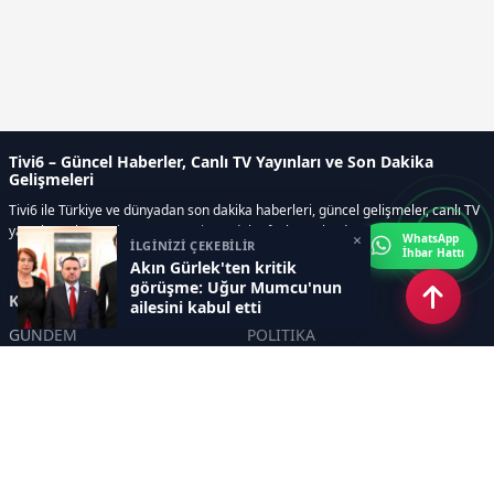
Tivi6 – Güncel Haberler, Canlı TV Yayınları ve Son Dakika
Gelişmeleri
Tivi6 ile Türkiye ve dünyadan son dakika haberleri, güncel gelişmeler, canlı TV
yayınları, ekonomi, spor, magazin ve daha fazlası tek adreste.
×
WhatsApp
İLGİNİZİ ÇEKEBİLİR
İhbar Hattı
Akın Gürlek'ten kritik
görüşme: Uğur Mumcu'nun
Kategoriler
ailesini kabul etti
GÜNDEM
POLİTİKA
ASAYİŞ
EKONOMİ
DÜNYA
YAZARLAR
YEREL YÖNETİMLER
Yavuz Selim Demirağ
SPOR
Hakan SÖNMEZ