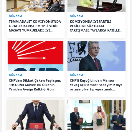
GÜNDEM
GÜNDEM
TBMM ADALET KOMİSYONU’NDA
KOMİSYONDA İYİ PARTİLİ
ORTALIK KARIŞTI! MHP’Lİ VEKİL
VEKİLLERE SÖZ HAKKI
MASAYI YUMRUKLADI, İYİ
TARTIŞMASI: “AYLARCA KATİLLERİ
PARTİLİ VEKİLİN ÜZERİNE
DİNLEDİNİZ YA!”
YÜRÜDÜ
GÜNDEM
GÜNDEM
CHP’den Dikkat Çeken Paylaşım:
CHP'li Kuşoğlu'ndan Mansur
“En Güzel Günler, Bu Ülkenin
Yavaş açıklaması: "Adayımız diye
Yeniden Ayağa Kalktığı Gün
ortaya çıkartıp yıpratmak
Başlayacak”
istemiyoruz, halkın teveccühü
devam ederse tabii ki olur"