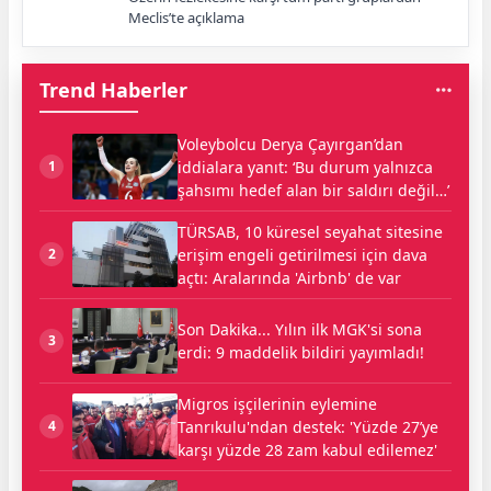
Meclis’te açıklama
Trend Haberler
Voleybolcu Derya Çayırgan’dan
iddialara yanıt: ‘Bu durum yalnızca
1
şahsımı hedef alan bir saldırı değil…’
TÜRSAB, 10 küresel seyahat sitesine
erişim engeli getirilmesi için dava
2
açtı: Aralarında 'Airbnb' de var
Son Dakika... Yılın ilk MGK'si sona
3
erdi: 9 maddelik bildiri yayımladı!
Migros işçilerinin eylemine
Tanrıkulu'ndan destek: 'Yüzde 27’ye
4
karşı yüzde 28 zam kabul edilemez'