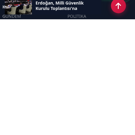
Erdoğan, Milli Güvenlik
Kategoriler
Kurulu Toplantısı'na
başkanlık etti.
GÜNDEM
POLİTİKA
ASAYİŞ
EKONOMİ
DÜNYA
YAZARLAR
YEREL YÖNETİMLER
Yavuz Selim Demirağ
SPOR
Hakan SÖNMEZ
EĞİTİM
PROF DR İPEK ÖZKAL SAYAN
SAĞLIK
YAŞAM
İNSAN
TEKNOLOJİ
MAGAZİN
DİĞER
YAZARLAR
Sayfalar
CANLI YAYIN
GİZLİLİK POLİTİKASI