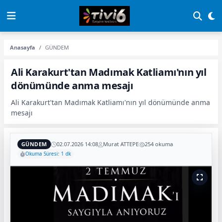
Anasayfa
GÜNDEM
Ali Karakurt'tan Madımak Katliamı'nın yıl
dönümünde anma mesajı
Ali Karakurt'tan Madımak Katliamı'nın yıl dönümünde anma
mesajı
GÜNDEM
02.07.2026 14:08
Murat ATTEPE
254 okuma
Okuma Süresi: 1 dk