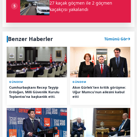
27 kaçak göçmen ile 2 göçmen
5
kaçakçısı yakalandı
Benzer Haberler
Tümünü Gör
GÜNDEM
GÜNDEM
Cumhurbaşkanı Recep Tayyip
Akın Gürlek'ten kritik görüşme:
Erdoğan, Milli Güvenlik Kurulu
Uğur Mumcu'nun ailesini kabul
Toplantısı'na başkanlık etti.
etti