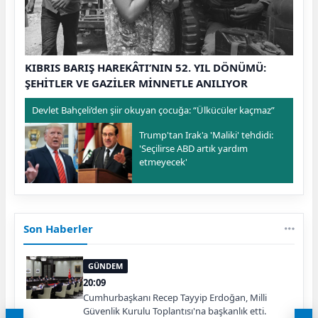
KIBRIS BARIŞ HAREKÂTI’NIN 52. YIL DÖNÜMÜ:
ŞEHİTLER VE GAZİLER MİNNETLE ANILIYOR
Devlet Bahçeli’den şiir okuyan çocuğa: “Ülkücüler kaçmaz”
Trump'tan Irak'a 'Maliki' tehdidi:
'Seçilirse ABD artık yardım
etmeyecek'
Son Haberler
GÜNDEM
20:09
Cumhurbaşkanı Recep Tayyip Erdoğan, Milli
Güvenlik Kurulu Toplantısı'na başkanlık etti.