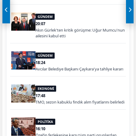
GÜNDEM
20:07
Akın Gürlek'ten kritik görüşme: Uğur Mumcu'nun
ailesini kabul etti
GÜNDEM
18:24
Avcılar Belediye Başkanı Çaykara'ya tahliye kararı
EKONOMİ
17:48
TMO, sezon kabuklu fındık alım fiyatlarını belirledi
POLİTİKA
16:10
Özel’in fezlekesine karşı tüm parti gruplardan