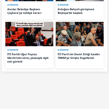
GÜNDEM
GÜNDEM
Avcılar Belediye Başkanı
Erdoğan-Bahçeli görüşmesi
Çaykara'ya tahliye kararı
Beştepe’de başladı
GÜNDEM
GÜNDEM
İYİ Partili Uğur Poyraz
İYİ Parti'nin Davet Ettiği Gaziler
Meclis'teki süreç yasasıyla ilgili
TBMM'ye Girişte Engellendi:
esti gürledi