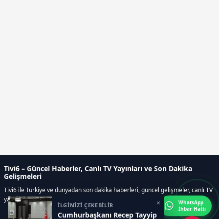
Tivi6 – Güncel Haberler, Canlı TV Yayınları ve Son Dakika
Gelişmeleri
Tivi6 ile Türkiye ve dünyadan son dakika haberleri, güncel gelişmeler, canlı TV
yayınları, ekonomi, spor, magazin ve daha fazlası tek adreste.
×
WhatsApp
İLGİNİZİ ÇEKEBİLİR
İhbar Hattı
Cumhurbaşkanı Recep Tayyip