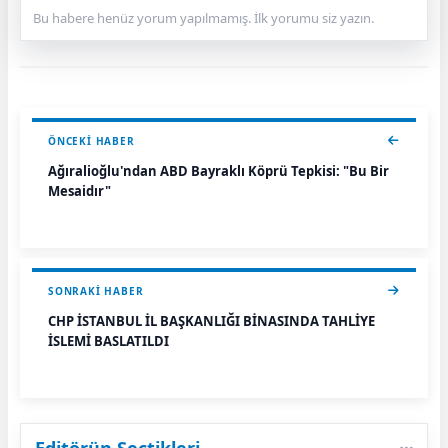
Bu habere henüz yorum yapılmamış. İlk yorumu siz yazın.
ÖNCEKI HABER
Ağıralioğlu'ndan ABD Bayraklı Köprü Tepkisi: "Bu Bir
Mesajdır"
SONRAKI HABER
CHP İSTANBUL İL BAŞKANLIĞI BİNASINDA TAHLİYE
İŞLEMİ BAŞLATILDI
Editörün Seçtikleri