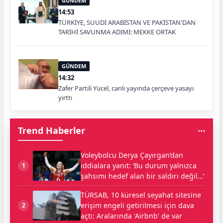
GÜNDEM
14:53
TÜRKİYE, SUUDİ ARABİSTAN VE PAKİSTAN'DAN
TARİHİ SAVUNMA ADIMI: MEKKE ORTAK
SAVUNMA ANLAŞMASI İMZALANDI
GÜNDEM
14:32
Zafer Partili Yücel, canlı yayında çerçeve yasayı
yırttı
Trend Haberler
Voleybolcu Derya Çayırgan’dan
iddialara yanıt: ‘Bu durum yalnızca
1
şahsımı hedef alan bir saldırı değil…’
TÜRSAB, 10 küresel seyahat sitesine
erişim engeli getirilmesi için dava
2
açtı: Aralarında 'Airbnb' de var