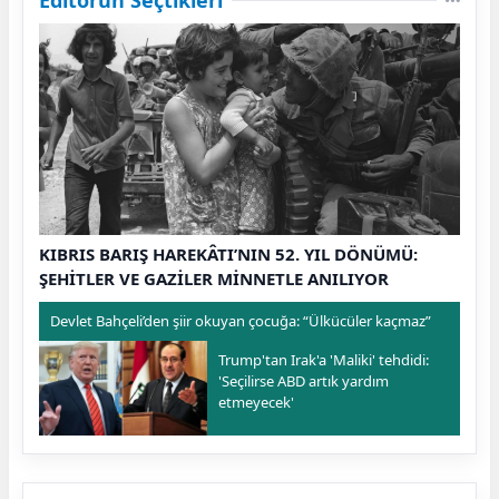
KIBRIS BARIŞ HAREKÂTI’NIN 52. YIL DÖNÜMÜ:
ŞEHİTLER VE GAZİLER MİNNETLE ANILIYOR
Devlet Bahçeli’den şiir okuyan çocuğa: “Ülkücüler kaçmaz”
Trump'tan Irak'a 'Maliki' tehdidi:
'Seçilirse ABD artık yardım
etmeyecek'