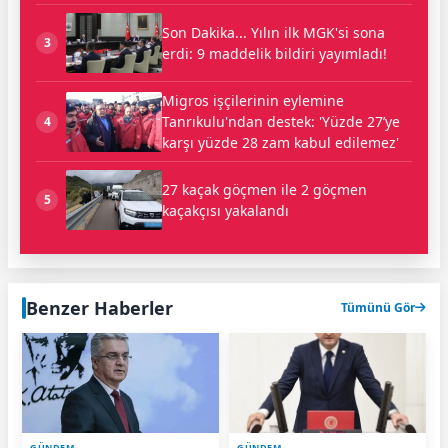
Son Dakika... Yılın ilk MGK'si sona
3
erdi: 9 maddelik bildiri yayımladı!
Migros işçilerinin eylemine
Tanrıkulu'ndan destek: 'Yüzde 27’ye
4
karşı yüzde 28 zam kabul edilemez'
27 kaçak göçmen ile 2 göçmen
5
kaçakçısı yakalandı
Benzer Haberler
Tümünü Gör
GÜNDEM
GÜNDEM