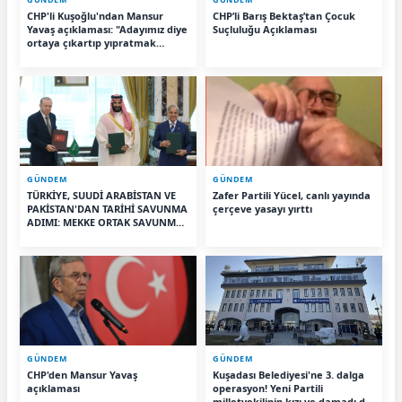
CHP'li Kuşoğlu'ndan Mansur
CHP’li Barış Bektaş’tan Çocuk
Yavaş açıklaması: "Adayımız diye
Suçluluğu Açıklaması
ortaya çıkartıp yıpratmak
istemiyoruz, halkın teveccühü
devam ederse tabii ki olur"
GÜNDEM
GÜNDEM
TÜRKİYE, SUUDİ ARABİSTAN VE
Zafer Partili Yücel, canlı yayında
PAKİSTAN'DAN TARİHİ SAVUNMA
çerçeve yasayı yırttı
ADIMI: MEKKE ORTAK SAVUNMA
ANLAŞMASI İMZALANDI
GÜNDEM
GÜNDEM
CHP'den Mansur Yavaş
Kuşadası Belediyesi'ne 3. dalga
açıklaması
operasyon! Yeni Partili
milletvekilinin kızı ve damadı da