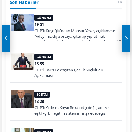
Son Haberler
GÜNDEM
19:51
CHP'li Kuşoğlu'ndan Mansur Yavaş açıklaması:
"Adayımız diye ortaya çıkartıp yıpratmak
istemiyoruz, halkın teveccühü devam ederse tabii
ki olur"
GÜNDEM
18:33
CHP’li Barış Bektaş’tan Çocuk Suçluluğu
Açıklaması
EĞİTİM
18:28
CHP'li Yıldırım Kaya: Rekabetçi değil, adil ve
eşitlikçi bir eğitim sistemini inşa edeceğiz.