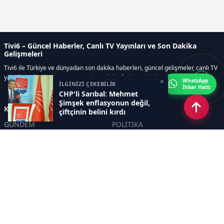
Tivi6 – Güncel Haberler, Canlı TV Yayınları ve Son Dakika
Gelişmeleri
Tivi6 ile Türkiye ve dünyadan son dakika haberleri, güncel gelişmeler, canlı TV
yayınları, ekonomi, spor, magazin ve daha fazlası tek adreste.
×
WhatsApp
İLGİNİZİ ÇEKEBİLİR
İhbar Hattı
CHP'li Sarıbal: Mehmet
Şimşek enflasyonun değil,
Kategoriler
çiftçinin belini kırdı
GÜNDEM
POLİTİKA
ASAYİŞ
EKONOMİ
DÜNYA
YAZARLAR
YEREL YÖNETİMLER
Yavuz Selim Demirağ
SPOR
Hakan SÖNMEZ
EĞİTİM
PROF DR İPEK ÖZKAL SAYAN
SAĞLIK
YAŞAM