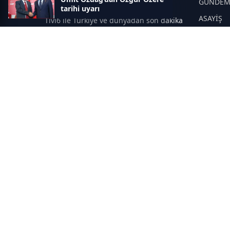
Gelişmeleri
GÜNDE
tarihi uyarı
ASAYİŞ
Tivi6 ile Türkiye ve dünyadan son dakika
haberleri, güncel gelişmeler, canlı TV
DÜNYA
yayınları, ekonomi, spor, magazin ve
YEREL Y
daha fazlası tek adreste.
SPOR
EĞİTİM
SAĞLIK
İNSAN
MAGAZİ
YAZARLA
© 2025 Tüm hakları saklıdır.