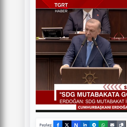
N
Paylaş: