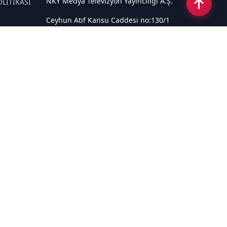
NKY Medya Televizyon Yayıncılığı A.Ş.
OLİTİKASI
Ceyhun Atıf Kansu Caddesi no:130/1
Çankaya ANKARA
Email:
info@tivi6.com.tr
Tel:
+90 530 440 82 91
Sosyal Medya
Haberpaketleri