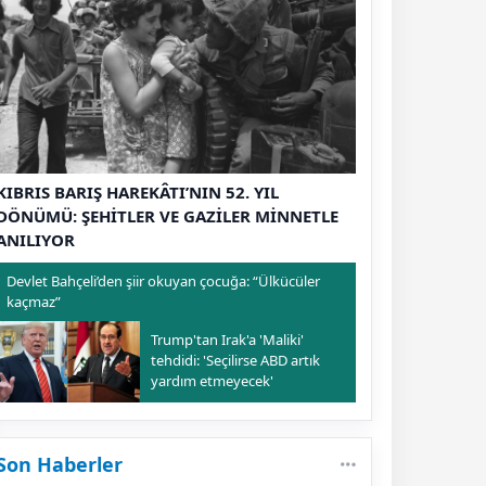
KIBRIS BARIŞ HAREKÂTI’NIN 52. YIL
DÖNÜMÜ: ŞEHİTLER VE GAZİLER MİNNETLE
ANILIYOR
Devlet Bahçeli’den şiir okuyan çocuğa: “Ülkücüler
kaçmaz”
Trump'tan Irak'a 'Maliki'
tehdidi: 'Seçilirse ABD artık
yardım etmeyecek'
Son Haberler