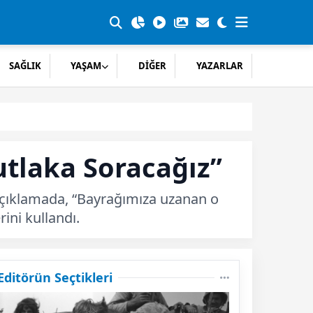
SAĞLIK
YAŞAM
DİĞER
YAZARLAR
utlaka Soracağız”
açıklamada, “Bayrağımıza uzanan o
ini kullandı.
Editörün Seçtikleri