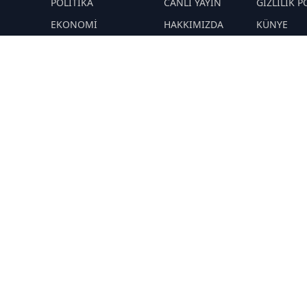
M
POLİTİKA
CANLI YAYIN
GİZLİLİK P
EKONOMİ
HAKKIMIZDA
KÜNYE
YAZARLAR
ÇEREZ POLİTİKASI
İletişim
ÖNETİMLER
Yavuz Selim
RSS
Sitemap
Demirağ
Hakan SÖNMEZ
PROF DR İPEK
ÖZKAL SAYAN
YAŞAM
TEKNOLOJİ
N
DİĞER
R