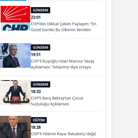
GÜNDEM
23:01
CHP’den Dikkat Çeken Paylaşım: “En
Güzel Günler, Bu Ülkenin Yeniden
Ayağa Kalktığı Gün Başlayacak”
GÜNDEM
19:51
CHP'li Kuşoğlu'ndan Mansur Yavaş
açıklaması: "Adayımız diye ortaya
çıkartıp yıpratmak istemiyoruz, halkın
teveccühü devam ederse tabii ki olur"
GÜNDEM
18:33
CHP’li Barış Bektaş’tan Çocuk
Suçluluğu Açıklaması
EĞİTİM
18:28
CHP'li Yıldırım Kaya: Rekabetçi değil,