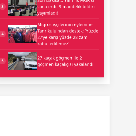
Son Dakika... Yılın ilk MGK'si
sona erdi: 9 maddelik bildiri
3
yayımladı!
Migros işçilerinin eylemine
Tanrıkulu'ndan destek: 'Yüzde
4
27’ye karşı yüzde 28 zam
kabul edilemez'
27 kaçak göçmen ile 2
5
göçmen kaçakçısı yakalandı