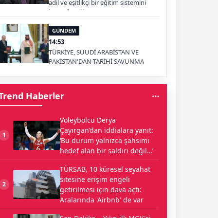
adil ve eşitlikçi bir eğitim sistemini
inşa edeceğiz.
GÜNDEM
14:53
TÜRKİYE, SUUDİ ARABİSTAN VE
PAKİSTAN'DAN TARİHİ SAVUNMA
ADIMI: MEKKE ORTAK SAVUNMA
ANLAŞMASI İMZALANDI
Trend Haberler
Voleybolcu Derya
Çayırgan’dan iddialara yanıt:
1
‘Bu durum yalnızca şahsımı
hedef alan bir saldırı değil…’
TÜRSAB, 10 küresel seyahat
sitesine erişim engeli
2
getirilmesi için dava açtı:
Aralarında 'Airbnb' de var