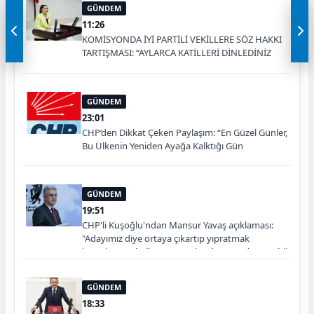
GÜNDEM
11:26
KOMİSYONDA İYİ PARTİLİ VEKİLLERE SÖZ HAKKI
TARTIŞMASI: “AYLARCA KATİLLERİ DİNLEDİNİZ
YA!”
GÜNDEM
23:01
CHP’den Dikkat Çeken Paylaşım: “En Güzel Günler,
Bu Ülkenin Yeniden Ayağa Kalktığı Gün
Başlayacak”
GÜNDEM
19:51
CHP'li Kuşoğlu'ndan Mansur Yavaş açıklaması:
"Adayımız diye ortaya çıkartıp yıpratmak
istemiyoruz, halkın teveccühü devam ederse tabii
ki olur"
GÜNDEM
18:33