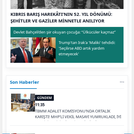
KIBRIS BARIŞ HAREKÂTI’NIN 52. YIL DÖNÜMÜ:
ŞEHİTLER VE GAZİLER MİNNETLE ANILIYOR
Devlet Bahçeli’den şiir okuyan çocuğa: “Ülkücüler kaçmaz”
Trump'tan Irak'a 'Maliki' tehdidi:
'Seçilirse ABD artık yardım
etmeyecek'
Son Haberler
GÜNDEM
11:35
TBMM ADALET KOMİSYONU’NDA ORTALIK
KARIŞTI! MHP’Lİ VEKİL MASAYI YUMRUKLADI, İYİ
PARTİLİ VEKİLİN ÜZERİNE YÜRÜDÜ