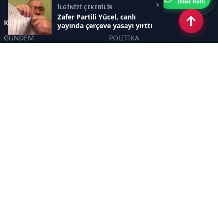
İhbar Hattı
×
İLGİNİZİ ÇEKEBİLİR
Zafer Partili Yücel, canlı
Kategoriler
yayında çerçeve yasayı yırttı
GÜNDEM
POLİTİKA
ASAYİŞ
EKONOMİ
DÜNYA
YAZARLAR
YEREL YÖNETİMLER
Yavuz Selim Demirağ
SPOR
Hakan SÖNMEZ
EĞİTİM
PROF DR İPEK ÖZKAL SAYAN
SAĞLIK
YAŞAM
İNSAN
TEKNOLOJİ
MAGAZİN
DİĞER
YAZARLAR
Sayfalar