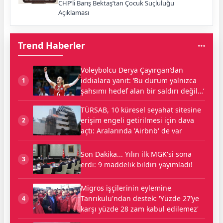
CHP’li Barış Bektaş’tan Çocuk Suçluluğu
Açıklaması
Trend Haberler
Voleybolcu Derya Çayırgan’dan
iddialara yanıt: ‘Bu durum yalnızca
1
şahsımı hedef alan bir saldırı değil…’
TÜRSAB, 10 küresel seyahat sitesine
erişim engeli getirilmesi için dava
2
açtı: Aralarında 'Airbnb' de var
Son Dakika... Yılın ilk MGK'si sona
3
erdi: 9 maddelik bildiri yayımladı!
Migros işçilerinin eylemine
Tanrıkulu'ndan destek: 'Yüzde 27’ye
4
karşı yüzde 28 zam kabul edilemez'