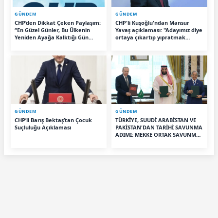
GÜNDEM
GÜNDEM
CHP’den Dikkat Çeken Paylaşım:
CHP'li Kuşoğlu'ndan Mansur
“En Güzel Günler, Bu Ülkenin
Yavaş açıklaması: "Adayımız diye
Yeniden Ayağa Kalktığı Gün
ortaya çıkartıp yıpratmak
Başlayacak”
istemiyoruz, halkın teveccühü
devam ederse tabii ki olur"
GÜNDEM
GÜNDEM
CHP’li Barış Bektaş’tan Çocuk
TÜRKİYE, SUUDİ ARABİSTAN VE
Suçluluğu Açıklaması
PAKİSTAN'DAN TARİHİ SAVUNMA
ADIMI: MEKKE ORTAK SAVUNMA
ANLAŞMASI İMZALANDI