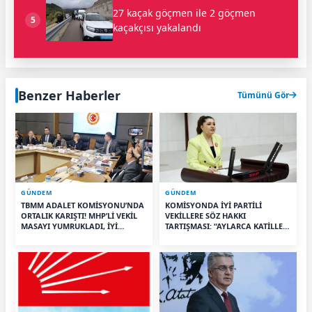
27 kaçak göçmen ile 2 göçmen
5
kaçakçısı yakalandı
Benzer Haberler
Tümünü Gör
GÜNDEM
GÜNDEM
TBMM ADALET KOMİSYONU’NDA
KOMİSYONDA İYİ PARTİLİ
ORTALIK KARIŞTI! MHP’Lİ VEKİL
VEKİLLERE SÖZ HAKKI
MASAYI YUMRUKLADI, İYİ
TARTIŞMASI: “AYLARCA KATİLLERİ
PARTİLİ VEKİLİN ÜZERİNE
DİNLEDİNİZ YA!”
YÜRÜDÜ