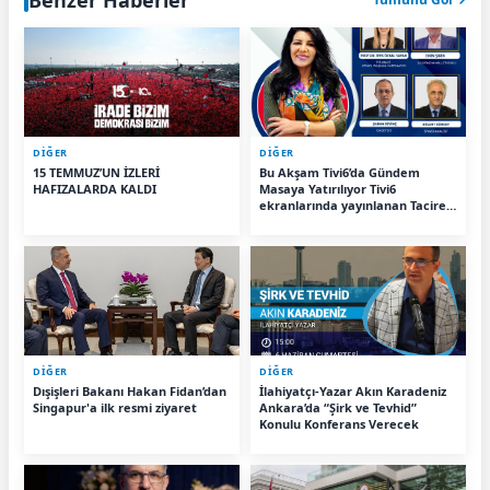
DİĞER
DİĞER
15 TEMMUZ’UN İZLERİ
Bu Akşam Tivi6’da Gündem
HAFIZALARDA KALDI
Masaya Yatırılıyor Tivi6
ekranlarında yayınlanan Tacire
Baktaş ile Söz Hakkı Var
programında bu akşam
Türkiye’nin gündemindeki
önemli siyasi gelişmeler
değerlendirilecek.
DİĞER
DİĞER
Dışişleri Bakanı Hakan Fidan’dan
İlahiyatçı-Yazar Akın Karadeniz
Singapur'a ilk resmi ziyaret
Ankara’da “Şirk ve Tevhid”
Konulu Konferans Verecek