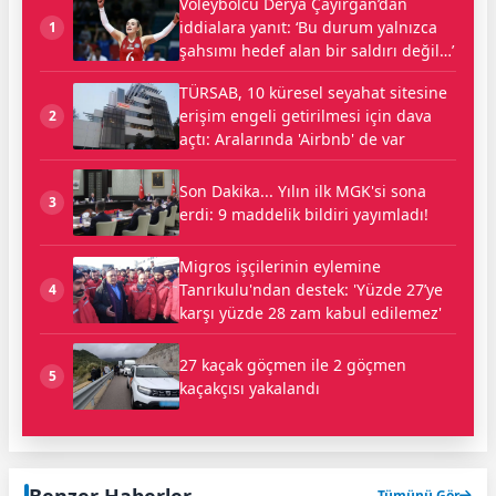
Voleybolcu Derya Çayırgan’dan
iddialara yanıt: ‘Bu durum yalnızca
1
şahsımı hedef alan bir saldırı değil…’
TÜRSAB, 10 küresel seyahat sitesine
erişim engeli getirilmesi için dava
2
açtı: Aralarında 'Airbnb' de var
Son Dakika... Yılın ilk MGK'si sona
3
erdi: 9 maddelik bildiri yayımladı!
Migros işçilerinin eylemine
Tanrıkulu'ndan destek: 'Yüzde 27’ye
4
karşı yüzde 28 zam kabul edilemez'
27 kaçak göçmen ile 2 göçmen
5
kaçakçısı yakalandı
Benzer Haberler
Tümünü Gör