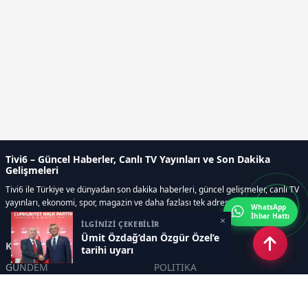
Tivi6 – Güncel Haberler, Canlı TV Yayınları ve Son Dakika
Gelişmeleri
Tivi6 ile Türkiye ve dünyadan son dakika haberleri, güncel gelişmeler, canlı TV
yayınları, ekonomi, spor, magazin ve daha fazlası tek adreste.
WhatsApp
İhbar Hattı
×
İLGİNİZİ ÇEKEBİLİR
Ümit Özdağ’dan Özgür Özel’e
Kategoriler
tarihi uyarı
GÜNDEM
POLİTİKA
ASAYİŞ
EKONOMİ