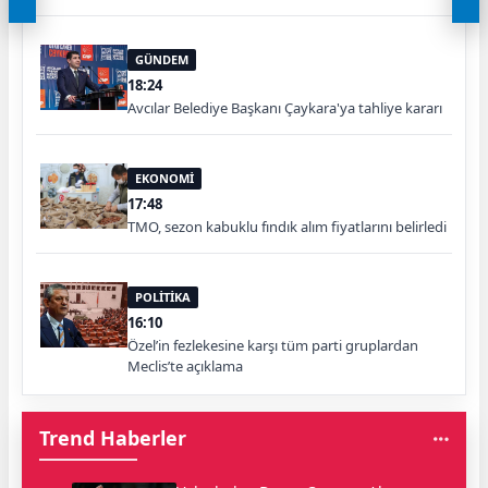
GÜNDEM
18:24
Avcılar Belediye Başkanı Çaykara'ya tahliye kararı
EKONOMİ
17:48
TMO, sezon kabuklu fındık alım fiyatlarını belirledi
POLİTİKA
16:10
Özel’in fezlekesine karşı tüm parti gruplardan
Meclis’te açıklama
Trend Haberler