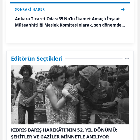
SONRAKI HABER
Ankara Ticaret Odası 35 No’lu İkamet Amaçlı İnşaat
Müteahhitliği Meslek Komitesi olarak, son dönemde
yaşanan Başkent Doğalgaz ve Enerjisa çekim
hatalarına ilişkin meslektaşlarımızın karşı karşıya
kaldığı sorunları yakından takip ediyoruz.
Editörün Seçtikleri
KIBRIS BARIŞ HAREKÂTI’NIN 52. YIL DÖNÜMÜ:
ŞEHİTLER VE GAZİLER MİNNETLE ANILIYOR