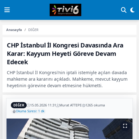
Anasayfa
DİĞER
CHP İstanbul İl Kongresi Davasında Ara
Karar: Kayyum Heyeti Göreve Devam
Edecek
CHP İstanbul İl Kongresi’nin iptali istemiyle açılan davada
mahkeme ara kararını açıkladı. Mahkeme, mevcut kayyum
heyetinin görevine devam etmesine hükmetti.
DİĞER
15.05.2026 11:31
Murat ATTEPE
1265 okuma
Okuma Süresi: 1 dk