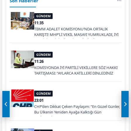
Son Haberler
GÜNDEM
11:35
TBMM ADALET KOMİSYONU’NDA ORTALIK
KARIŞTI! MHP’Lİ VEKİL MASAYI YUMRUKLADI, İYİ
PARTİLİ VEKİLİN ÜZERİNE YÜRÜDÜ
GÜNDEM
11:26
KOMİSYONDA İYİ PARTİLİ VEKİLLERE SÖZ HAKKI
TARTIŞMASI: “AYLARCA KATİLLERİ DİNLEDİNİZ
YA!”
GÜNDEM
23:01
CHP’den Dikkat Çeken Paylaşım: “En Güzel Günler,
Bu Ülkenin Yeniden Ayağa Kalktığı Gün
Başlayacak”