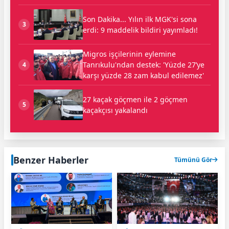
Son Dakika... Yılın ilk MGK'si sona
3
erdi: 9 maddelik bildiri yayımladı!
Migros işçilerinin eylemine
Tanrıkulu'ndan destek: 'Yüzde 27’ye
4
karşı yüzde 28 zam kabul edilemez'
27 kaçak göçmen ile 2 göçmen
5
kaçakçısı yakalandı
Benzer Haberler
Tümünü Gör