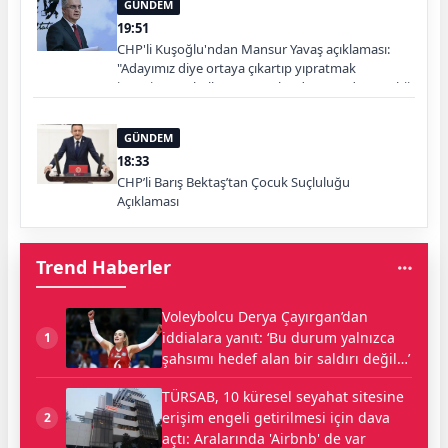
GÜNDEM
19:51
CHP'li Kuşoğlu'ndan Mansur Yavaş açıklaması:
"Adayımız diye ortaya çıkartıp yıpratmak
istemiyoruz, halkın teveccühü devam ederse tabii
ki olur"
GÜNDEM
18:33
CHP’li Barış Bektaş’tan Çocuk Suçluluğu
Açıklaması
Trend Haberler
Voleybolcu Derya Çayırgan’dan
iddialara yanıt: ‘Bu durum yalnızca
1
şahsımı hedef alan bir saldırı değil…’
TÜRSAB, 10 küresel seyahat sitesine
erişim engeli getirilmesi için dava
2
açtı: Aralarında 'Airbnb' de var