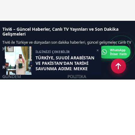
Tivi6 – Güncel Haberler, Canlı TV Yayınları ve Son Dakika
Gelişmeleri
Tivi6 ile Türkiye ve dünyadan son dakika haberleri, güncel gelişmeler, canlı TV
yayınları, ekonomi, spor, magazin ve daha fazlası tek adreste.
×
WhatsApp
İLGİNİZİ ÇEKEBİLİR
İhbar Hattı
TÜRKİYE, SUUDİ ARABİSTAN
VE PAKİSTAN'DAN TARİHİ
Kategoriler
SAVUNMA ADIMI: MEKKE
ORTAK SAVUNMA
GÜNDEM
POLİTİKA
ANLAŞMASI İMZALANDI
ASAYİŞ
EKONOMİ
DÜNYA
YAZARLAR
YEREL YÖNETİMLER
Yavuz Selim Demirağ
SPOR
Hakan SÖNMEZ
EĞİTİM
PROF DR İPEK ÖZKAL SAYAN
SAĞLIK
YAŞAM