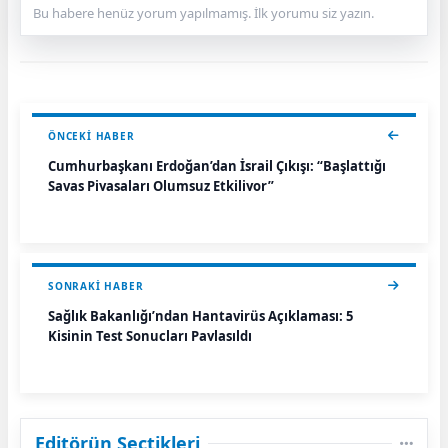
Bu habere henüz yorum yapılmamış. İlk yorumu siz yazın.
ÖNCEKI HABER
Cumhurbaşkanı Erdoğan’dan İsrail Çıkışı: “Başlattığı
Savaş Piyasaları Olumsuz Etkiliyor”
SONRAKI HABER
Sağlık Bakanlığı’ndan Hantavirüs Açıklaması: 5
Kişinin Test Sonuçları Paylaşıldı
Editörün Seçtikleri