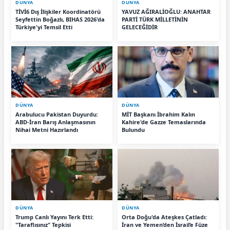
DÜNYA
DÜNYA
TİVİ6 Dış İlişkiler Koordinatörü
YAVUZ AĞIRALİOĞLU: ANAHTAR
Seyfettin Boğazlı, BIHAS 2026'da
PARTİ TÜRK MİLLETİNİN
Türkiye'yi Temsil Etti
GELECEĞİDİR
DÜNYA
DÜNYA
Arabulucu Pakistan Duyurdu:
MİT Başkanı İbrahim Kalın
ABD-İran Barış Anlaşmasının
Kahire'de Gazze Temaslarında
Nihai Metni Hazırlandı
Bulundu
DÜNYA
DÜNYA
Trump Canlı Yayını Terk Etti:
Orta Doğu'da Ateşkes Çatladı:
"Taraflısınız" Tepkisi
İran ve Yemen’den İsrail’e Füze