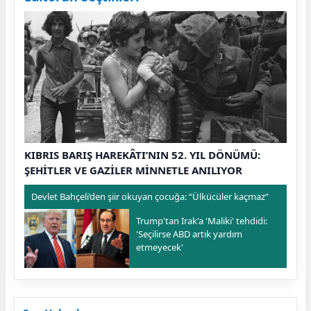
KIBRIS BARIŞ HAREKÂTI’NIN 52. YIL DÖNÜMÜ:
ŞEHİTLER VE GAZİLER MİNNETLE ANILIYOR
Devlet Bahçeli’den şiir okuyan çocuğa: “Ülkücüler kaçmaz”
Trump'tan Irak'a 'Maliki' tehdidi:
'Seçilirse ABD artık yardım
etmeyecek'