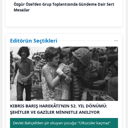
Özgür Özel’den Grup Toplantısında Gündeme Dair Sert
Mesajlar
Editörün Seçtikleri
KIBRIS BARIŞ HAREKÂTI’NIN 52. YIL DÖNÜMÜ:
ŞEHİTLER VE GAZİLER MİNNETLE ANILIYOR
Devlet Bahçeli’den şiir okuyan çocuğa: “Ülkücüler kaçmaz”