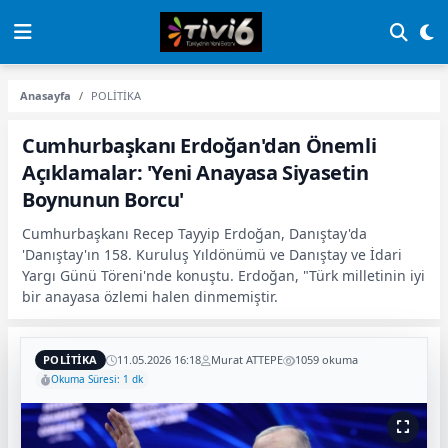
Anasayfa
POLİTİKA
Cumhurbaşkanı Erdoğan'dan Önemli
Açıklamalar: 'Yeni Anayasa Siyasetin
Boynunun Borcu'
Cumhurbaşkanı Recep Tayyip Erdoğan, Danıştay'da
'Danıştay'ın 158. Kuruluş Yıldönümü ve Danıştay ve İdari
Yargı Günü Töreni'nde konuştu. Erdoğan, "Türk milletinin iyi
bir anayasa özlemi halen dinmemiştir.
POLİTİKA
11.05.2026 16:18
Murat ATTEPE
1059 okuma
Okuma Süresi: 1 dk