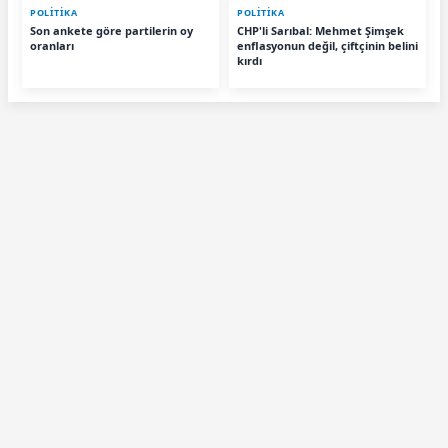
POLİTİKA
POLİTİKA
Son ankete göre partilerin oy
CHP'li Sarıbal: Mehmet Şimşek
oranları
enflasyonun değil, çiftçinin belini
kırdı