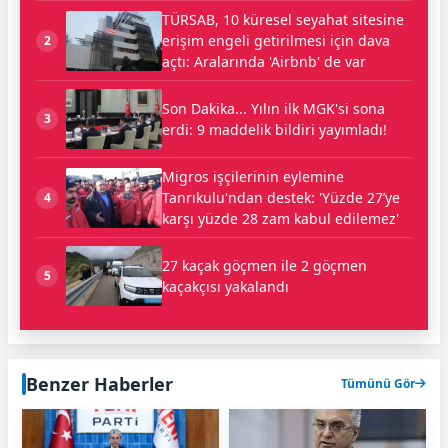
TÜRSAB, 10 küresel seyahat sitesine
erişim engeli getirilmesi için dava
2
açtı: Aralarında 'Airbnb' de var
Son Dakika... Yılın ilk MGK'si sona
3
erdi: 9 maddelik bildiri yayımladı!
Migros işçilerinin eylemine
Tanrıkulu'ndan destek: 'Yüzde 27’ye
4
karşı yüzde 28 zam kabul edilemez'
27 kaçak göçmen ile 2 göçmen
5
kaçakçısı yakalandı
Benzer Haberler
Tümünü Gör