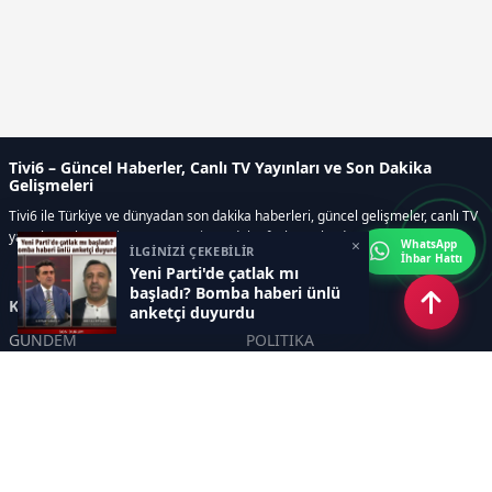
Tivi6 – Güncel Haberler, Canlı TV Yayınları ve Son Dakika
Gelişmeleri
Tivi6 ile Türkiye ve dünyadan son dakika haberleri, güncel gelişmeler, canlı TV
yayınları, ekonomi, spor, magazin ve daha fazlası tek adreste.
×
WhatsApp
İLGİNİZİ ÇEKEBİLİR
İhbar Hattı
Yeni Parti'de çatlak mı
başladı? Bomba haberi ünlü
Kategoriler
anketçi duyurdu
GÜNDEM
POLİTİKA
ASAYİŞ
EKONOMİ
DÜNYA
YAZARLAR
YEREL YÖNETİMLER
Yavuz Selim Demirağ
SPOR
Hakan SÖNMEZ