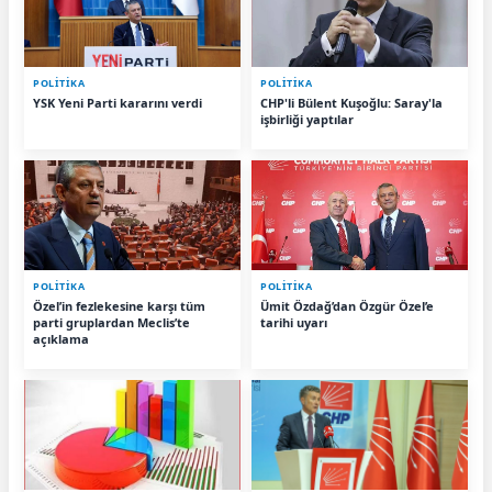
POLİTİKA
POLİTİKA
YSK Yeni Parti kararını verdi
CHP'li Bülent Kuşoğlu: Saray'la
işbirliği yaptılar
POLİTİKA
POLİTİKA
Özel’in fezlekesine karşı tüm
Ümit Özdağ’dan Özgür Özel’e
parti gruplardan Meclis’te
tarihi uyarı
açıklama