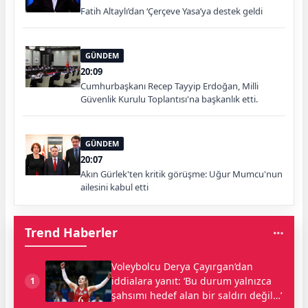
Fatih Altaylı’dan ‘Çerçeve Yasa’ya destek geldi
GÜNDEM
20:09
Cumhurbaşkanı Recep Tayyip Erdoğan, Milli
Güvenlik Kurulu Toplantısı'na başkanlık etti.
GÜNDEM
20:07
Akın Gürlek'ten kritik görüşme: Uğur Mumcu'nun
ailesini kabul etti
Trend Haberler
Voleybolcu Derya Çayırgan’dan
iddialara yanıt: ‘Bu durum yalnızca
1
şahsımı hedef alan bir saldırı değil…’