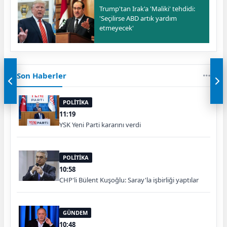
Trump'tan Irak'a 'Maliki' tehdidi:
'Seçilirse ABD artık yardım
etmeyecek'
Son Haberler
POLİTİKA
11:19
YSK Yeni Parti kararını verdi
POLİTİKA
10:58
CHP'li Bülent Kuşoğlu: Saray'la işbirliği yaptılar
GÜNDEM
10:48