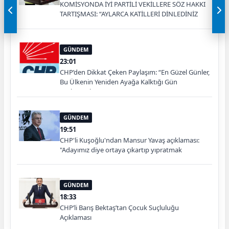
KOMİSYONDA İYİ PARTİLİ VEKİLLERE SÖZ HAKKI
TARTIŞMASI: “AYLARCA KATİLLERİ DİNLEDİNİZ
YA!”
GÜNDEM
23:01
CHP’den Dikkat Çeken Paylaşım: “En Güzel Günler,
Bu Ülkenin Yeniden Ayağa Kalktığı Gün
Başlayacak”
GÜNDEM
19:51
CHP'li Kuşoğlu'ndan Mansur Yavaş açıklaması:
"Adayımız diye ortaya çıkartıp yıpratmak
istemiyoruz, halkın teveccühü devam ederse tabii
ki olur"
GÜNDEM
18:33
CHP’li Barış Bektaş’tan Çocuk Suçluluğu
Açıklaması