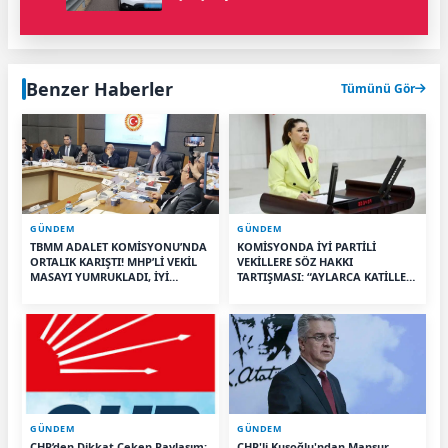
Benzer Haberler
Tümünü Gör
GÜNDEM
GÜNDEM
TBMM ADALET KOMİSYONU’NDA
KOMİSYONDA İYİ PARTİLİ
ORTALIK KARIŞTI! MHP’Lİ VEKİL
VEKİLLERE SÖZ HAKKI
MASAYI YUMRUKLADI, İYİ
TARTIŞMASI: “AYLARCA KATİLLERİ
PARTİLİ VEKİLİN ÜZERİNE
DİNLEDİNİZ YA!”
YÜRÜDÜ
GÜNDEM
GÜNDEM
CHP’den Dikkat Çeken Paylaşım:
CHP'li Kuşoğlu'ndan Mansur