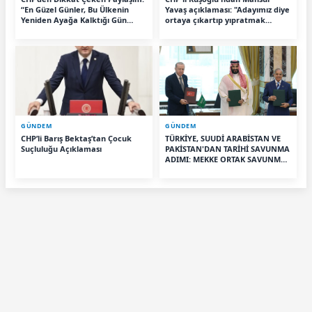
“En Güzel Günler, Bu Ülkenin
Yavaş açıklaması: "Adayımız diye
Yeniden Ayağa Kalktığı Gün
ortaya çıkartıp yıpratmak
Başlayacak”
istemiyoruz, halkın teveccühü
devam ederse tabii ki olur"
GÜNDEM
GÜNDEM
CHP’li Barış Bektaş’tan Çocuk
TÜRKİYE, SUUDİ ARABİSTAN VE
Suçluluğu Açıklaması
PAKİSTAN'DAN TARİHİ SAVUNMA
ADIMI: MEKKE ORTAK SAVUNMA
ANLAŞMASI İMZALANDI