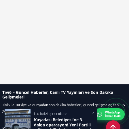
Tivi6 – Güncel Haberler, Canlı TV Yayınları ve Son Dakika
Gelişmeleri
Tivi6 ile Türkiye ve dünyadan son dakika haberleri, güncel gelişmeler, canlı TV
yayınları, ekonomi, spor, magazin ve daha fazlası tek adreste.
×
WhatsApp
İLGİNİZİ ÇEKEBİLİR
İhbar Hattı
Kuşadası Belediyesi'ne 3.
dalga operasyon! Yeni Partili
Kategoriler