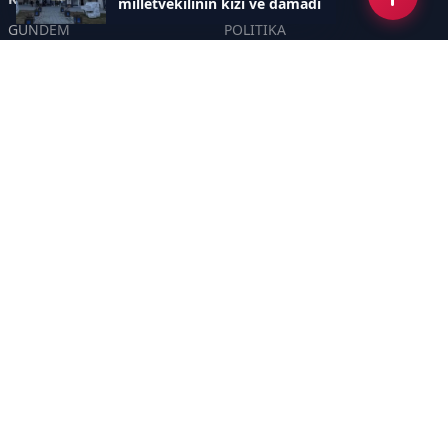
milletvekilinin kızı ve damadı
da aralarında
GÜNDEM
POLİTİKA
ASAYİŞ
EKONOMİ
DÜNYA
YAZARLAR
YEREL YÖNETİMLER
Yavuz Selim Demirağ
SPOR
Hakan SÖNMEZ
EĞİTİM
PROF DR İPEK ÖZKAL SAYAN
SAĞLIK
YAŞAM
İNSAN
TEKNOLOJİ
MAGAZİN
DİĞER
YAZARLAR
Sayfalar
CANLI YAYIN
GİZLİLİK POLİTİKASI
HAKKIMIZDA
KÜNYE