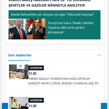
ŞEHİTLER VE GAZİLER MİNNETLE ANILIYOR
Devlet Bahçeli’den şiir okuyan çocuğa: “Ülkücüler kaçmaz”
Trump'tan Irak'a 'Maliki' tehdidi:
'Seçilirse ABD artık yardım
etmeyecek'
Son Haberler
GÜNDEM
11:35
TBMM ADALET KOMİSYONU’NDA ORTALIK
KARIŞTI! MHP’Lİ VEKİL MASAYI YUMRUKLADI, İYİ
PARTİLİ VEKİLİN ÜZERİNE YÜRÜDÜ
GÜNDEM
11:26