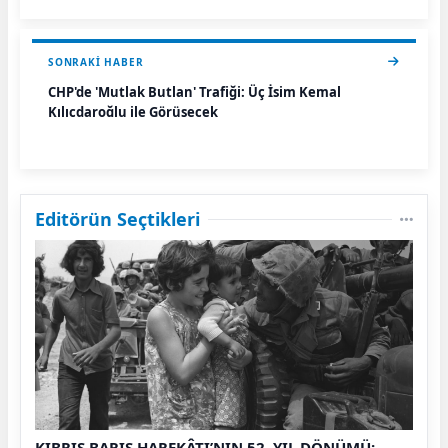
SONRAKI HABER
CHP'de 'Mutlak Butlan' Trafiği: Üç İsim Kemal
Kılıçdaroğlu ile Görüşecek
Editörün Seçtikleri
KIBRIS BARIŞ HAREKÂTI’NIN 52. YIL DÖNÜMÜ: