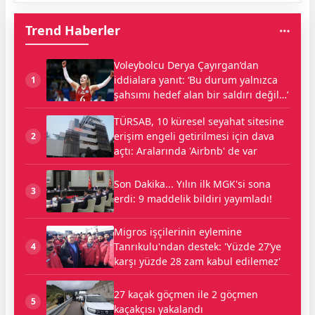
Trend Haberler
Voleybolcu Derya Çayırgan’dan
iddialara yanıt: ‘Bu durum yalnızca
1
şahsımı hedef alan bir saldırı değil…’
TÜRSAB, 10 küresel seyahat sitesine
erişim engeli getirilmesi için dava
2
açtı: Aralarında 'Airbnb' de var
Son Dakika... Yılın ilk MGK'si sona
3
erdi: 9 maddelik bildiri yayımladı!
Migros işçilerinin eylemine
Tanrıkulu'ndan destek: 'Yüzde 27’ye
4
karşı yüzde 28 zam kabul edilemez'
27 kaçak göçmen ile 2 göçmen
5
kaçakçısı yakalandı