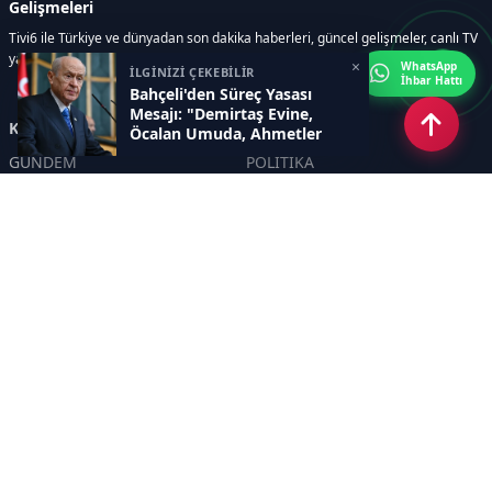
Gelişmeleri
Tivi6 ile Türkiye ve dünyadan son dakika haberleri, güncel gelişmeler, canlı TV
yayınları, ekonomi, spor, magazin ve daha fazlası tek adreste.
×
WhatsApp
İLGİNİZİ ÇEKEBİLİR
İhbar Hattı
Bahçeli'den Süreç Yasası
Mesajı: "Demirtaş Evine,
Kategoriler
Öcalan Umuda, Ahmetler
Göreve"
GÜNDEM
POLİTİKA
ASAYİŞ
EKONOMİ
DÜNYA
YAZARLAR
YEREL YÖNETİMLER
Yavuz Selim Demirağ
SPOR
Hakan SÖNMEZ
EĞİTİM
PROF DR İPEK ÖZKAL SAYAN
SAĞLIK
YAŞAM
İNSAN
TEKNOLOJİ
MAGAZİN
DİĞER
YAZARLAR