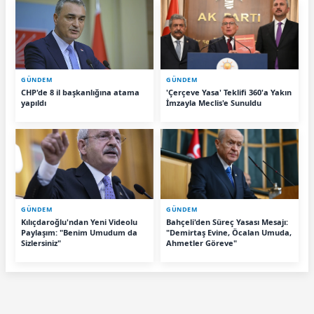
GÜNDEM
GÜNDEM
CHP'de 8 il başkanlığına atama
'Çerçeve Yasa' Teklifi 360'a Yakın
yapıldı
İmzayla Meclis'e Sunuldu
GÜNDEM
GÜNDEM
Kılıçdaroğlu'ndan Yeni Videolu
Bahçeli'den Süreç Yasası Mesajı:
Paylaşım: "Benim Umudum da
"Demirtaş Evine, Öcalan Umuda,
Sizlersiniz"
Ahmetler Göreve"