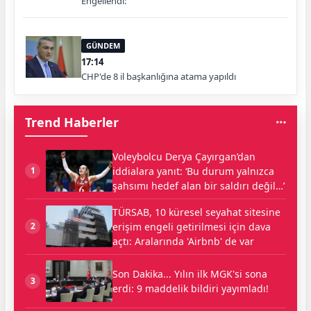
Engellendi:
GÜNDEM
17:14
CHP'de 8 il başkanlığına atama yapıldı
Trend Haberler
Voleybolcu Derya Çayırgan’dan
iddialara yanıt: ‘Bu durum yalnızca
1
şahsımı hedef alan bir saldırı değil…’
TÜRSAB, 10 küresel seyahat sitesine
erişim engeli getirilmesi için dava
2
açtı: Aralarında 'Airbnb' de var
Son Dakika... Yılın ilk MGK'si sona
3
erdi: 9 maddelik bildiri yayımladı!