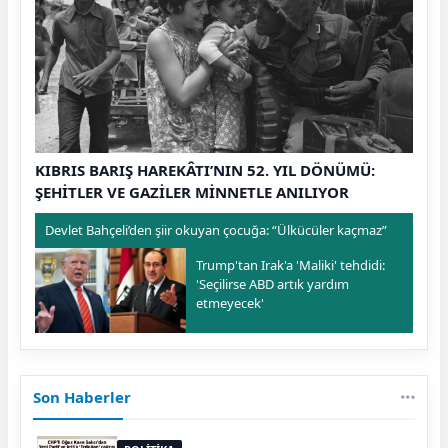
KIBRIS BARIŞ HAREKÂTI’NIN 52. YIL DÖNÜMÜ:
ŞEHİTLER VE GAZİLER MİNNETLE ANILIYOR
Devlet Bahçeli’den şiir okuyan çocuğa: “Ülkücüler kaçmaz”
Trump'tan Irak'a 'Maliki' tehdidi:
'Seçilirse ABD artık yardım
etmeyecek'
Son Haberler