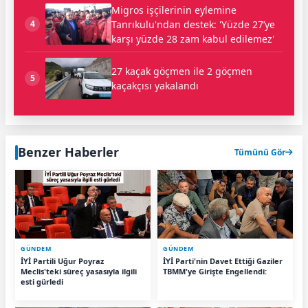
Migros işçilerinin eylemine
Tanrıkulu'ndan destek: 'Yüzde 27’ye
4
karşı yüzde 28 zam kabul edilemez'
27 kaçak göçmen ile 2 göçmen
5
kaçakçısı yakalandı
Benzer Haberler
Tümünü Gör
GÜNDEM
GÜNDEM
İYİ Partili Uğur Poyraz
İYİ Parti'nin Davet Ettiği Gaziler
Meclis'teki süreç yasasıyla ilgili
TBMM'ye Girişte Engellendi:
esti gürledi