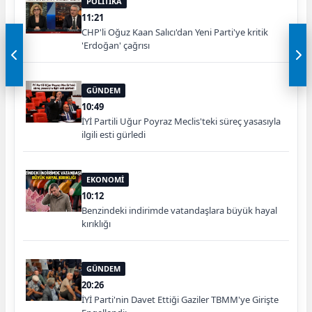
POLİTİKA
11:21
CHP'li Oğuz Kaan Salıcı'dan Yeni Parti'ye kritik
'Erdoğan' çağrısı
GÜNDEM
10:49
İYİ Partili Uğur Poyraz Meclis'teki süreç yasasıyla
ilgili esti gürledi
EKONOMİ
10:12
Benzindeki indirimde vatandaşlara büyük hayal
kırıklığı
GÜNDEM
20:26
İYİ Parti'nin Davet Ettiği Gaziler TBMM'ye Girişte