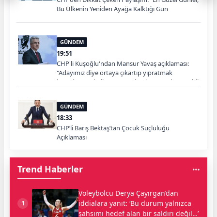
Bu Ülkenin Yeniden Ayağa Kalktığı Gün
Başlayacak”
GÜNDEM
19:51
CHP'li Kuşoğlu'ndan Mansur Yavaş açıklaması:
"Adayımız diye ortaya çıkartıp yıpratmak
istemiyoruz, halkın teveccühü devam ederse tabii
ki olur"
GÜNDEM
18:33
CHP’li Barış Bektaş’tan Çocuk Suçluluğu
Açıklaması
Trend Haberler
Voleybolcu Derya Çayırgan’dan
iddialara yanıt: ‘Bu durum yalnızca
1
şahsımı hedef alan bir saldırı değil…’