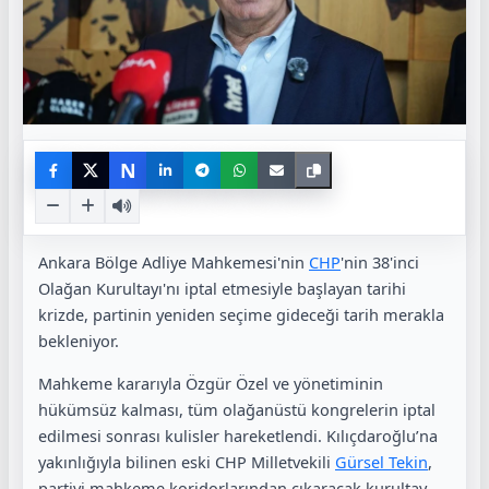
N
Ankara Bölge Adliye Mahkemesi'nin
CHP
'nin 38'inci
Olağan Kurultayı'nı iptal etmesiyle başlayan tarihi
krizde, partinin yeniden seçime gideceği tarih merakla
bekleniyor.
Mahkeme kararıyla Özgür Özel ve yönetiminin
hükümsüz kalması, tüm olağanüstü kongrelerin iptal
edilmesi sonrası kulisler hareketlendi. Kılıçdaroğlu’na
yakınlığıyla bilinen eski CHP Milletvekili
Gürsel Tekin
,
partiyi mahkeme koridorlarından çıkaracak kurultay