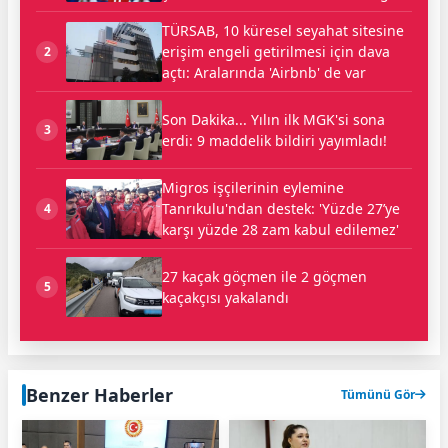
TÜRSAB, 10 küresel seyahat sitesine
erişim engeli getirilmesi için dava
2
açtı: Aralarında 'Airbnb' de var
Son Dakika... Yılın ilk MGK'si sona
3
erdi: 9 maddelik bildiri yayımladı!
Migros işçilerinin eylemine
Tanrıkulu'ndan destek: 'Yüzde 27’ye
4
karşı yüzde 28 zam kabul edilemez'
27 kaçak göçmen ile 2 göçmen
5
kaçakçısı yakalandı
Benzer Haberler
Tümünü Gör