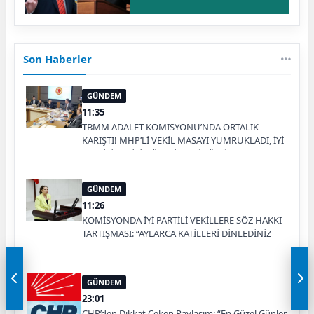
Son Haberler
GÜNDEM
11:35
TBMM ADALET KOMİSYONU’NDA ORTALIK
KARIŞTI! MHP’Lİ VEKİL MASAYI YUMRUKLADI, İYİ
PARTİLİ VEKİLİN ÜZERİNE YÜRÜDÜ
GÜNDEM
11:26
KOMİSYONDA İYİ PARTİLİ VEKİLLERE SÖZ HAKKI
TARTIŞMASI: “AYLARCA KATİLLERİ DİNLEDİNİZ
YA!”
GÜNDEM
23:01
CHP’den Dikkat Çeken Paylaşım: “En Güzel Günler,