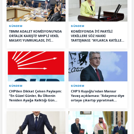
GÜNDEM
GÜNDEM
TBMM ADALET KOMİSYONU’NDA
KOMİSYONDA İYİ PARTİLİ
ORTALIK KARIŞTI! MHP’Lİ VEKİL
VEKİLLERE SÖZ HAKKI
MASAYI YUMRUKLADI, İYİ
TARTIŞMASI: “AYLARCA KATİLLERİ
PARTİLİ VEKİLİN ÜZERİNE
DİNLEDİNİZ YA!”
YÜRÜDÜ
GÜNDEM
GÜNDEM
CHP’den Dikkat Çeken Paylaşım:
CHP'li Kuşoğlu'ndan Mansur
“En Güzel Günler, Bu Ülkenin
Yavaş açıklaması: "Adayımız diye
Yeniden Ayağa Kalktığı Gün
ortaya çıkartıp yıpratmak
Başlayacak”
istemiyoruz, halkın teveccühü
devam ederse tabii ki olur"