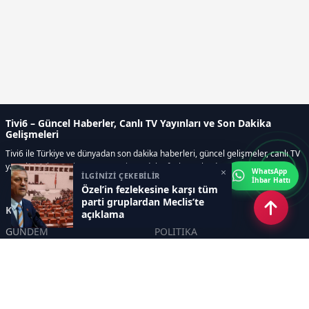
Tivi6 – Güncel Haberler, Canlı TV Yayınları ve Son Dakika
Gelişmeleri
Tivi6 ile Türkiye ve dünyadan son dakika haberleri, güncel gelişmeler, canlı TV
yayınları, ekonomi, spor, magazin ve daha fazlası tek adreste.
×
WhatsApp
İLGİNİZİ ÇEKEBİLİR
İhbar Hattı
Özel’in fezlekesine karşı tüm
parti gruplardan Meclis’te
Kategoriler
açıklama
GÜNDEM
POLİTİKA
ASAYİŞ
EKONOMİ
DÜNYA
YAZARLAR
YEREL YÖNETİMLER
Yavuz Selim Demirağ