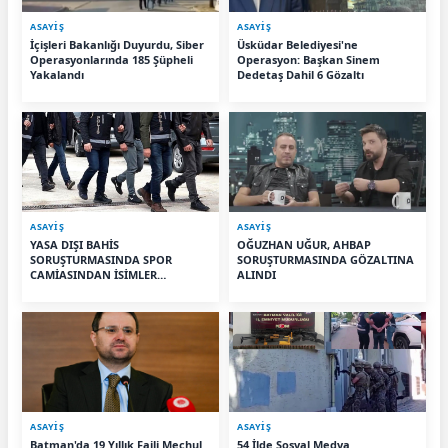
ASAYİŞ
ASAYİŞ
İçişleri Bakanlığı Duyurdu, Siber
Üsküdar Belediyesi'ne
Operasyonlarında 185 Şüpheli
Operasyon: Başkan Sinem
Yakalandı
Dedetaş Dahil 6 Gözaltı
ASAYİŞ
ASAYİŞ
YASA DIŞI BAHİS
OĞUZHAN UĞUR, AHBAP
SORUŞTURMASINDA SPOR
SORUŞTURMASINDA GÖZALTINA
CAMİASINDAN İSİMLER
ALINDI
GÖZALTINDA
ASAYİŞ
ASAYİŞ
Batman'da 19 Yıllık Faili Meçhul
54 İlde Sosyal Medya