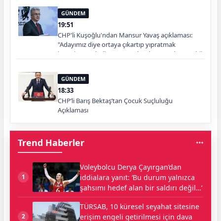
GÜNDEM
19:51
CHP'li Kuşoğlu'ndan Mansur Yavaş açıklaması:
"Adayımız diye ortaya çıkartıp yıpratmak
istemiyoruz, halkın teveccühü devam ederse tabii
ki olur"
GÜNDEM
18:33
CHP’li Barış Bektaş’tan Çocuk Suçluluğu
Açıklaması
Trend Haberler
Voleybolcu Derya Çayırgan’dan
iddialara yanıt: ‘Bu durum yalnızca
1
şahsımı hedef alan bir saldırı değil…’
TÜRSAB, 10 küresel seyahat sitesine
erişim engeli getirilmesi için dava
2