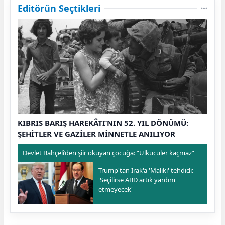
Editörün Seçtikleri
KIBRIS BARIŞ HAREKÂTI’NIN 52. YIL DÖNÜMÜ:
ŞEHİTLER VE GAZİLER MİNNETLE ANILIYOR
Devlet Bahçeli’den şiir okuyan çocuğa: “Ülkücüler kaçmaz”
Trump'tan Irak'a 'Maliki' tehdidi:
'Seçilirse ABD artık yardım
etmeyecek'