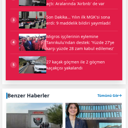
açtı: Aralarında 'Airbnb' de var
Son Dakika... Yılın ilk MGK'si sona
3
erdi: 9 maddelik bildiri yayımladı!
Migros işçilerinin eylemine
Tanrıkulu'ndan destek: 'Yüzde 27’ye
4
karşı yüzde 28 zam kabul edilemez'
27 kaçak göçmen ile 2 göçmen
5
kaçakçısı yakalandı
Benzer Haberler
Tümünü Gör