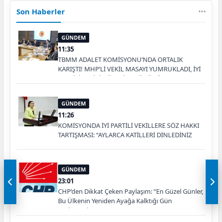
Son Haberler
GÜNDEM
11:35
TBMM ADALET KOMİSYONU’NDA ORTALIK
KARIŞTI! MHP’Lİ VEKİL MASAYI YUMRUKLADI, İYİ
PARTİLİ VEKİLİN ÜZERİNE YÜRÜDÜ
GÜNDEM
11:26
KOMİSYONDA İYİ PARTİLİ VEKİLLERE SÖZ HAKKI
TARTIŞMASI: “AYLARCA KATİLLERİ DİNLEDİNİZ
YA!”
GÜNDEM
23:01
CHP’den Dikkat Çeken Paylaşım: “En Güzel Günler,
Bu Ülkenin Yeniden Ayağa Kalktığı Gün
Başlayacak”