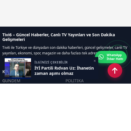
Tivi6 – Güncel Haberler, Canlı TV Yayınları ve Son Dakika
Gelişmeleri
Tivi6 ile Türkiye ve dünyadan son dakika haberleri, güncel gelişmeler, canlı TV
yayınları, ekonomi, spor, magazin ve daha fazlası tek adreste.
WhatsApp
İhbar Hattı
×
İLGİNİZİ ÇEKEBİLİR
İYİ Partili Rıdvan Uz: İhanetin
Kategoriler
zaman aşımı olmaz
GÜNDEM
POLİTİKA
ASAYİŞ
EKONOMİ
DÜNYA
YAZARLAR
YEREL YÖNETİMLER
Yavuz Selim Demirağ
SPOR
Hakan SÖNMEZ
EĞİTİM
PROF DR İPEK ÖZKAL SAYAN