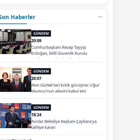
Son Haberler
GÜNDEM
20:09
Cumhurbaşkanı Recep Tayyip
Erdoğan, Milli Güvenlik Kurulu
Toplantısı'na başkanlık etti.
GÜNDEM
20:07
Akın Gürlek'ten kritik görüşme: Uğur
Mumcu'nun ailesini kabul etti
GÜNDEM
18:24
Avcılar Belediye Başkanı Çaykara'ya
tahliye kararı