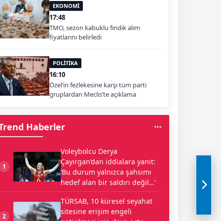
EKONOMİ
17:48
TMO, sezon kabuklu fındık alım
fiyatlarını belirledi
POLİTİKA
16:10
Özel’in fezlekesine karşı tüm parti
gruplardan Meclis’te açıklama
Trend Haberler
Voleybolcu Derya
Çayırgan’dan iddialara yanıt:
1
‘Bu durum yalnızca şahsımı
hedef alan bir saldırı değil…’
TÜRSAB, 10 küresel seyahat
sitesine erişim engeli
2