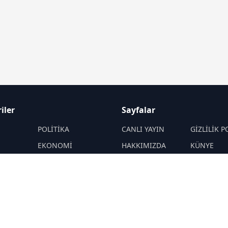
iler
Sayfalar
M
POLİTİKA
CANLI YAYIN
GİZLİLİK P
EKONOMİ
HAKKIMIZDA
KÜNYE
YAZARLAR
ÇEREZ POLİTİKASI
İletişim
ÖNETİMLER
Yavuz Selim
RSS
Sitemap
Demirağ
Hakan SÖNMEZ
PROF DR İPEK