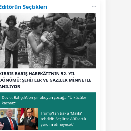
Editörün Seçtikleri
KIBRIS BARIŞ HAREKÂTI’NIN 52. YIL
DÖNÜMÜ: ŞEHİTLER VE GAZİLER MİNNETLE
ANILIYOR
Devlet Bahçeli’den şiir okuyan çocuğa: “Ülkücüler
kaçmaz”
Trump'tan Irak'a 'Maliki'
tehdidi: 'Seçilirse ABD artık
yardım etmeyecek'