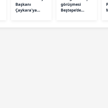
Başkanı
görüşmesi
Çaykara'ya
Beştepe’de
tahliye kararı
başladı
y
e