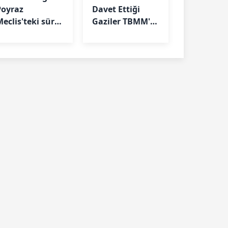
Poyraz
Davet Ettiği
Meclis'teki süreç
Gaziler TBMM'ye
asasıyla ilgili
Girişte
sti gürledi
Engellendi: