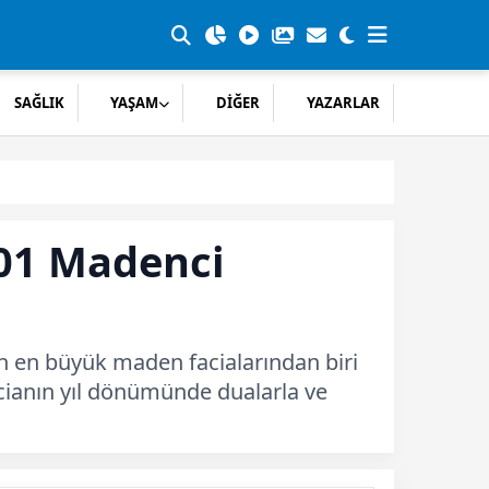
SAĞLIK
YAŞAM
DİĞER
YAZARLAR
301 Madenci
n en büyük maden facialarından biri
cianın yıl dönümünde dualarla ve