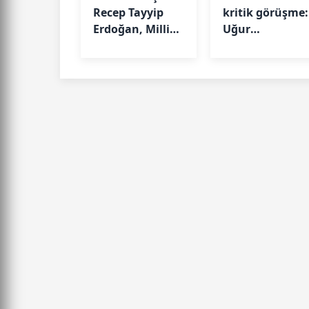
Recep Tayyip
kritik görüşme:
Erdoğan, Milli
Uğur
Güvenlik Kurulu
Mumcu'nun
Toplantısı'na
ailesini kabul
başkanlık etti.
etti