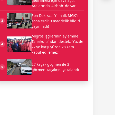
getirilmesi için dava açtı:
Aralarında 'Airbnb' de var
Son Dakika... Yılın ilk MGK'si
sona erdi: 9 maddelik bildiri
3
yayımladı!
Migros işçilerinin eylemine
Tanrıkulu'ndan destek: 'Yüzde
4
27’ye karşı yüzde 28 zam
kabul edilemez'
27 kaçak göçmen ile 2
5
göçmen kaçakçısı yakalandı