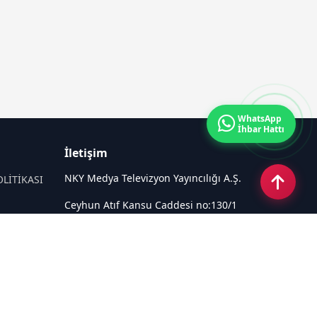
WhatsApp
İhbar Hattı
İletişim
NKY Medya Televizyon Yayıncılığı A.Ş.
OLİTİKASI
Ceyhun Atıf Kansu Caddesi no:130/1
Çankaya ANKARA
Email:
info@tivi6.com.tr
Tel:
+90 530 440 82 91
Sosyal Medya