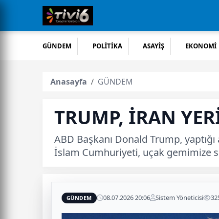
GÜNDEM
POLİTİKA
ASAYİŞ
EKONOMİ
Anasayfa
GÜNDEM
TRUMP, İRAN YER
ABD Başkanı Donald Trump, yaptığı 
İslam Cumhuriyeti, uçak gemimize sal
08.07.2026 20:06
Sistem Yöneticisi
32
GÜNDEM