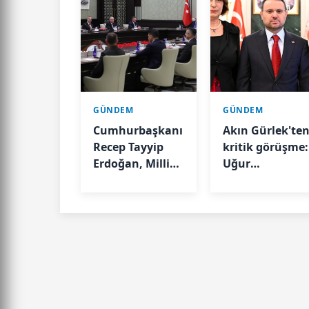
GÜNDEM
GÜNDEM
Cumhurbaşkanı
Akın Gürlek'te
Recep Tayyip
kritik görüşme:
Erdoğan, Milli
Uğur
Güvenlik Kurulu
Mumcu'nun
Toplantısı'na
ailesini kabul
başkanlık etti.
etti