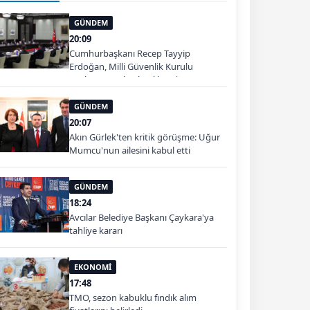
GÜNDEM
20:09
Cumhurbaşkanı Recep Tayyip
Erdoğan, Milli Güvenlik Kurulu
Toplantısı'na başkanlık etti.
GÜNDEM
20:07
Akın Gürlek'ten kritik görüşme: Uğur
Mumcu'nun ailesini kabul etti
GÜNDEM
18:24
Avcılar Belediye Başkanı Çaykara'ya
tahliye kararı
EKONOMİ
17:48
TMO, sezon kabuklu fındık alım