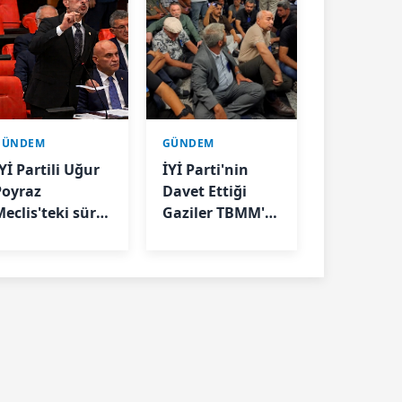
GÜNDEM
GÜNDEM
Yİ Partili Uğur
İYİ Parti'nin
Poyraz
Davet Ettiği
Meclis'teki süreç
Gaziler TBMM'ye
asasıyla ilgili
Girişte
sti gürledi
Engellendi: