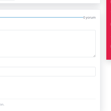
0 yorum
ın.