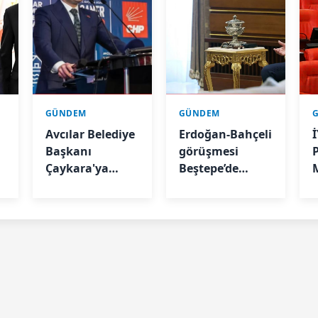
GÜNDEM
GÜNDEM
n
Avcılar Belediye
Erdoğan-Bahçeli
İ
Başkanı
görüşmesi
Çaykara'ya
Beştepe’de
tahliye kararı
başladı
y
e