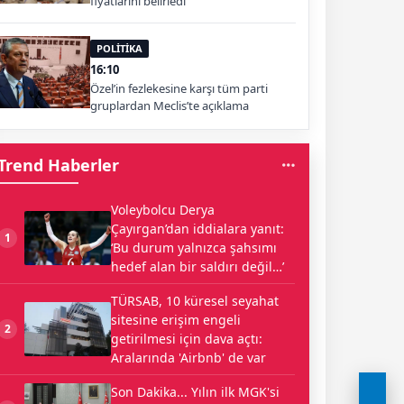
fiyatlarını belirledi
POLİTİKA
16:10
Özel’in fezlekesine karşı tüm parti
gruplardan Meclis’te açıklama
Trend Haberler
Voleybolcu Derya
Çayırgan’dan iddialara yanıt:
1
‘Bu durum yalnızca şahsımı
hedef alan bir saldırı değil…’
TÜRSAB, 10 küresel seyahat
sitesine erişim engeli
2
getirilmesi için dava açtı:
Aralarında 'Airbnb' de var
Son Dakika... Yılın ilk MGK'si