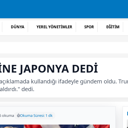
DÜNYA
YEREL YÖNETİMLER
SPOR
EĞİTİM
İNE JAPONYA DEDİ
açıklamada kullandığı ifadeyle gündem oldu. Tr
dırdı." dedi.
5 okuma
Okuma Süresi: 1 dk