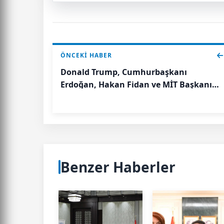
ÖNCEKI HABER
Donald Trump, Cumhurbaşkanı
Erdoğan, Hakan Fidan ve MİT Başkanı
İbrahim Kalın, Zirve başlamadan hemen
önce sohbet etti;
Benzer Haberler