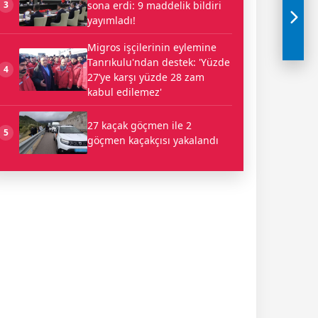
sona erdi: 9 maddelik bildiri
3
yayımladı!
Migros işçilerinin eylemine
Tanrıkulu'ndan destek: 'Yüzde
4
27’ye karşı yüzde 28 zam
kabul edilemez'
27 kaçak göçmen ile 2
5
göçmen kaçakçısı yakalandı