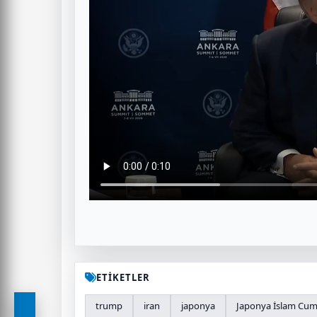
ETİKETLER
trump
iran
japonya
Japonya İslam Cum