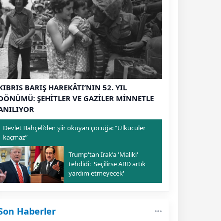
KIBRIS BARIŞ HAREKÂTI’NIN 52. YIL
DÖNÜMÜ: ŞEHİTLER VE GAZİLER MİNNETLE
ANILIYOR
Devlet Bahçeli’den şiir okuyan çocuğa: “Ülkücüler
kaçmaz”
Trump'tan Irak'a 'Maliki'
tehdidi: 'Seçilirse ABD artık
yardım etmeyecek'
Son Haberler