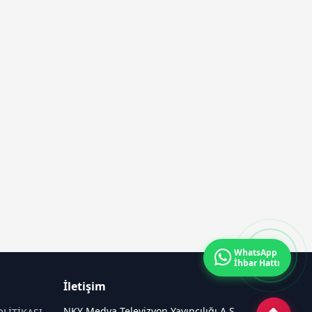
WhatsApp
İhbar Hattı
İletişim
NKY Medya Televizyon Yayıncılığı A.Ş.