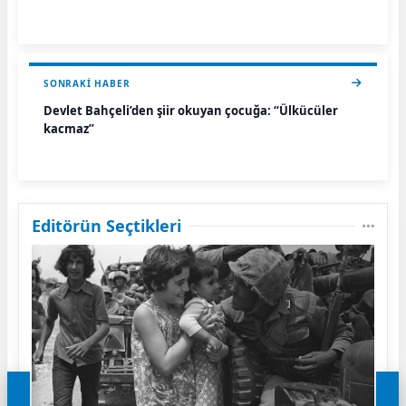
SONRAKI HABER
Devlet Bahçeli’den şiir okuyan çocuğa: “Ülkücüler
kaçmaz”
Editörün Seçtikleri