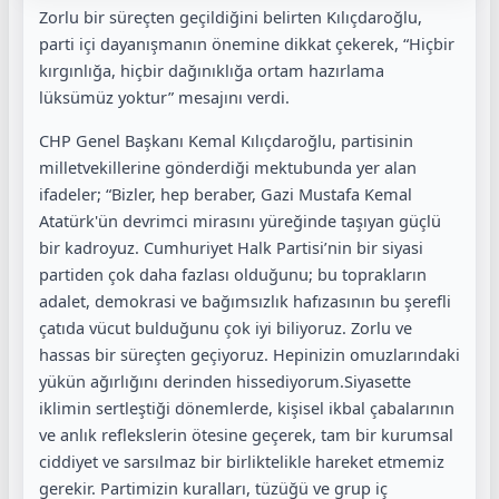
Zorlu bir süreçten geçildiğini belirten Kılıçdaroğlu,
parti içi dayanışmanın önemine dikkat çekerek, “Hiçbir
kırgınlığa, hiçbir dağınıklığa ortam hazırlama
lüksümüz yoktur” mesajını verdi.
CHP Genel Başkanı Kemal Kılıçdaroğlu, partisinin
milletvekillerine gönderdiği mektubunda yer alan
ifadeler; “Bizler, hep beraber, Gazi Mustafa Kemal
Atatürk'ün devrimci mirasını yüreğinde taşıyan güçlü
bir kadroyuz. Cumhuriyet Halk Partisi’nin bir siyasi
partiden çok daha fazlası olduğunu; bu toprakların
adalet, demokrasi ve bağımsızlık hafızasının bu şerefli
çatıda vücut bulduğunu çok iyi biliyoruz. Zorlu ve
hassas bir süreçten geçiyoruz. Hepinizin omuzlarındaki
yükün ağırlığını derinden hissediyorum.Siyasette
iklimin sertleştiği dönemlerde, kişisel ikbal çabalarının
ve anlık reflekslerin ötesine geçerek, tam bir kurumsal
ciddiyet ve sarsılmaz bir birliktelikle hareket etmemiz
gerekir. Partimizin kuralları, tüzüğü ve grup iç