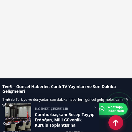
Tivi6 – Güncel Haberler, Canlı TV Yayınları ve Son Dakika
Gelişmeleri
Tivi6 ile Türkiye ve dünyadan son dakika haberleri, güncel gelişmeler, canlı TV
yayınları, ekonomi, spor, magazin ve daha fazlası tek adreste.
×
WhatsApp
İLGİNİZİ ÇEKEBİLİR
İhbar Hattı
Cumhurbaşkanı Recep Tayyip
Erdoğan, Milli Güvenlik
Kategoriler
Kurulu Toplantısı'na
başkanlık etti.