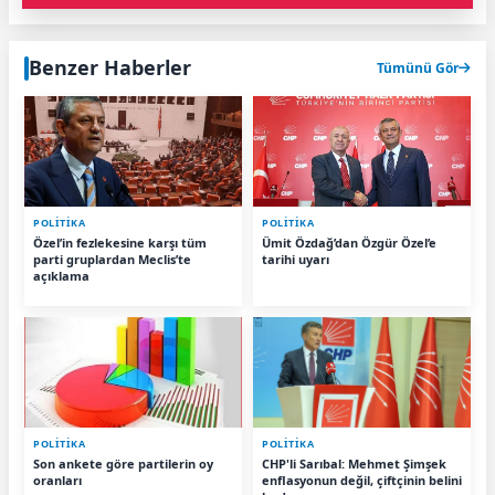
Benzer Haberler
Tümünü Gör
POLİTİKA
POLİTİKA
Özel’in fezlekesine karşı tüm
Ümit Özdağ’dan Özgür Özel’e
parti gruplardan Meclis’te
tarihi uyarı
açıklama
POLİTİKA
POLİTİKA
Son ankete göre partilerin oy
CHP'li Sarıbal: Mehmet Şimşek
oranları
enflasyonun değil, çiftçinin belini