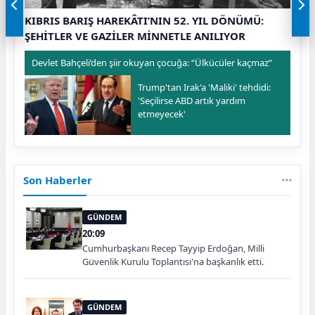
KIBRIS BARIŞ HAREKÂTI’NIN 52. YIL DÖNÜMÜ:
ŞEHİTLER VE GAZİLER MİNNETLE ANILIYOR
Devlet Bahçeli’den şiir okuyan çocuğa: “Ülkücüler kaçmaz”
Trump'tan Irak'a 'Maliki' tehdidi:
'Seçilirse ABD artık yardım
etmeyecek'
Son Haberler
GÜNDEM
20:09
Cumhurbaşkanı Recep Tayyip Erdoğan, Milli
Güvenlik Kurulu Toplantısı'na başkanlık etti.
GÜNDEM