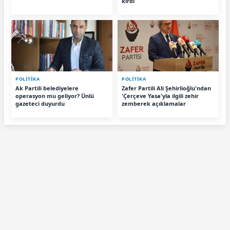
kırdı
POLİTİKA
POLİTİKA
Ak Partili belediyelere
Zafer Partili Ali Şehirlioğlu'ndan
operasyon mu geliyor? Ünlü
'Çerçeve Yasa'yla ilgili zehir
gazeteci duyurdu
zemberek açıklamalar