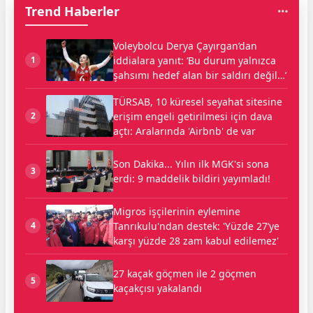
Trend Haberler
Voleybolcu Derya Çayırgan’dan
iddialara yanıt: ‘Bu durum yalnızca
1
şahsımı hedef alan bir saldırı değil…’
TÜRSAB, 10 küresel seyahat sitesine
erişim engeli getirilmesi için dava
2
açtı: Aralarında 'Airbnb' de var
Son Dakika... Yılın ilk MGK'si sona
3
erdi: 9 maddelik bildiri yayımladı!
Migros işçilerinin eylemine
Tanrıkulu'ndan destek: 'Yüzde 27’ye
4
karşı yüzde 28 zam kabul edilemez'
27 kaçak göçmen ile 2 göçmen
5
kaçakçısı yakalandı