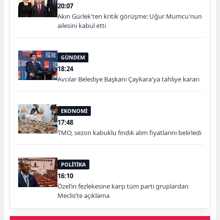
20:07
Akın Gürlek'ten kritik görüşme: Uğur Mumcu'nun
ailesini kabul etti
GÜNDEM
18:24
Avcılar Belediye Başkanı Çaykara'ya tahliye kararı
EKONOMİ
17:48
TMO, sezon kabuklu fındık alım fiyatlarını belirledi
POLİTİKA
16:10
Özel’in fezlekesine karşı tüm parti gruplardan
Meclis’te açıklama