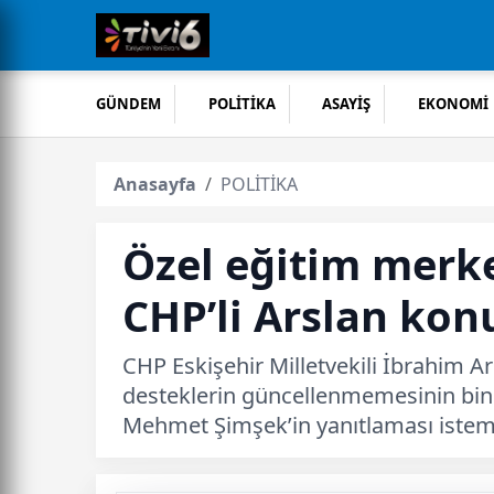
GÜNDEM
POLİTİKA
ASAYİŞ
EKONOMİ
Anasayfa
POLİTİKA
Özel eğitim merke
CHP’li Arslan konu
CHP Eskişehir Milletvekili İbrahim Ar
desteklerin güncellenmemesinin binle
Mehmet Şimşek’in yanıtlaması istemi