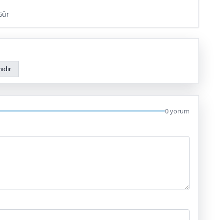
Gür
ıdır
0 yorum