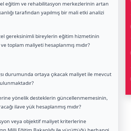
 özel eğitim ve rehabilitasyon merkezlerinin artan
anlığı tarafından yapılmış bir mali etki analizi
l gereksinimli bireylerin eğitim hizmetinin
şı ve toplam maliyeti hesaplanmış mıdır?
ı durumunda ortaya çıkacak maliyet ile mevcut
 bulunmaktadır?
lerine yönelik desteklerin güncellenmemesinin,
racağı ilave yük hesaplanmış mıdır?
syon veya objektif maliyet kriterlerine
ın Milli Eğitim Bakanlığı ile yürüttüğü herhangi