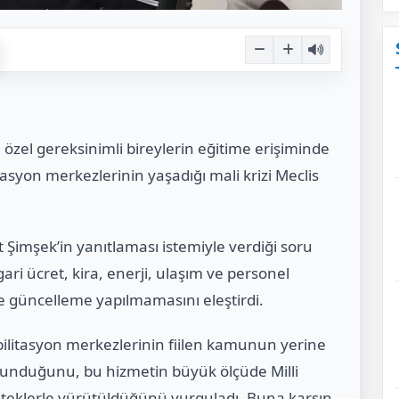
, özel gereksinimli bireylerin eğitime erişiminde
tasyon merkezlerinin yaşadığı mali krizi Meclis
Şimşek’in yanıtlaması istemiyle verdiği soru
gari ücret, kira, enerji, ulaşım ve personel
 güncelleme yapılmamasını eleştirdi.
bilitasyon merkezlerinin fiilen kamunun yerine
sunduğunu, bu hizmetin büyük ölçüde Milli
steklerle yürütüldüğünü vurguladı. Buna karşın,