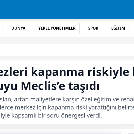
DÜNYA
YEREL YÖNETİMLER
SPOR
EĞİTİM
zleri kapanma riskiyle 
yu Meclis’e taşıdı
slan, artan maliyetlere karşın özel eğitim ve reh
rce merkez için kapanma riski yarattığını belirt
yle kapsamlı bir soru önergesi verdi.