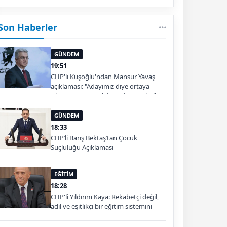
Son Haberler
GÜNDEM
19:51
CHP'li Kuşoğlu'ndan Mansur Yavaş
açıklaması: "Adayımız diye ortaya
çıkartıp yıpratmak istemiyoruz, halkın
teveccühü devam ederse tabii ki olur"
GÜNDEM
18:33
CHP’li Barış Bektaş’tan Çocuk
Suçluluğu Açıklaması
EĞİTİM
18:28
CHP'li Yıldırım Kaya: Rekabetçi değil,
adil ve eşitlikçi bir eğitim sistemini
inşa edeceğiz.