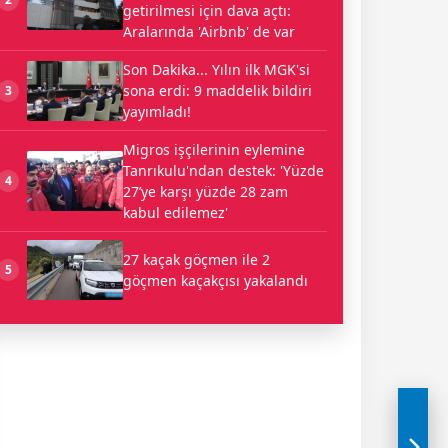
getirilmesi için dava açtı:
Aralarında 'Airbnb' de var
Son Dakika... Yılın ilk MGK'si
sona erdi: 9 maddelik bildiri
3
yayımladı!
Migros işçilerinin eylemine
Tanrıkulu'ndan destek: 'Yüzde
4
27’ye karşı yüzde 28 zam
kabul edilemez'
27 kaçak göçmen ile 2
5
göçmen kaçakçısı yakalandı