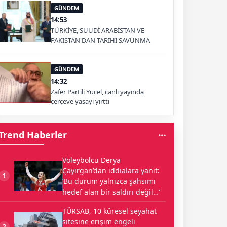
GÜNDEM
14:53
TÜRKİYE, SUUDİ ARABİSTAN VE
PAKİSTAN'DAN TARİHİ SAVUNMA
ADIMI: MEKKE ORTAK SAVUNMA
ANLAŞMASI İMZALANDI
GÜNDEM
14:32
Zafer Partili Yücel, canlı yayında
çerçeve yasayı yırttı
Trend Haberler
Voleybolcu Derya
Çayırgan’dan iddialara yanıt:
1
‘Bu durum yalnızca şahsımı
hedef alan bir saldırı değil…’
TÜRSAB, 10 küresel seyahat
sitesine erişim engeli
2