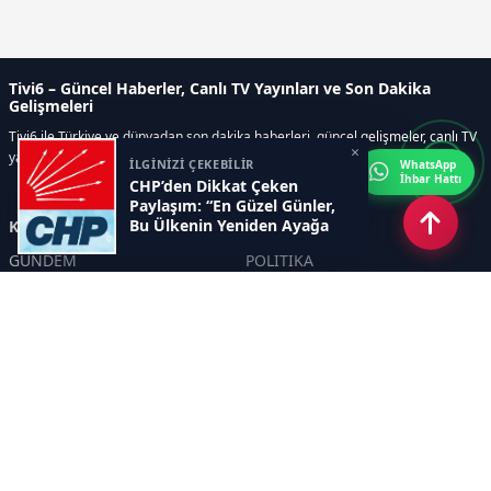
Tivi6 – Güncel Haberler, Canlı TV Yayınları ve Son Dakika
Gelişmeleri
Tivi6 ile Türkiye ve dünyadan son dakika haberleri, güncel gelişmeler, canlı TV
×
yayınları, ekonomi, spor, magazin ve daha fazlası tek adreste.
İLGİNİZİ ÇEKEBİLİR
WhatsApp
İhbar Hattı
CHP’den Dikkat Çeken
Paylaşım: “En Güzel Günler,
Bu Ülkenin Yeniden Ayağa
Kategoriler
Kalktığı Gün Başlayacak”
GÜNDEM
POLİTİKA
ASAYİŞ
EKONOMİ
DÜNYA
YAZARLAR
YEREL YÖNETİMLER
Yavuz Selim Demirağ
SPOR
Hakan SÖNMEZ
EĞİTİM
PROF DR İPEK ÖZKAL SAYAN
SAĞLIK
YAŞAM