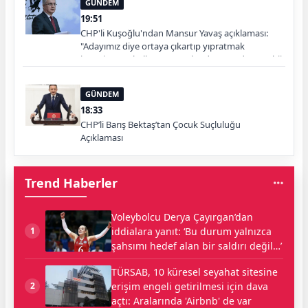
GÜNDEM
19:51
CHP'li Kuşoğlu'ndan Mansur Yavaş açıklaması:
"Adayımız diye ortaya çıkartıp yıpratmak
istemiyoruz, halkın teveccühü devam ederse tabii
ki olur"
GÜNDEM
18:33
CHP’li Barış Bektaş’tan Çocuk Suçluluğu
Açıklaması
Trend Haberler
Voleybolcu Derya Çayırgan’dan
iddialara yanıt: ‘Bu durum yalnızca
1
şahsımı hedef alan bir saldırı değil…’
TÜRSAB, 10 küresel seyahat sitesine
erişim engeli getirilmesi için dava
2
açtı: Aralarında 'Airbnb' de var