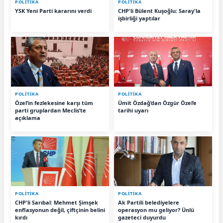
POLİTİKA
POLİTİKA
YSK Yeni Parti kararını verdi
CHP'li Bülent Kuşoğlu: Saray'la
işbirliği yaptılar
POLİTİKA
POLİTİKA
Özel’in fezlekesine karşı tüm
Ümit Özdağ’dan Özgür Özel’e
parti gruplardan Meclis’te
tarihi uyarı
açıklama
POLİTİKA
POLİTİKA
CHP'li Sarıbal: Mehmet Şimşek
Ak Partili belediyelere
enflasyonun değil, çiftçinin belini
operasyon mu geliyor? Ünlü
kırdı
gazeteci duyurdu