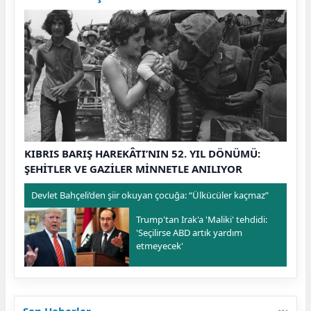
KIBRIS BARIŞ HAREKÂTI’NIN 52. YIL DÖNÜMÜ:
ŞEHİTLER VE GAZİLER MİNNETLE ANILIYOR
Devlet Bahçeli’den şiir okuyan çocuğa: “Ülkücüler kaçmaz”
Trump'tan Irak'a 'Maliki' tehdidi:
'Seçilirse ABD artık yardım
etmeyecek'