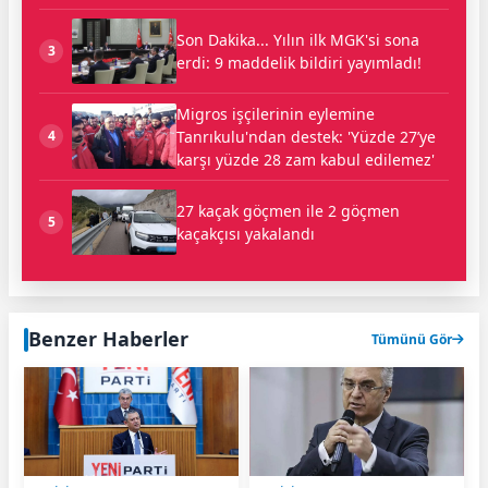
Son Dakika... Yılın ilk MGK'si sona
3
erdi: 9 maddelik bildiri yayımladı!
Migros işçilerinin eylemine
Tanrıkulu'ndan destek: 'Yüzde 27’ye
4
karşı yüzde 28 zam kabul edilemez'
27 kaçak göçmen ile 2 göçmen
5
kaçakçısı yakalandı
Benzer Haberler
Tümünü Gör