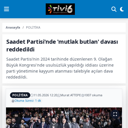
Anasayfa
POLİTİKA
Saadet Partisi'nde 'mutlak butlan' davası
reddedildi
Saadet Partisi’nin 2024 tarihinde düzenlenen 9. Olağan
Büyük Kongresi'nde usulsüzlük yapıldığı iddiası üzerine
parti yönetimine kayyum atanması talebiyle açılan dava
reddedildi.
POLİTİKA
11.05.2026 12:20
Murat ATTEPE
1007 okuma
Okuma Süresi: 1 dk