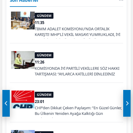
Son Haberler
GÜNDEM
11:35
TBMM ADALET KOMİSYONU’NDA ORTALIK
KARIŞTI! MHP’Lİ VEKİL MASAYI YUMRUKLADI, İYİ
PARTİLİ VEKİLİN ÜZERİNE YÜRÜDÜ
GÜNDEM
11:26
KOMİSYONDA İYİ PARTİLİ VEKİLLERE SÖZ HAKKI
TARTIŞMASI: “AYLARCA KATİLLERİ DİNLEDİNİZ
YA!”
GÜNDEM
23:01
CHP’den Dikkat Çeken Paylaşım: “En Güzel Günler,
Bu Ülkenin Yeniden Ayağa Kalktığı Gün
Başlayacak”