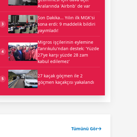
Aralarında 'Airbnb' de var
Son Dakika... Yılın ilk MGK'si
sona erdi: 9 maddelik bildiri
3
yayımladı!
Migros işçilerinin eylemine
Tanrıkulu'ndan destek: 'Yüzde
4
27’ye karşı yüzde 28 zam
kabul edilemez'
27 kaçak göçmen ile 2
5
göçmen kaçakçısı yakalandı
Tümünü Gör