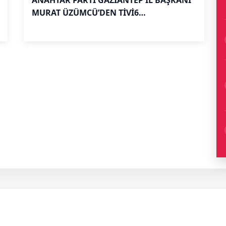
ANAHTAR PARTİ GAZİANTEP İL BAŞKANI
MURAT ÜZÜMCÜ’DEN TİVİ6
MİKROFONLARINA DİKKAT ÇEKEN
AÇIKLAMALAR