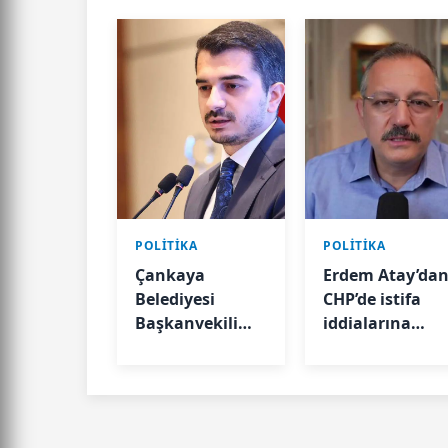
POLİTİKA
POLİTİKA
Çankaya
Erdem Atay’da
Belediyesi
CHP’de istifa
Başkanvekili
iddialarına
belli oldu
tepki: “Oyları
bölmeyin”