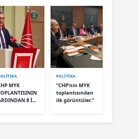
POLİTİKA
POLİTİKA
CHP MYK
“CHP’nin MYK
TOPLANTISININ
toplantısından
RDINDAN 8 İL
ilk görüntüler.”
YÖNETİMİ
GÖREVDEN
ALINDI