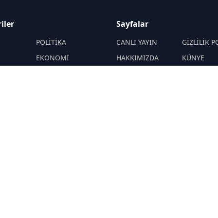
iler
Sayfalar
M
POLİTİKA
CANLI YAYIN
GİZLİLİK P
EKONOMİ
HAKKIMIZDA
KÜNYE
YAZARLAR
ÇEREZ POLİTİKASI
İletişim
ÖNETİMLER
Yavuz Selim
RSS
Sitemap
Demirağ
Hakan SÖNMEZ
PROF DR İPEK
ÖZKAL SAYAN
YAŞAM
TEKNOLOJİ
N
DİĞER
R