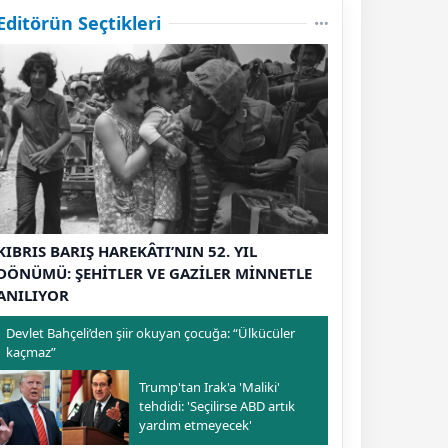
Editörün Seçtikleri
KIBRIS BARIŞ HAREKÂTI’NIN 52. YIL
DÖNÜMÜ: ŞEHİTLER VE GAZİLER MİNNETLE
ANILIYOR
Devlet Bahçeli’den şiir okuyan çocuğa: “Ülkücüler
kaçmaz”
Trump'tan Irak'a 'Maliki'
tehdidi: 'Seçilirse ABD artık
yardım etmeyecek'