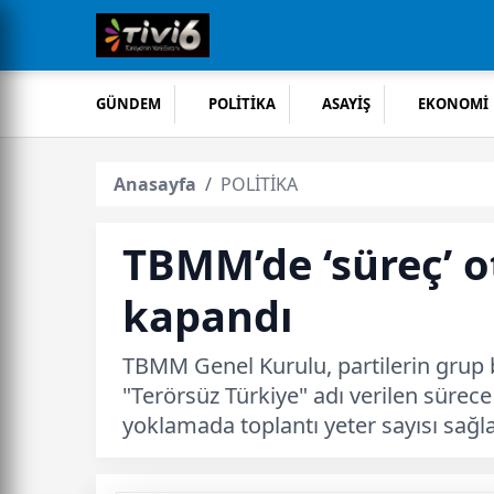
GÜNDEM
POLİTİKA
ASAYİŞ
EKONOMİ
Anasayfa
POLİTİKA
TBMM’de ‘süreç’ 
kapandı
TBMM Genel Kurulu, partilerin grup b
"Terörsüz Türkiye" adı verilen sürec
yoklamada toplantı yeter sayısı sağl