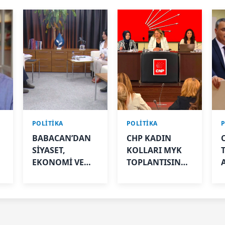
POLİTİKA
POLİTİKA
n
BABACAN’DAN
CHP KADIN
SİYASET,
KOLLARI MYK
EKONOMİ VE
TOPLANTISINDA
A
TOPLUMA DAİR
YENİ DÖNEM
ÇARPICI SÖZLER
ÇALIŞMALARI
GÖRÜŞÜLDÜ