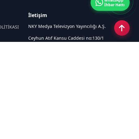
WhatsApp
İhbar Hattı
İletişim
NKY Medya Televizyon Yayıncılığı A.Ş.
OLİTİKASI
Ceyhun Atıf Kansu Caddesi no:130/1
Çankaya ANKARA
Email:
info@tivi6.com.tr
Tel:
+90 530 440 82 91
Sosyal Medya