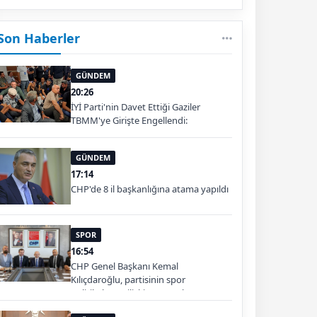
Son Haberler
GÜNDEM
20:26
İYİ Parti'nin Davet Ettiği Gaziler
TBMM'ye Girişte Engellendi:
GÜNDEM
17:14
CHP'de 8 il başkanlığına atama yapıldı
SPOR
16:54
CHP Genel Başkanı Kemal
Kılıçdaroğlu, partisinin spor
politikalarına ilişkin yürütülen
çalışmaları değerlendirmek üzere