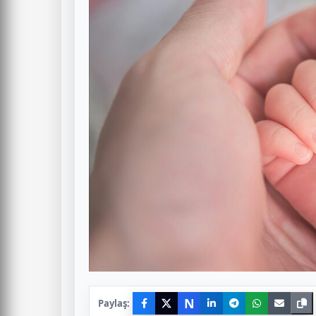
N
Paylaş: