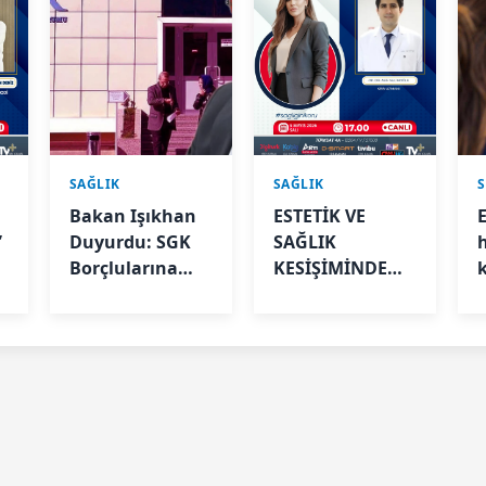
SAĞLIK
SAĞLIK
Bakan Işıkhan
ESTETİK VE
”
Duyurdu: SGK
SAĞLIK
Borçlularına
KESİŞİMİNDE
Nefes Aldıracak
KRİTİK
Düzenleme
BAŞLIKLAR
k
TİVİ6’DA