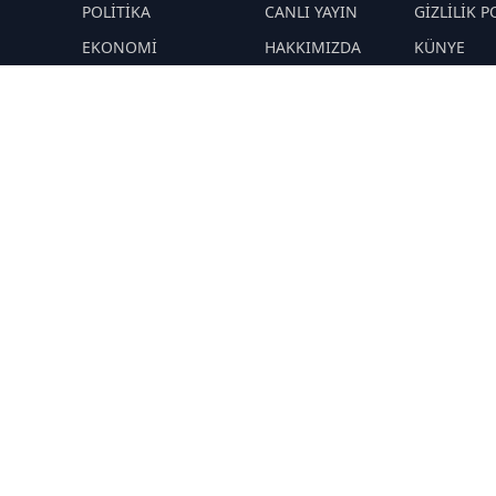
M
POLİTİKA
CANLI YAYIN
GİZLİLİK P
EKONOMİ
HAKKIMIZDA
KÜNYE
YAZARLAR
ÇEREZ POLİTİKASI
İletişim
ÖNETİMLER
Yavuz Selim
RSS
Sitemap
Demirağ
Hakan SÖNMEZ
PROF DR İPEK
ÖZKAL SAYAN
YAŞAM
TEKNOLOJİ
N
DİĞER
R