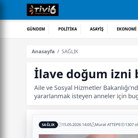
GÜNDEM
POLİTİKA
ASAYİŞ
EKONOMİ
Anasayfa
SAĞLIK
İlave doğum izni 
Aile ve Sosyal Hizmetler Bakanlığı'nd
yararlanmak isteyen anneler için bug
15.05.2026 14:05
Murat ATTEPE
1307 
SAĞLIK