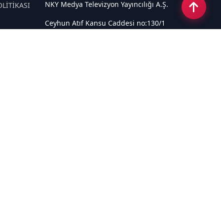
NKY Medya Televizyon Yayıncılığı A.Ş.
OLİTİKASI
Ceyhun Atıf Kansu Caddesi no:130/1
Çankaya ANKARA
Email:
info@tivi6.com.tr
Tel:
+90 530 440 82 91
Sosyal Medya
Haberpaketleri