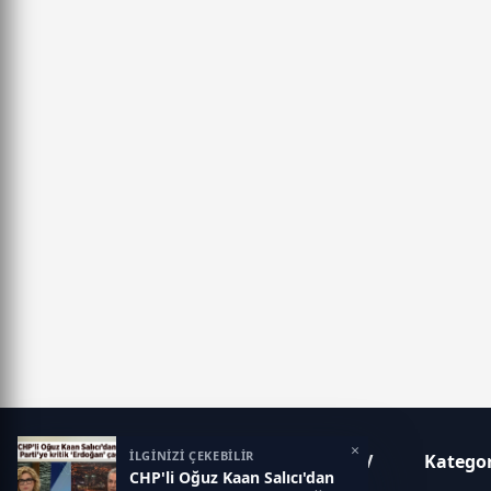
×
İLGİNİZİ ÇEKEBİLİR
Tivi6 – Güncel Haberler, Canlı TV
Kategor
CHP'li Oğuz Kaan Salıcı'dan
Yayınları ve Son Dakika