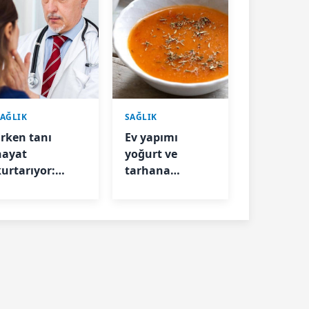
SAĞLIK
SAĞLIK
Erken tanı
Ev yapımı
hayat
yoğurt ve
kurtarıyor:
tarhana
Lenfomanın 7
bağışıklığın
ritik belirtisi
anahtarı!
nedir?