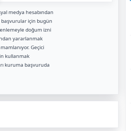
sosyal medya hesabından
n başvurular için bugün
zenlemeyle doğum izni
kkından yararlanmak
amamlanıyor. Geçici
zin kullanmak
ıkları kuruma başvuruda