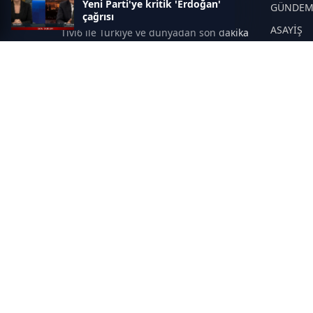
Yeni Parti'ye kritik 'Erdoğan'
Gelişmeleri
GÜNDE
çağrısı
ASAYİŞ
Tivi6 ile Türkiye ve dünyadan son dakika
haberleri, güncel gelişmeler, canlı TV
DÜNYA
yayınları, ekonomi, spor, magazin ve
YEREL Y
daha fazlası tek adreste.
SPOR
EĞİTİM
SAĞLIK
İNSAN
MAGAZİ
YAZARLA
© 2025 Tüm hakları saklıdır.