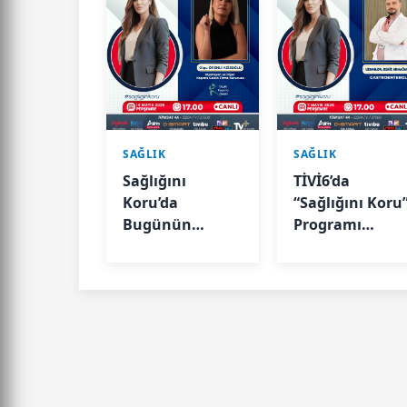
SAĞLIK
SAĞLIK
Sağlığını
TİVİ6’da
Koru’da
“Sağlığını Koru
Bugünün
Programı
Konusu: Sağlıklı
İzleyiciyle
Beslenme
Buluşuyor