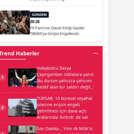
GÜNDEM
20:26
İYİ Parti'nin Davet Ettiği Gaziler
TBMM'ye Girişte Engellendi:
Trend Haberler
Voleybolcu Derya
Çayırgan’dan iddialara yanıt:
1
‘Bu durum yalnızca şahsımı
hedef alan bir saldırı değil…’
TÜRSAB, 10 küresel seyahat
sitesine erişim engeli
2
getirilmesi için dava açtı:
Aralarında 'Airbnb' de var
Son Dakika... Yılın ilk MGK'si