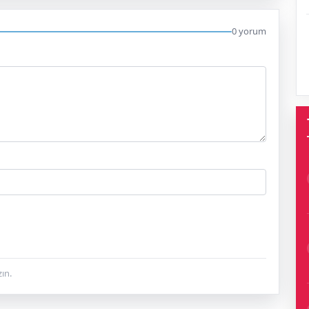
0 yorum
ın.