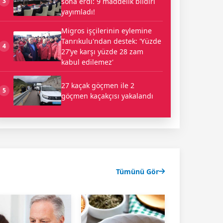
sona erdi: 9 maddelik bildiri
3
yayımladı!
Migros işçilerinin eylemine
Tanrıkulu'ndan destek: 'Yüzde
4
27’ye karşı yüzde 28 zam
kabul edilemez'
27 kaçak göçmen ile 2
5
göçmen kaçakçısı yakalandı
Tümünü Gör