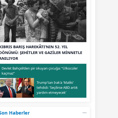
KIBRIS BARIŞ HAREKÂTI’NIN 52. YIL
DÖNÜMÜ: ŞEHİTLER VE GAZİLER MİNNETLE
ANILIYOR
Devlet Bahçeli’den şiir okuyan çocuğa: “Ülkücüler
kaçmaz”
Trump'tan Irak'a 'Maliki'
tehdidi: 'Seçilirse ABD artık
yardım etmeyecek'
Son Haberler