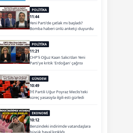
POLİTİKA
11:44
Yeni Parti'de çatlak mı başladı?
Bomba haberi ünlü anketçi duyurdu
POLİTİKA
11:21
CHP'li Oğuz Kaan Salıcı'dan Yeni
Parti'ye kritik 'Erdoğan' çağrısı
GÜNDEM
10:49
İYİ Partili Uğur Poyraz Meclis'teki
süreç yasasıyla ilgili esti gürledi
EKONOMİ
10:12
Benzindeki indirimde vatandaşlara
büyük hayal kırıklığı