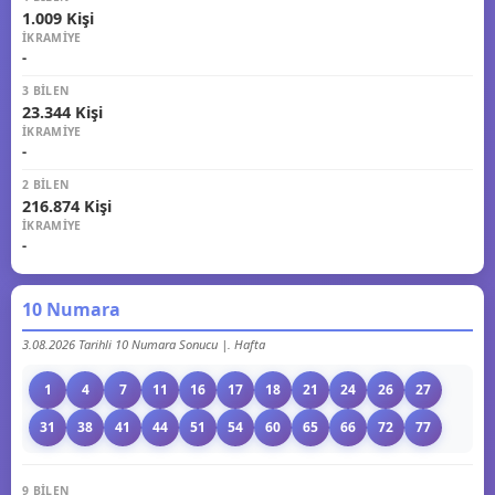
1.009 Kişi
İKRAMIYE
-
3 BILEN
23.344 Kişi
İKRAMIYE
-
2 BILEN
216.874 Kişi
İKRAMIYE
-
10 Numara
3.08.2026 Tarihli 10 Numara Sonucu |. Hafta
1
4
7
11
16
17
18
21
24
26
27
31
38
41
44
51
54
60
65
66
72
77
9 BILEN