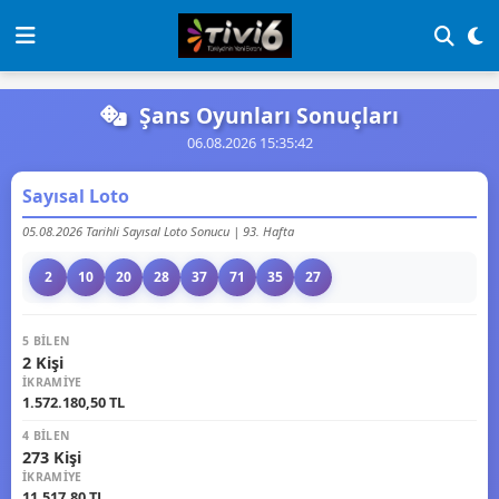
Şans Oyunları Sonuçları
06.08.2026 15:35:42
Sayısal Loto
05.08.2026 Tarihli Sayısal Loto Sonucu | 93. Hafta
2
10
20
28
37
71
35
27
5 BILEN
2 Kişi
İKRAMIYE
1.572.180,50 TL
4 BILEN
273 Kişi
İKRAMIYE
11.517,80 TL