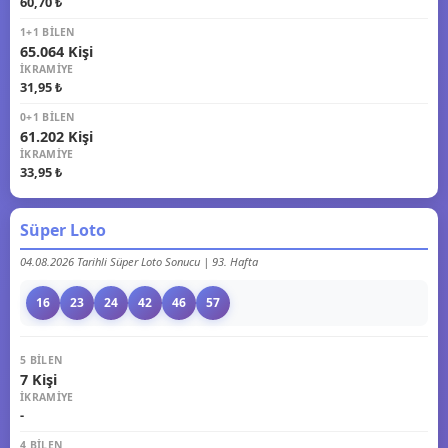
60,70 ₺
1+1 BILEN
65.064 Kişi
İKRAMIYE
31,95 ₺
0+1 BILEN
61.202 Kişi
İKRAMIYE
33,95 ₺
Süper Loto
04.08.2026 Tarihli Süper Loto Sonucu | 93. Hafta
16
23
24
42
46
57
5 BILEN
7 Kişi
İKRAMIYE
-
4 BILEN