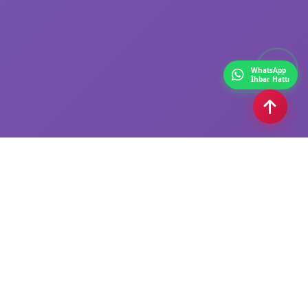
WhatsApp
İhbar Hattı
Tivi6 – Güncel Haberler, Canlı TV Yayınları ve Son Dakika
Gelişmeleri
Tivi6 ile Türkiye ve dünyadan son dakika haberleri, güncel gelişmeler, canlı TV
yayınları, ekonomi, spor, magazin ve daha fazlası tek adreste.