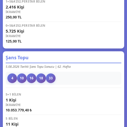
1+S&#252;PERSTAR BILEN
2.416 Kişi
İKRAMIYE
250,00 TL
0+S&#252;PERSTAR BILEN
5.725 Kişi
İKRAMIYE
125,00 TL
Şans Topu
5.08.2026 Tarihli Şans Topu Sonucu | 62. Hafta
4
10
16
18
33
5+1 BILEN
1 Kişi
İKRAMIYE
10.053.779,40 ₺
5 BILEN
11 Kişi