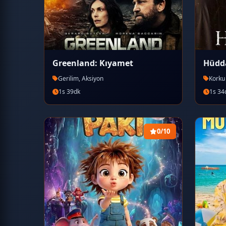
Greenland: Kıyamet
Hüdda
Gerilim, Aksiyon
Korku
1s 39dk
1s 34
0/10