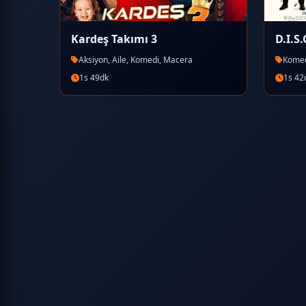
Kardeş Takımı 3
D.I.S.
Aksiyon, Aile, Komedi, Macera
Komed
1s 49dk
1s 42