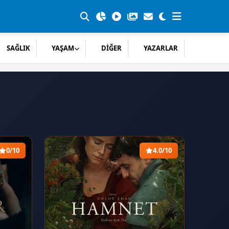
SAĞLIK
YAŞAM
DİĞER
YAZARLAR
0/10
4.0/10