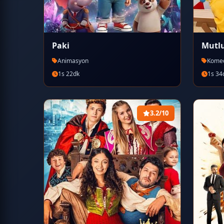
Paki
Mutl
Animasyon
Kome
1s 22dk
1s 34
3.2/10