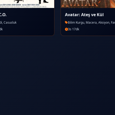
C.O.
Avatar: Ateş ve Kül
i, Casusluk
Bilim Kurgu, Macera, Aksiyon, Fa
dk
3s 17dk