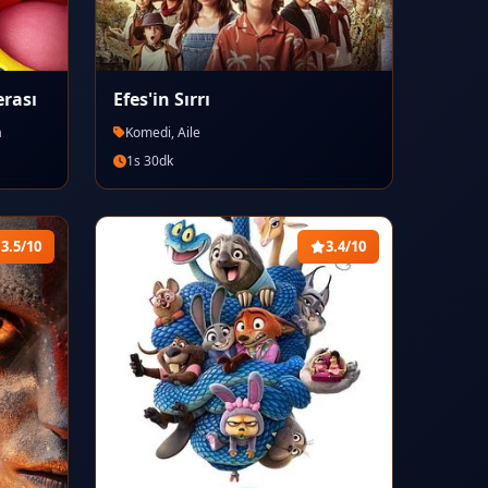
rası
Efes'in Sırrı
a
Komedi, Aile
1s 30dk
3.5/10
3.4/10