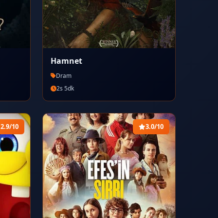
Hamnet
Dram
2s 5dk
2.9/10
3.0/10