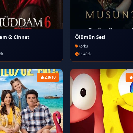
m 6: Cinnet
Ölümün Sesi
Korku
dk
1s 40dk
2.8/10