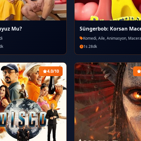
uyuz Mu?
Süngerbob: Korsan Mace
di
Komedi, Aile, Animasyon, Macer
dk
1s 28dk
4.0/10