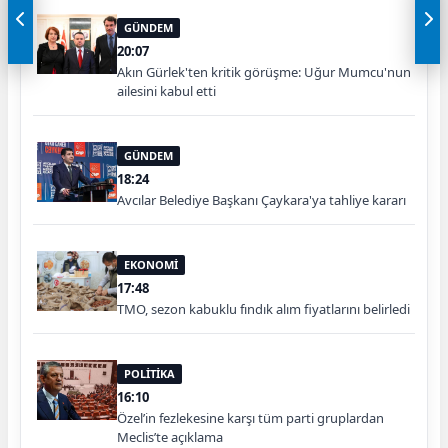
GÜNDEM
20:07
Akın Gürlek'ten kritik görüşme: Uğur Mumcu'nun
ailesini kabul etti
GÜNDEM
18:24
Avcılar Belediye Başkanı Çaykara'ya tahliye kararı
EKONOMİ
17:48
TMO, sezon kabuklu fındık alım fiyatlarını belirledi
POLİTİKA
16:10
Özel’in fezlekesine karşı tüm parti gruplardan
Meclis’te açıklama