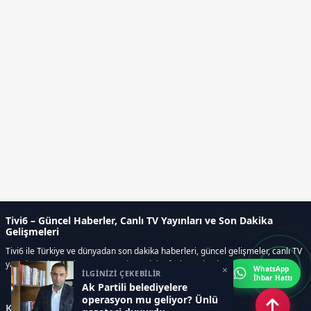
Tivi6 – Güncel Haberler, Canlı TV Yayınları ve Son Dakika
Gelişmeleri
Tivi6 ile Türkiye ve dünyadan son dakika haberleri, güncel gelişmeler, canlı TV
yayınları, ekonomi, spor, magazin ve daha fazlası tek adreste.
×
WhatsApp
İLGİNİZİ ÇEKEBİLİR
İhbar Hattı
Ak Partili belediyelere
operasyon mu geliyor? Ünlü
Kategoriler