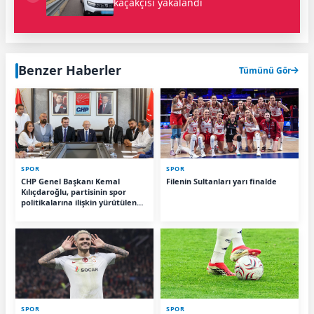
kaçakçısı yakalandı
Benzer Haberler
Tümünü Gör
SPOR
SPOR
CHP Genel Başkanı Kemal
Filenin Sultanları yarı finalde
Kılıçdaroğlu, partisinin spor
politikalarına ilişkin yürütülen
çalışmaları değerlendirmek
üzere CHP Spor Kurulu Yönetim
Kurulu üyeleriyle bir araya geldi.
Toplantı, Spor Kurulu Başkanı
Savaş Yıldırım başkanlığında
gerçekleştirildi.
SPOR
SPOR