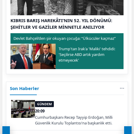
KIBRIS BARIŞ HAREKÂTI’NIN 52. YIL DÖNÜMÜ:
ŞEHİTLER VE GAZİLER MİNNETLE ANILIYOR
Devlet Bahçeli’den şiir okuyan çocuğa: “Ülkücüler kaçmaz”
Trump'tan Irak'a 'Maliki' tehdidi:
'Seçilirse ABD artık yardım
etmeyecek'
Son Haberler
GÜNDEM
20:09
Cumhurbaşkanı Recep Tayyip Erdoğan, Milli
Güvenlik Kurulu Toplantısı'na başkanlık etti.