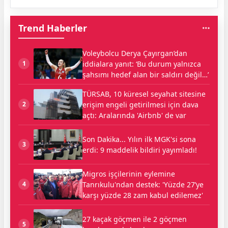
Trend Haberler
Voleybolcu Derya Çayırgan’dan
iddialara yanıt: ‘Bu durum yalnızca
1
şahsımı hedef alan bir saldırı değil…’
TÜRSAB, 10 küresel seyahat sitesine
erişim engeli getirilmesi için dava
2
açtı: Aralarında 'Airbnb' de var
Son Dakika... Yılın ilk MGK'si sona
3
erdi: 9 maddelik bildiri yayımladı!
Migros işçilerinin eylemine
Tanrıkulu'ndan destek: 'Yüzde 27’ye
4
karşı yüzde 28 zam kabul edilemez'
27 kaçak göçmen ile 2 göçmen
5