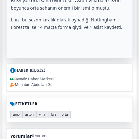
Brezilyalı orta saha oyuncusu, Aston Villa'da 5 sezon
boyunca orta sahanın önemli bir ismi olmuştu.
Luiz, bu sezon kiralık olarak oynadığı Nottingham
Forest'ta ise 14 maçta forma giydi ve 1 asist kaydetti.
HABER BİLGİSİ
Kaynak: Haber Merkezi
Muhabir: Abdullah Gür
ETİKETLER
amp
aston
villa
luiz
orta
Yorumlar
0 yorum