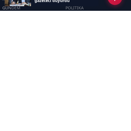
gazeteci duyurdu
GÜNDEM
POLİTİKA
ASAYİŞ
EKONOMİ
DÜNYA
YAZARLAR
YEREL YÖNETİMLER
Yavuz Selim Demirağ
SPOR
Hakan SÖNMEZ
EĞİTİM
PROF DR İPEK ÖZKAL SAYAN
SAĞLIK
YAŞAM
İNSAN
TEKNOLOJİ
MAGAZİN
DİĞER
YAZARLAR
Sayfalar
CANLI YAYIN
GİZLİLİK POLİTİKASI
HAKKIMIZDA
KÜNYE