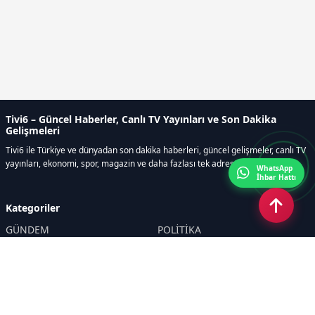
Tivi6 – Güncel Haberler, Canlı TV Yayınları ve Son Dakika
Gelişmeleri
Tivi6 ile Türkiye ve dünyadan son dakika haberleri, güncel gelişmeler, canlı TV
yayınları, ekonomi, spor, magazin ve daha fazlası tek adreste.
WhatsApp
İhbar Hattı
Kategoriler
GÜNDEM
POLİTİKA
ASAYİŞ
EKONOMİ
DÜNYA
YAZARLAR
YEREL YÖNETİMLER
Yavuz Selim Demirağ