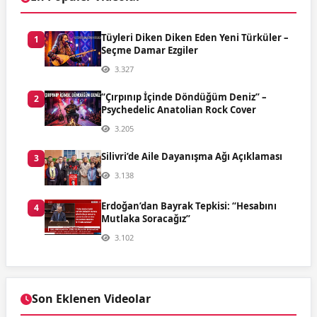
Tüyleri Diken Diken Eden Yeni Türküler –
1
Seçme Damar Ezgiler
3.327
“Çırpınıp İçinde Döndüğüm Deniz” –
2
Psychedelic Anatolian Rock Cover
3.205
Silivri’de Aile Dayanışma Ağı Açıklaması
3
3.138
Erdoğan’dan Bayrak Tepkisi: “Hesabını
4
Mutlaka Soracağız”
3.102
Son Eklenen Videolar