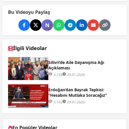
Bu Videoyu Paylaş
N
İlgili Videolar
Silivri’de Aile Dayanışma Ağı
Açıklaması
3.138
29.01.2026
Erdoğan’dan Bayrak Tepkisi:
“Hesabını Mutlaka Soracağız”
3.102
29.01.2026
En Popüler Videolar