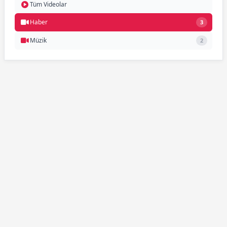
Tüm Videolar
Haber
3
Müzik
2