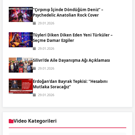
“Çırpınıp İçinde Döndüğüm Deniz” –
Psychedelic Anatolian Rock Cover
29.01.2026
Tüyleri Diken Diken Eden Yeni Türküler –
Seçme Damar Ezgiler
29.01.2026
Silivri’de Aile Dayanışma Ağı Açıklaması
29.01.2026
Erdoğan’dan Bayrak Tepkisi: “Hesabını
Mutlaka Soracağız”
29.01.2026
Video Kategorileri