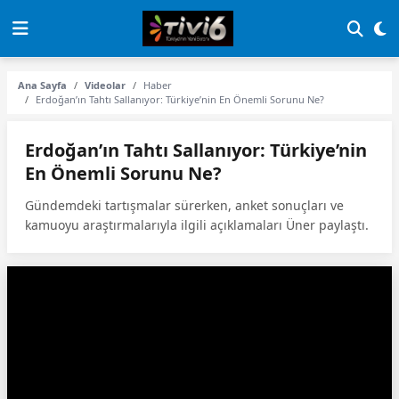
Ana Sayfa
Videolar
Haber
Erdoğan’ın Tahtı Sallanıyor: Türkiye’nin En Önemli Sorunu Ne?
Erdoğan’ın Tahtı Sallanıyor: Türkiye’nin
En Önemli Sorunu Ne?
Gündemdeki tartışmalar sürerken, anket sonuçları ve
kamuoyu araştırmalarıyla ilgili açıklamaları Üner paylaştı.