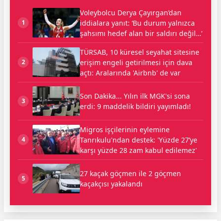
Voleybolcu Derya Çayırgan’dan
iddialara yanıt: ‘Bu durum yalnızca
1
şahsımı hedef alan bir saldırı değil…’
TÜRSAB, 10 küresel seyahat sitesine
erişim engeli getirilmesi için dava
2
açtı: Aralarında 'Airbnb' de var
Son Dakika... Yılın ilk MGK'si sona
3
erdi: 9 maddelik bildiri yayımladı!
Migros işçilerinin eylemine
Tanrıkulu'ndan destek: 'Yüzde 27’ye
4
karşı yüzde 28 zam kabul edilemez'
27 kaçak göçmen ile 2 göçmen
5
kaçakçısı yakalandı