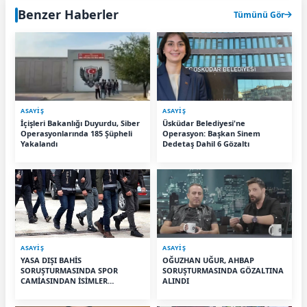
Benzer Haberler
Tümünü Gör
ASAYİŞ
ASAYİŞ
İçişleri Bakanlığı Duyurdu, Siber
Üsküdar Belediyesi'ne
Operasyonlarında 185 Şüpheli
Operasyon: Başkan Sinem
Yakalandı
Dedetaş Dahil 6 Gözaltı
ASAYİŞ
ASAYİŞ
YASA DIŞI BAHİS
OĞUZHAN UĞUR, AHBAP
SORUŞTURMASINDA SPOR
SORUŞTURMASINDA GÖZALTINA
CAMİASINDAN İSİMLER
ALINDI
GÖZALTINDA