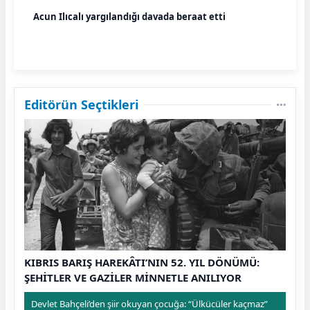
Acun Ilıcalı yargılandığı davada beraat etti
Editörün Seçtikleri
KIBRIS BARIŞ HAREKÂTI’NIN 52. YIL DÖNÜMÜ:
ŞEHİTLER VE GAZİLER MİNNETLE ANILIYOR
Devlet Bahçeli’den şiir okuyan çocuğa: “Ülkücüler kaçmaz”