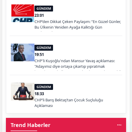
GÜNDEM
23:01
CHP’den Dikkat Çeken Paylaşım: “En Güzel Günler,
Bu Ülkenin Yeniden Ayağa Kalktığı Gün
Başlayacak”
GÜNDEM
19:51
CHP'li Kuşoğlu'ndan Mansur Yavaş açıklaması:
"Adayımız diye ortaya çıkartıp yıpratmak
istemiyoruz, halkın teveccühü devam ederse tabii
ki olur"
GÜNDEM
18:33
CHP’li Barış Bektaş’tan Çocuk Suçluluğu
Açıklaması
Trend Haberler