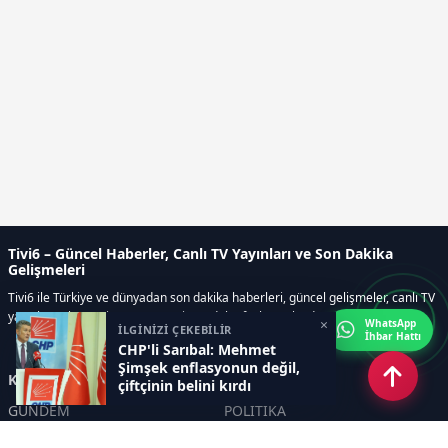
Tivi6 – Güncel Haberler, Canlı TV Yayınları ve Son Dakika
Gelişmeleri
Tivi6 ile Türkiye ve dünyadan son dakika haberleri, güncel gelişmeler, canlı TV
yayınları, ekonomi, spor, magazin ve daha fazlası tek adreste.
×
WhatsApp
İLGİNİZİ ÇEKEBİLİR
İhbar Hattı
CHP'li Sarıbal: Mehmet
Şimşek enflasyonun değil,
Kategoriler
çiftçinin belini kırdı
GÜNDEM
POLİTİKA
ASAYİŞ
EKONOMİ