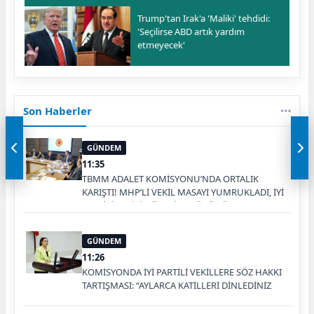
Trump'tan Irak'a 'Maliki' tehdidi:
'Seçilirse ABD artık yardım
etmeyecek'
Son Haberler
GÜNDEM
11:35
TBMM ADALET KOMİSYONU’NDA ORTALIK
KARIŞTI! MHP’Lİ VEKİL MASAYI YUMRUKLADI, İYİ
PARTİLİ VEKİLİN ÜZERİNE YÜRÜDÜ
GÜNDEM
11:26
KOMİSYONDA İYİ PARTİLİ VEKİLLERE SÖZ HAKKI
TARTIŞMASI: “AYLARCA KATİLLERİ DİNLEDİNİZ
YA!”