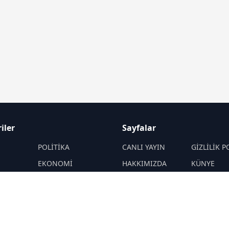
iler
Sayfalar
M
POLİTİKA
CANLI YAYIN
GİZLİLİK P
EKONOMİ
HAKKIMIZDA
KÜNYE
YAZARLAR
ÇEREZ POLİTİKASI
İletişim
ÖNETİMLER
Yavuz Selim
RSS
Sitemap
Demirağ
Hakan SÖNMEZ