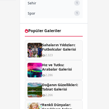
Sehir
1
Spor
1
Popüler Galeriler
Sahaların Yıldızları:
Futbolcular Galerisi
2.323
Hız ve Tutku:
Arabalar Galerisi
2.286
Doğanın Güzellikleri:
Tabiat Galerisi
2.266
Renkli Dünyalar: