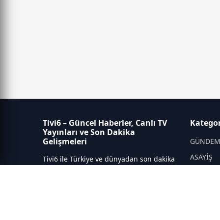
Tivi6 – Güncel Haberler, Canlı TV
Kategor
Yayınları ve Son Dakika
Gelişmeleri
GÜNDE
ASAYİŞ
Tivi6 ile Türkiye ve dünyadan son dakika
haberleri, güncel gelişmeler, canlı TV
DÜNYA
yayınları, ekonomi, spor, magazin ve
YEREL Y
daha fazlası tek adreste.
SPOR