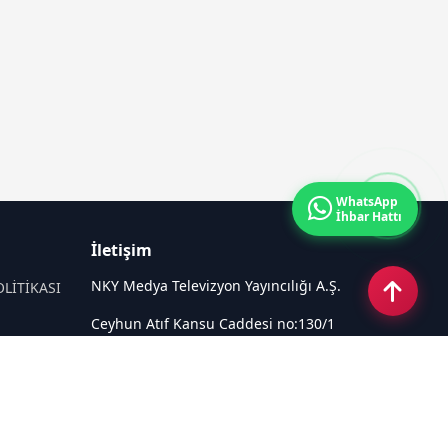
WhatsApp
İhbar Hattı
İletişim
NKY Medya Televizyon Yayıncılığı A.Ş.
OLİTİKASI
Ceyhun Atıf Kansu Caddesi no:130/1
Çankaya ANKARA
Email:
info@tivi6.com.tr
Tel:
+90 530 440 82 91
Sosyal Medya