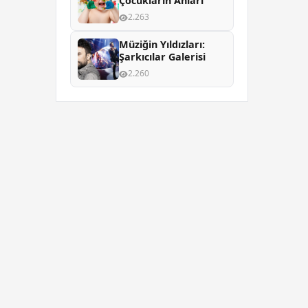
Çocukların Anları
2.263
Müziğin Yıldızları:
Şarkıcılar Galerisi
2.260