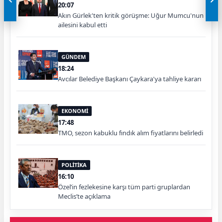
20:07
Akın Gürlek'ten kritik görüşme: Uğur Mumcu'nun
ailesini kabul etti
GÜNDEM
18:24
Avcılar Belediye Başkanı Çaykara'ya tahliye kararı
EKONOMİ
17:48
TMO, sezon kabuklu fındık alım fiyatlarını belirledi
POLİTİKA
16:10
Özel’in fezlekesine karşı tüm parti gruplardan
Meclis’te açıklama