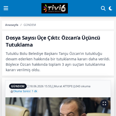
Anasayfa
GÜNDEM
Dosya Sayısı Üçe Çıktı: Özcan’a Üçüncü
Tutuklama
Tutuklu Bolu Belediye Başkanı Tanju Özcan’ın tutukluğu
devam ederken hakkında bir tutuklanma kararı daha verildi.
Böylece Özcan hakkında toplam 3 ayrı suçtan tutuklanma
kararı verilmiş oldu.
GÜNDEM
18.06.2026 15:55
Murat ATTEPE
343 okuma
Okuma Süresi: 1 dk