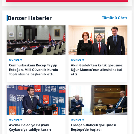
Benzer Haberler
Tümünü Gör
GÜNDEM
GÜNDEM
Cumhurbaşkanı Recep Tayyip
Akın Gürlek'ten kritik görüşme:
Erdoğan, Milli Güvenlik Kurulu
Uğur Mumcu'nun ailesini kabul
Toplantısı'na başkanlık etti.
etti
GÜNDEM
GÜNDEM
Avcılar Belediye Başkanı
Erdoğan-Bahçeli görüşmesi
Çaykara'ya tahliye kararı
Beştepe’de başladı