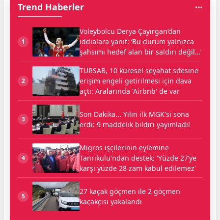
Trend Haberler
Voleybolcu Derya Çayırgan’dan
iddialara yanıt: ‘Bu durum yalnızca
1
şahsımı hedef alan bir saldırı değil…’
TÜRSAB, 10 küresel seyahat sitesine
erişim engeli getirilmesi için dava
2
açtı: Aralarında 'Airbnb' de var
Son Dakika... Yılın ilk MGK'si sona
3
erdi: 9 maddelik bildiri yayımladı!
Migros işçilerinin eylemine
Tanrıkulu'ndan destek: 'Yüzde 27’ye
4
karşı yüzde 28 zam kabul edilemez'
27 kaçak göçmen ile 2 göçmen
5
kaçakçısı yakalandı