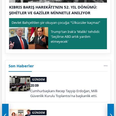
KIBRIS BARIŞ HAREKÂTI’NIN 52. YIL DÖNÜMÜ:
ŞEHİTLER VE GAZİLER MİNNETLE ANILIYOR
Devlet Bahçeli’den şiir okuyan çocuğa: “Ülkücüler kaçmaz”
Trump'tan Irak'a 'Maliki' tehdidi:
'Seçilirse ABD artık yardım
etmeyecek'
Son Haberler
GÜNDEM
20:09
Cumhurbaşkanı Recep Tayyip Erdoğan, Milli
Güvenlik Kurulu Toplantısı'na başkanlık etti.
GÜNDEM