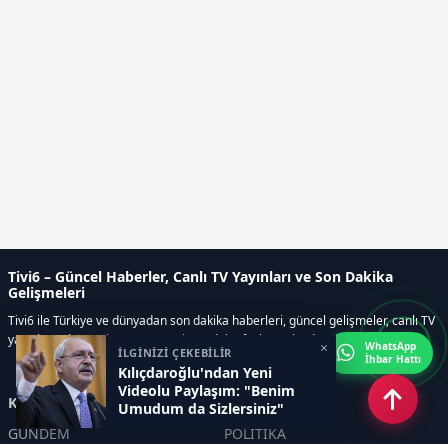
Tivi6 – Güncel Haberler, Canlı TV Yayınları ve Son Dakika
Gelişmeleri
Tivi6 ile Türkiye ve dünyadan son dakika haberleri, güncel gelişmeler, canlı TV
yayınları, ekonomi, spor, magazin ve daha fazlası tek adreste.
×
WhatsApp
İLGİNİZİ ÇEKEBİLİR
İhbar Hattı
Kılıçdaroğlu'ndan Yeni
Videolu Paylaşım: "Benim
Kategoriler
Umudum da Sizlersiniz"
GÜNDEM
POLİTİKA