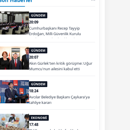
GÜNDEM
20:09
Cumhurbaşkanı Recep Tayyip
Erdoğan, Milli Güvenlik Kurulu
Toplantısı'na başkanlık etti.
GÜNDEM
20:07
Akın Gürlek'ten kritik görüşme: Uğur
Mumcu'nun ailesini kabul etti
GÜNDEM
18:24
Avcılar Belediye Başkanı Çaykara'ya
tahliye kararı
EKONOMİ
17:48