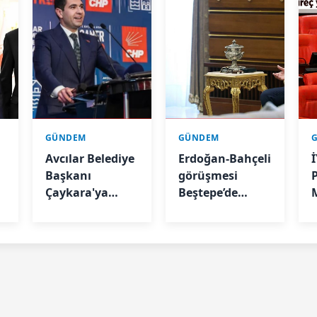
GÜNDEM
GÜNDEM
n
Avcılar Belediye
Erdoğan-Bahçeli
İ
Başkanı
görüşmesi
Çaykara'ya
Beştepe’de
tahliye kararı
başladı
y
e