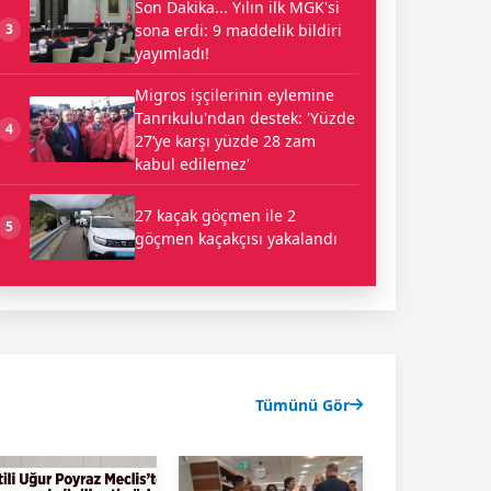
Son Dakika... Yılın ilk MGK'si
sona erdi: 9 maddelik bildiri
3
yayımladı!
Migros işçilerinin eylemine
Tanrıkulu'ndan destek: 'Yüzde
4
27’ye karşı yüzde 28 zam
kabul edilemez'
27 kaçak göçmen ile 2
5
göçmen kaçakçısı yakalandı
Tümünü Gör