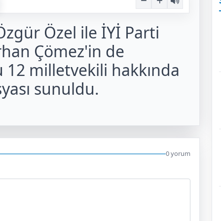
gür Özel ile İYİ Parti
rhan Çömez'in de
12 milletvekili hakkında
yası sunuldu.
0 yorum