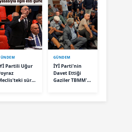
GÜNDEM
GÜNDEM
Yİ Partili Uğur
İYİ Parti'nin
Poyraz
Davet Ettiği
Meclis'teki süreç
Gaziler TBMM'ye
asasıyla ilgili
Girişte
sti gürledi
Engellendi: