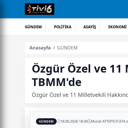
GÜNDEM
POLİTİKA
ASAYİŞ
EKONOMİ
Anasayfa
GÜNDEM
Özgür Özel ve 11 
TBMM'de
Özgür Özel ve 11 Milletvekili Hakkı
18.06.2026 18:39
Murat ATTEPE
374 
GÜNDEM