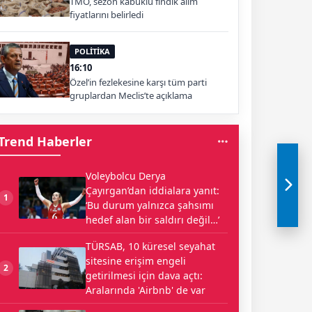
TMO, sezon kabuklu fındık alım
fiyatlarını belirledi
POLİTİKA
16:10
Özel’in fezlekesine karşı tüm parti
gruplardan Meclis’te açıklama
Trend Haberler
Voleybolcu Derya
Çayırgan’dan iddialara yanıt:
1
‘Bu durum yalnızca şahsımı
hedef alan bir saldırı değil…’
TÜRSAB, 10 küresel seyahat
sitesine erişim engeli
2
getirilmesi için dava açtı:
Aralarında 'Airbnb' de var