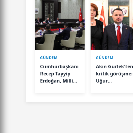
GÜNDEM
GÜNDEM
Cumhurbaşkanı
Akın Gürlek'te
Recep Tayyip
kritik görüşme:
Erdoğan, Milli
Uğur
Güvenlik Kurulu
Mumcu'nun
Toplantısı'na
ailesini kabul
başkanlık etti.
etti