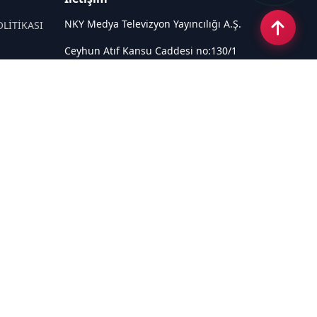
NKY Medya Televizyon Yayıncılığı A.Ş.
OLİTİKASI
Ceyhun Atıf Kansu Caddesi no:130/1
Çankaya ANKARA
Email:
info@tivi6.com.tr
Tel:
+90 530 440 82 91
Sosyal Medya