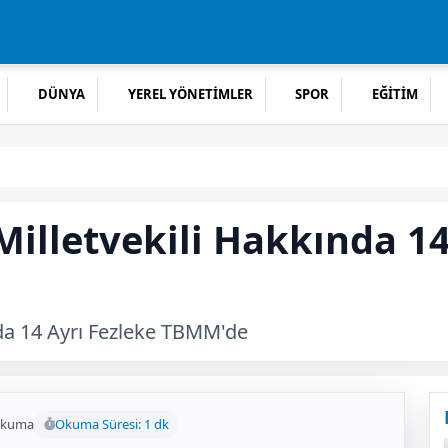
DÜNYA
YEREL YÖNETİMLER
SPOR
EĞİTİM
Milletvekili Hakkında 14
nda 14 Ayrı Fezleke TBMM'de
okuma
Okuma Süresi: 1 dk