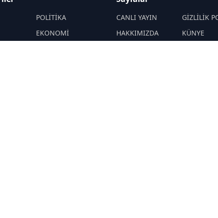
M
POLİTİKA
CANLI YAYIN
GİZLİLİK P
EKONOMİ
HAKKIMIZDA
KÜNYE
YAZARLAR
ÇEREZ POLİTİKASI
İletişim
ÖNETİMLER
Yavuz Selim
RSS
Sitemap
Demirağ
Hakan SÖNMEZ
PROF DR İPEK
ÖZKAL SAYAN
YAŞAM
TEKNOLOJİ
N
DİĞER
R