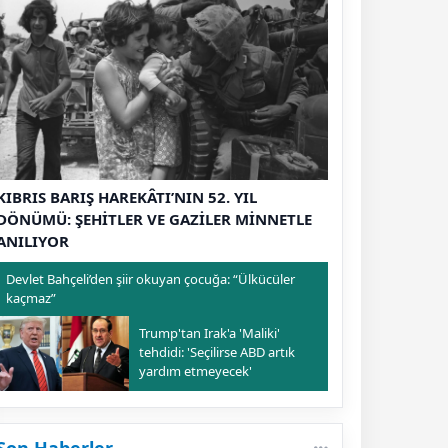
KIBRIS BARIŞ HAREKÂTI’NIN 52. YIL
DÖNÜMÜ: ŞEHİTLER VE GAZİLER MİNNETLE
ANILIYOR
Devlet Bahçeli’den şiir okuyan çocuğa: “Ülkücüler
kaçmaz”
Trump'tan Irak'a 'Maliki'
tehdidi: 'Seçilirse ABD artık
yardım etmeyecek'
Son Haberler